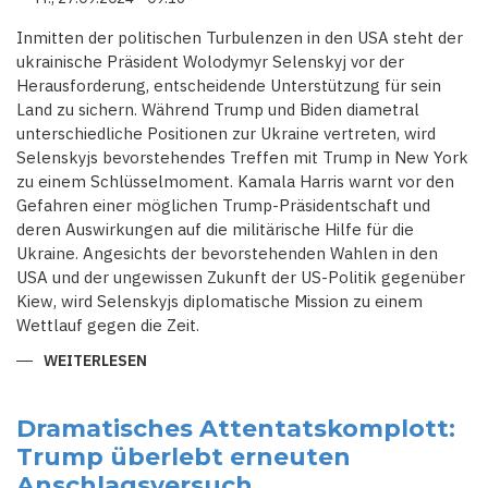
UND
FORDERUNG
NACH
Inmitten der politischen Turbulenzen in den USA steht der
FAKTENCHECK
ukrainische Präsident Wolodymyr Selenskyj vor der
Herausforderung, entscheidende Unterstützung für sein
Land zu sichern. Während Trump und Biden diametral
unterschiedliche Positionen zur Ukraine vertreten, wird
Selenskyjs bevorstehendes Treffen mit Trump in New York
zu einem Schlüsselmoment. Kamala Harris warnt vor den
Gefahren einer möglichen Trump-Präsidentschaft und
deren Auswirkungen auf die militärische Hilfe für die
Ukraine. Angesichts der bevorstehenden Wahlen in den
USA und der ungewissen Zukunft der US-Politik gegenüber
Kiew, wird Selenskyjs diplomatische Mission zu einem
Wettlauf gegen die Zeit.
WEITERLESEN
ÜBER
SELENSKYJS
BESUCH:
EIN
WETTLAUF
Dramatisches Attentatskomplott:
GEGEN
Trump überlebt erneuten
DIE
ZEIT
Anschlagsversuch
VOR