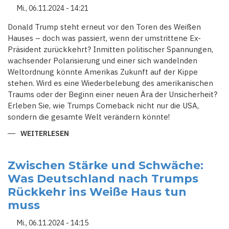
LOYAL
Mi., 06.11.2024 - 14:21
UND
KNALLHART
GEGEN
Donald Trump steht erneut vor den Toren des Weißen
EINWANDERER
Hauses – doch was passiert, wenn der umstrittene Ex-
Präsident zurückkehrt? Inmitten politischer Spannungen,
wachsender Polarisierung und einer sich wandelnden
Weltordnung könnte Amerikas Zukunft auf der Kippe
stehen. Wird es eine Wiederbelebung des amerikanischen
Traums oder der Beginn einer neuen Ära der Unsicherheit?
Erleben Sie, wie Trumps Comeback nicht nur die USA,
sondern die gesamte Welt verändern könnte!
WEITERLESEN
ÜBER
DER
GESPALTENE
GIGANT:
WELCHE
Zwischen Stärke und Schwäche:
RICHTUNG
Was Deutschland nach Trumps
DIE
USA
Rückkehr ins Weiße Haus tun
UNTER
DONALD
muss
TRUMP
EINSCHLAGEN
WERDEN
Mi., 06.11.2024 - 14:15