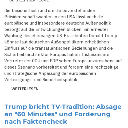
Di., 05.11.2024 - 10:41
WEISSE H
AUS T
UN M
Die Unsicherheit rund um die bevorstehenden
USS
Präsidentschaftswahlen in den USA lässt auch die
europäische und insbesondere deutsche Außenpolitik
besorgt auf die Entwicklungen blicken. Ein erneuter
Wahlsieg des ehemaligen US-Präsidenten Donald Trump
könnte laut deutschen Außenpolitikern erheblichen
Einfluss auf die transatlantischen Beziehungen und die
Sicherheitsarchitektur Europas haben. Insbesondere
Vertreter der CDU und FDP sehen Europa unzureichend auf
dieses Szenario vorbereitet und fordern eine rechtzeitige
und strategische Anpassung der europäischen
Verteidigungs- und Sicherheitspolitik.
WEITERLESEN
ÜBER
EUROPA
IN
ALARMBEREITSCHAFT:
WAS
Trump bricht TV-Tradition: Absage
EIN
an "60 Minutes" und Forderung
ERNEUTER
TRUMP-
nach Faktencheck
SIEG
FÜR