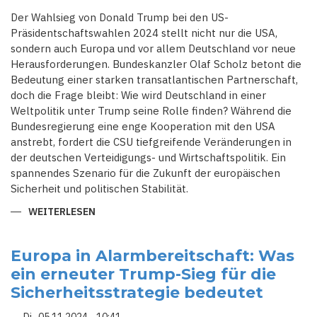
Der Wahlsieg von Donald Trump bei den US-
Präsidentschaftswahlen 2024 stellt nicht nur die USA,
sondern auch Europa und vor allem Deutschland vor neue
Herausforderungen. Bundeskanzler Olaf Scholz betont die
Bedeutung einer starken transatlantischen Partnerschaft,
doch die Frage bleibt: Wie wird Deutschland in einer
Weltpolitik unter Trump seine Rolle finden? Während die
Bundesregierung eine enge Kooperation mit den USA
anstrebt, fordert die CSU tiefgreifende Veränderungen in
der deutschen Verteidigungs- und Wirtschaftspolitik. Ein
spannendes Szenario für die Zukunft der europäischen
Sicherheit und politischen Stabilität.
WEITERLESEN
ÜBER
ZWISCHEN
STÄRKE
UND
SCHWÄCHE:
Europa in Alarmbereitschaft: Was
WAS
ein erneuter Trump-Sieg für die
DEUTSCHLAND
NACH
Sicherheitsstrategie bedeutet
TRUMPS
RÜCKKEHR
INS