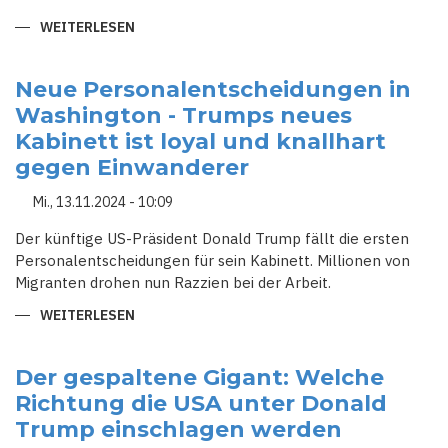
WEITERLESEN
ÜBER
"DRILL,
BABY,
DRILL!":
DONALD
Neue Personalentscheidungen in
TRUMPS
Washington - Trumps neues
RÜCKKEHR
INS
Kabinett ist loyal und knallhart
WEISSE H
AUS
gegen Einwanderer
Mi., 13.11.2024 - 10:09
Der künftige US-Präsident Donald Trump fällt die ersten
Personalentscheidungen für sein Kabinett. Millionen von
Migranten drohen nun Razzien bei der Arbeit.
WEITERLESEN
ÜBER
NEUE
PERSONALENTSCHEIDUNGEN
IN
WASHINGTON
Der gespaltene Gigant: Welche
-
Richtung die USA unter Donald
TRUMPS
NEUES
Trump einschlagen werden
KABINETT
IST