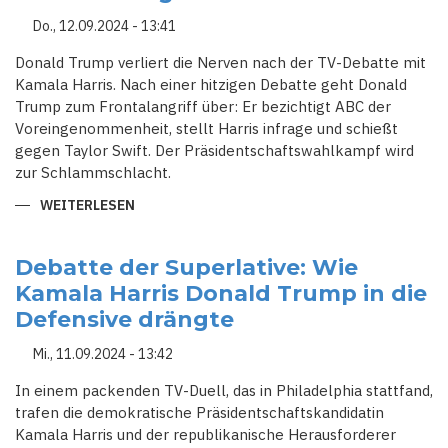
Do., 12.09.2024 - 13:41
Donald Trump verliert die Nerven nach der TV-Debatte mit
Kamala Harris. Nach einer hitzigen Debatte geht Donald
Trump zum Frontalangriff über: Er bezichtigt ABC der
Voreingenommenheit, stellt Harris infrage und schießt
gegen Taylor Swift. Der Präsidentschaftswahlkampf wird
zur Schlammschlacht.
WEITERLESEN
ÜBER
TRUMP
ESKALIERT
NACH
TV-
Debatte der Superlative: Wie
DEBATTE:
Kamala Harris Donald Trump in die
UNFAIRE
MODERATION,
Defensive drängte
TAYLOR
SWIFT
ALS
Mi., 11.09.2024 - 13:42
ZIELSCHEIBE
UND
DROHENDER
In einem packenden TV-Duell, das in Philadelphia stattfand,
LIZENZENTZUG
trafen die demokratische Präsidentschaftskandidatin
FÜR
ABC
Kamala Harris und der republikanische Herausforderer