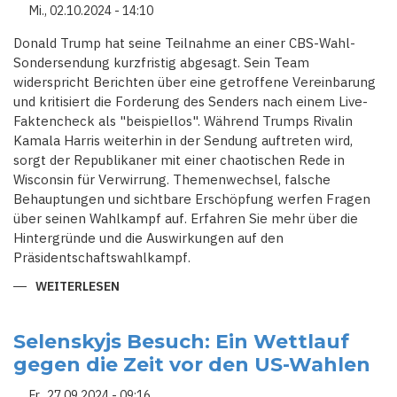
DIE
Mi., 02.10.2024 - 14:10
SICHERHEITSSTRATEGIE
BEDEUTET
Donald Trump hat seine Teilnahme an einer CBS-Wahl-
Sondersendung kurzfristig abgesagt. Sein Team
widerspricht Berichten über eine getroffene Vereinbarung
und kritisiert die Forderung des Senders nach einem Live-
Faktencheck als "beispiellos". Während Trumps Rivalin
Kamala Harris weiterhin in der Sendung auftreten wird,
sorgt der Republikaner mit einer chaotischen Rede in
Wisconsin für Verwirrung. Themenwechsel, falsche
Behauptungen und sichtbare Erschöpfung werfen Fragen
über seinen Wahlkampf auf. Erfahren Sie mehr über die
Hintergründe und die Auswirkungen auf den
Präsidentschaftswahlkampf.
WEITERLESEN
ÜBER
TRUMP
BRICHT
TV-
TRADITION:
Selenskyjs Besuch: Ein Wettlauf
ABSAGE
gegen die Zeit vor den US-Wahlen
AN
"60
MINUTES"
Fr., 27.09.2024 - 09:16