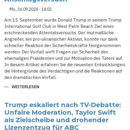
DEN
US-
Mo., 16.09.2024 - 14:02
WAHLEN
Am 15. September wurde Donald Trump in seinem Trump
International Golf Club in West Palm Beach Ziel eines
erschreckenden Attentatsversuchs. Der mutmaßliche
Angreifer, ein pro-ukrainischer Aktivist, konnte nur dank
schneller Reaktion der Sicherheitskräfte festgenommen
werden. Der Vorfall wirft Fragen zur Sicherheit des
ehemaligen Präsidenten und zur Motivation des Täters auf.
In diesem Artikel erfahren Sie die neuesten Entwicklungen,
die Hintergründe des Verdächtigen und die Reaktionen auf
den dramatischen Vorfall.
WEITERLESEN
ÜBER
DRAMATISCHES
ATTENTATSKOMPLOTT:
TRUMP
ÜBERLEBT
Trump eskaliert nach TV-Debatte:
ERNEUTEN
Unfaire Moderation, Taylor Swift
ANSCHLAGSVERSUCH
als Zielscheibe und drohender
Lizenzentzug für ABC