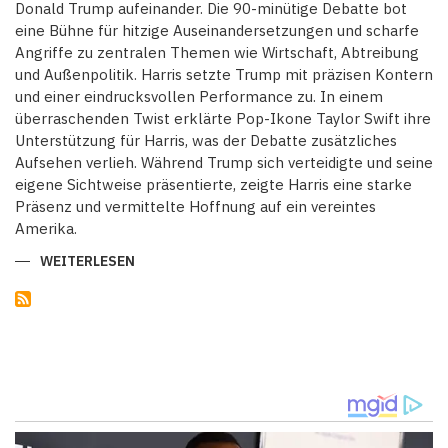
Donald Trump aufeinander. Die 90-minütige Debatte bot
eine Bühne für hitzige Auseinandersetzungen und scharfe
Angriffe zu zentralen Themen wie Wirtschaft, Abtreibung
und Außenpolitik. Harris setzte Trump mit präzisen Kontern
und einer eindrucksvollen Performance zu. In einem
überraschenden Twist erklärte Pop-Ikone Taylor Swift ihre
Unterstützung für Harris, was der Debatte zusätzliches
Aufsehen verlieh. Während Trump sich verteidigte und seine
eigene Sichtweise präsentierte, zeigte Harris eine starke
Präsenz und vermittelte Hoffnung auf ein vereintes
Amerika.
WEITERLESEN
ÜBER
DEBATTE
DER
SUPERLATIVE:
WIE
KAMALA
HARRIS
DONALD
TRUMP
IN
DIE
DEFENSIVE
DRÄNGTE