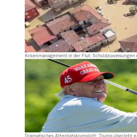
Krisenmanagement in der Flut: Schuldzuweisungen u
Dramatisches Attentatskomplott: Trump überlebt 