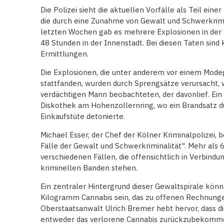
Die Polizei sieht die aktuellen Vorfälle als Teil ein
die durch eine Zunahme von Gewalt und Schwerkrimin
letzten Wochen gab es mehrere Explosionen in der S
48 Stunden in der Innenstadt. Bei diesen Taten sind
Ermittlungen.
Die Explosionen, die unter anderem vor einem Mode
stattfanden, wurden durch Sprengsätze verursacht, 
verdächtigen Mann beobachteten, der davonlief. Ein w
Diskothek am Hohenzollernring, wo ein Brandsatz d
Einkaufstüte detonierte.
Michael Esser, der Chef der Kölner Kriminalpolizei, b
Fälle der Gewalt und Schwerkriminalität". Mehr als 
verschiedenen Fällen, die offensichtlich in Verbin
kriminellen Banden stehen.
Ein zentraler Hintergrund dieser Gewaltspirale kön
Kilogramm Cannabis sein, das zu offenen Rechnungen
Oberstaatsanwalt Ulrich Bremer hebt hervor, dass d
entweder das verlorene Cannabis zurückzubekomme