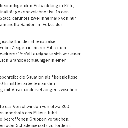
er beunruhigenden Entwicklung in Köln,
alität gekennzeichnet ist. In den
tadt, darunter zwei innerhalb von nur
 kriminelle Banden im Fokus der
geschäft in der Ehrenstraße
wobei Zeugen in einem Fall einen
eiterer Vorfall ereignete sich vor einer
urch Brandbeschleuniger in einer
eschreibt die Situation als "beispiellose
60 Ermittler arbeiten an den
dung mit Auseinandersetzungen zwischen
nte das Verschwinden von etwa 300
 innerhalb des Milieus führt.
ie betroffenen Gruppen versuchen,
n oder Schadensersatz zu fordern.