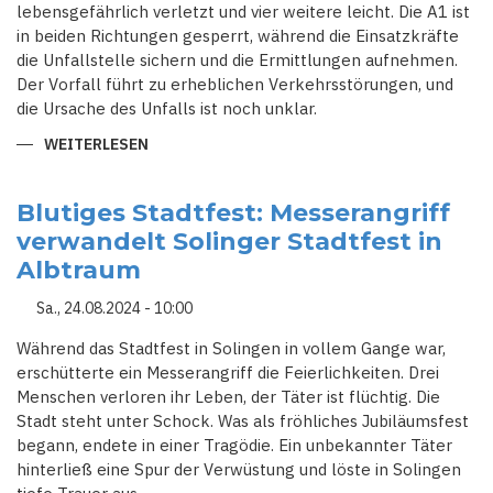
lebensgefährlich verletzt und vier weitere leicht. Die A1 ist
in beiden Richtungen gesperrt, während die Einsatzkräfte
die Unfallstelle sichern und die Ermittlungen aufnehmen.
Der Vorfall führt zu erheblichen Verkehrsstörungen, und
die Ursache des Unfalls ist noch unklar.
WEITERLESEN
ÜBER
KRAN
STÜRZT
VON
LEVERKUSENER
Blutiges Stadtfest: Messerangriff
RHEINBRÜCKE:
verwandelt Solinger Stadtfest in
EIN
TOTER,
Albtraum
MEHRERE
SCHWERVERLETZTE
Sa., 24.08.2024 - 10:00
Während das Stadtfest in Solingen in vollem Gange war,
erschütterte ein Messerangriff die Feierlichkeiten. Drei
Menschen verloren ihr Leben, der Täter ist flüchtig. Die
Stadt steht unter Schock. Was als fröhliches Jubiläumsfest
begann, endete in einer Tragödie. Ein unbekannter Täter
hinterließ eine Spur der Verwüstung und löste in Solingen