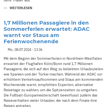
tiefe Trauer aus.
WEITERLESEN
ÜBER
BLUTIGES
STADTFEST:
MESSERANGRIFF
VERWANDELT
1,7 Millionen Passagiere in den
SOLINGER
Sommerferien erwartet: ADAC
STADTFEST
IN
warnt vor Staus am
ALBTRAUM
Ferienwochenende
Mo., 08.07.2024 - 13:36
Mit dem Beginn der Sommerferien in Nordrhein-Westfalen
erwartet der Flughafen Köln/Bonn rund 1,7 Millionen
Passagiere, die sich auf den Weg zu beliebten Urlaubszielen
wie Spanien und der Türkei machen. Während der ADAC vor
erhöhtem Verkehrsaufkommen und Staus am kommenden
Wochenende warnt, empfehlen Experten, alternative
Reisetage zu wählen, um die Spitzenzeiten zu umgehen.
Die Fußball-Europameisterschaft beeinflusst zudem das
Reiseverhalten vieler Urlauber, die nach dem Finale ihre
Reisen antreten.