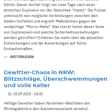
führte. Dieser Vorfall folgt nur zwei Tage nach einer
ähnlichen Explosion vor der Diskothek "Vanity". Die Polizei
untersucht nun mögliche Verbindungen zwischen den
beiden Vorfällen und ergreift Maßnahmen gegen die
verdächtige "Mocro-Mafia". Was steckt hinter dieser Serie
von Explosionen und welche Sicherheitsvorkehrungen
werden getroffen? Erfahren Sie mehr über die aktuellen
Entwicklungen und die Auswirkungen auf Kölns
Einkaufsstraßen.
WEITERLESEN
ÜBER
KÖLN
IN
ALARMBEREITSCHAFT:
ZWEITE
Gewitter-Chaos in NRW:
EXPLOSION
Blitzschläge, Überschwemmungen
INNERHALB
VON
und volle Keller
48
STUNDEN
VOR
Di., 03.09.2024 - 14:00
BEKLEIDUNGSGESCHÄFT
Heftige Gewitter haben Nordrhein-Westfalen am
Montagabend in den Ausnahmezustand versetzt.