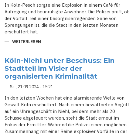
In Köln-Pesch sorgte eine Explosion in einem Café für
Aufregung und beunruhigte Anwohner. Die Polizei prüft, ob
der Vorfall Teil einer besorgniserregenden Serie von
Sprengungen ist, die die Stadt in den letzten Monaten
erschüttert hat.
WEITERLESEN
ÜBER
EXPLOSION
IM
CAFÉ
LÖST
Köln-Niehl unter Beschuss: Ein
NEUE
Stadtteil im Visier der
ÄNGSTE
AUS
organisierten Kriminalität
-
KÖLN
IN
Sa., 21.09.2024 - 15:21
DER
KRISE
In den letzten Wochen hat eine alarmierende Welle von
Gewalt Köln erschüttert. Nach einem bewaffneten Angriff
auf ein Uhrengeschäft in Niehl, bei dem mehr als 20
Schüsse abgefeuert wurden, steht die Stadt erneut im
Fokus der Ermittler. Während die Polizei einen möglichen
Zusammenhang mit einer Reihe explosiver Vorfälle in der