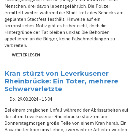
Menschen, drei davon lebensgefährlich. Die Polizei
ermittelt weiter, während die Stadt trotz des Schocks am
geplanten Stadtfest festhält. Hinweise auf ein
terroristisches Motiv gibt es bisher nicht, doch die
Hintergründe der Tat bleiben unklar. Die Behörden
appellieren an die Bürger, keine Falschmeldungen zu
verbreiten.
WEITERLESEN
ÜBER
BLUTIGER
ANGRIFF
IN
SIEGEN:
Kran stürzt von Leverkusener
MESSERANGRIFF
Rheinbrücke: Ein Toter, mehrere
IM
BUS
Schwerverletzte
-
SECHS
VERLETZTE,
Do., 29.08.2024 - 15:04
POLIZEI
ERMITTELT
Bei einem tragischen Unfall während der Abrissarbeiten auf
der alten Leverkusener Rheinbrücke stürzten am
Donnerstagmorgen große Teile von einem Kran herab. Ein
Bauarbeiter kam ums Leben, zwei weitere Arbeiter wurden