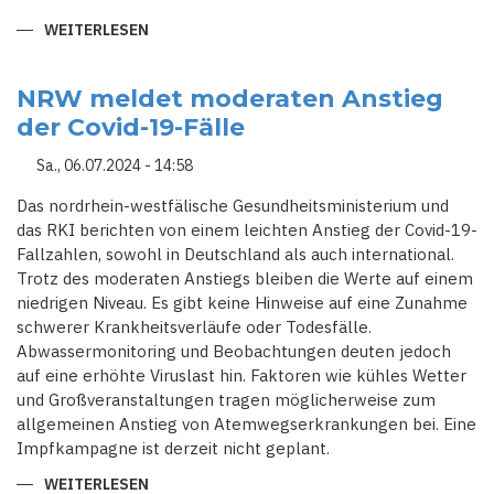
WEITERLESEN
ÜBER
1,7
MILLIONEN
PASSAGIERE
IN
NRW meldet moderaten Anstieg
DEN
der Covid-19-Fälle
SOMMERFERIEN
ERWARTET:
ADAC
Sa., 06.07.2024 - 14:58
WARNT
VOR
STAUS
Das nordrhein-westfälische Gesundheitsministerium und
AM
das RKI berichten von einem leichten Anstieg der Covid-19-
FERIENWOCHENENDE
Fallzahlen, sowohl in Deutschland als auch international.
Trotz des moderaten Anstiegs bleiben die Werte auf einem
niedrigen Niveau. Es gibt keine Hinweise auf eine Zunahme
schwerer Krankheitsverläufe oder Todesfälle.
Abwassermonitoring und Beobachtungen deuten jedoch
auf eine erhöhte Viruslast hin. Faktoren wie kühles Wetter
und Großveranstaltungen tragen möglicherweise zum
allgemeinen Anstieg von Atemwegserkrankungen bei. Eine
Impfkampagne ist derzeit nicht geplant.
WEITERLESEN
ÜBER