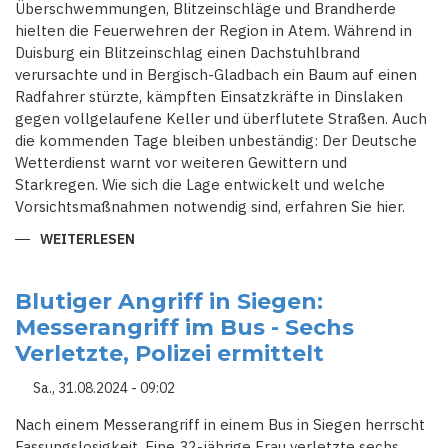
Überschwemmungen, Blitzeinschläge und Brandherde
hielten die Feuerwehren der Region in Atem. Während in
Duisburg ein Blitzeinschlag einen Dachstuhlbrand
verursachte und in Bergisch-Gladbach ein Baum auf einen
Radfahrer stürzte, kämpften Einsatzkräfte in Dinslaken
gegen vollgelaufene Keller und überflutete Straßen. Auch
die kommenden Tage bleiben unbeständig: Der Deutsche
Wetterdienst warnt vor weiteren Gewittern und
Starkregen. Wie sich die Lage entwickelt und welche
Vorsichtsmaßnahmen notwendig sind, erfahren Sie hier.
WEITERLESEN
ÜBER
GEWITTER-
CHAOS
IN
NRW:
Blutiger Angriff in Siegen:
BLITZSCHLÄGE,
Messerangriff im Bus - Sechs
ÜBERSCHWEMMUNGEN
UND
Verletzte, Polizei ermittelt
VOLLE
KELLER
Sa., 31.08.2024 - 09:02
Nach einem Messerangriff in einem Bus in Siegen herrscht
Fassungslosigkeit. Eine 32-jährige Frau verletzte sechs