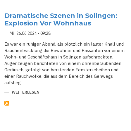
NRW
MELDET
MODERATEN
ANSTIEG
Dramatische Szenen in Solingen:
DER
Explosion Vor Wohnhaus
COVID-
19-
FÄLLE
Mi., 26.06.2024 - 09:28
Es war ein ruhiger Abend, als plötzlich ein lauter Knall und
Rauchentwicklung die Bewohner und Passanten vor einem
Wohn- und Geschäftshaus in Solingen aufschreckten.
Augenzeugen berichteten von einem ohrenbetäubenden
Geräusch, gefolgt von berstenden Fensterscheiben und
einer Rauchwolke, die aus dem Bereich des Gehwegs
aufstieg.
WEITERLESEN
ÜBER
DRAMATISCHE
SZENEN
IN
SOLINGEN:
EXPLOSION
VOR
WOHNHAUS