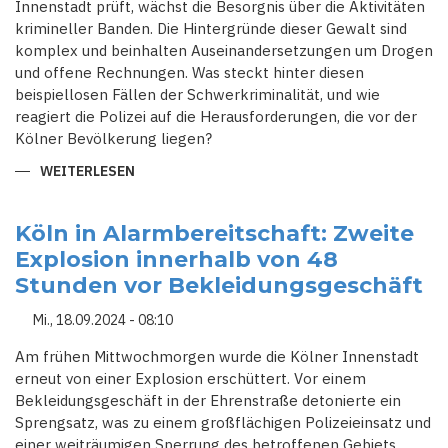
Innenstadt prüft, wächst die Besorgnis über die Aktivitäten
krimineller Banden. Die Hintergründe dieser Gewalt sind
komplex und beinhalten Auseinandersetzungen um Drogen
und offene Rechnungen. Was steckt hinter diesen
beispiellosen Fällen der Schwerkriminalität, und wie
reagiert die Polizei auf die Herausforderungen, die vor der
Kölner Bevölkerung liegen?
WEITERLESEN
ÜBER
KÖLN-
NIEHL
UNTER
BESCHUSS:
Köln in Alarmbereitschaft: Zweite
EIN
Explosion innerhalb von 48
STADTTEIL
IM
Stunden vor Bekleidungsgeschäft
VISIER
DER
ORGANISIERTEN
Mi., 18.09.2024 - 08:10
KRIMINALITÄT
Am frühen Mittwochmorgen wurde die Kölner Innenstadt
erneut von einer Explosion erschüttert. Vor einem
Bekleidungsgeschäft in der Ehrenstraße detonierte ein
Sprengsatz, was zu einem großflächigen Polizeieinsatz und
einer weiträumigen Sperrung des betroffenen Gebiets