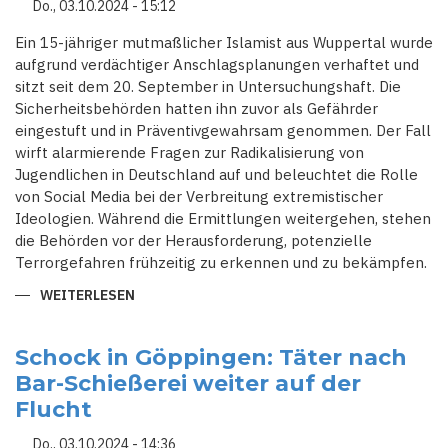
Do., 03.10.2024 - 15:12
Ein 15-jähriger mutmaßlicher Islamist aus Wuppertal wurde
aufgrund verdächtiger Anschlagsplanungen verhaftet und
sitzt seit dem 20. September in Untersuchungshaft. Die
Sicherheitsbehörden hatten ihn zuvor als Gefährder
eingestuft und in Präventivgewahrsam genommen. Der Fall
wirft alarmierende Fragen zur Radikalisierung von
Jugendlichen in Deutschland auf und beleuchtet die Rolle
von Social Media bei der Verbreitung extremistischer
Ideologien. Während die Ermittlungen weitergehen, stehen
die Behörden vor der Herausforderung, potenzielle
Terrorgefahren frühzeitig zu erkennen und zu bekämpfen.
WEITERLESEN
ÜBER
WUPPERTAL
IM
BRENNPUNKT:
SICHERHEITSLAGE
Schock in Göppingen: Täter nach
NACH
Bar-Schießerei weiter auf der
FESTNAHME
EINES
Flucht
15-
JÄHRIGEN
ANGESPANNT
Do., 03.10.2024 - 14:36