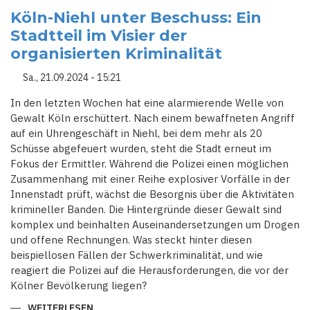
CAFÉ
LÖST
Köln-Niehl unter Beschuss: Ein
NEUE
Stadtteil im Visier der
ÄNGSTE
AUS
organisierten Kriminalität
-
KÖLN
IN
Sa., 21.09.2024 - 15:21
DER
KRISE
In den letzten Wochen hat eine alarmierende Welle von
Gewalt Köln erschüttert. Nach einem bewaffneten Angriff
auf ein Uhrengeschäft in Niehl, bei dem mehr als 20
Schüsse abgefeuert wurden, steht die Stadt erneut im
Fokus der Ermittler. Während die Polizei einen möglichen
Zusammenhang mit einer Reihe explosiver Vorfälle in der
Innenstadt prüft, wächst die Besorgnis über die Aktivitäten
krimineller Banden. Die Hintergründe dieser Gewalt sind
komplex und beinhalten Auseinandersetzungen um Drogen
und offene Rechnungen. Was steckt hinter diesen
beispiellosen Fällen der Schwerkriminalität, und wie
reagiert die Polizei auf die Herausforderungen, die vor der
Kölner Bevölkerung liegen?
WEITERLESEN
ÜBER