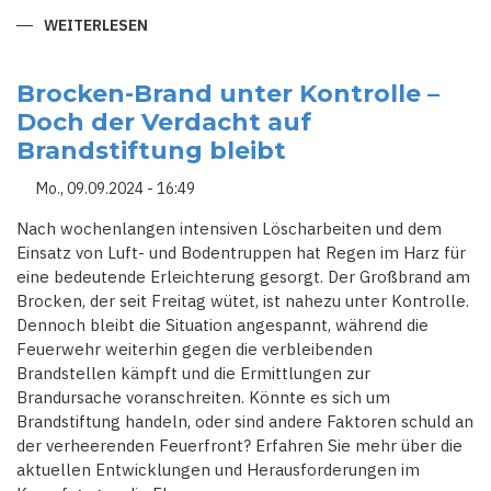
WEITERLESEN
ÜBER
RAZZIA
IM
"PASCHA":
STAATSANWALTSCHAFT
Brocken-Brand unter Kontrolle –
DÜSSELDORF
Doch der Verdacht auf
BESCHLAGNAHMT
KÖLNER
Brandstiftung bleibt
BORDELL
Mo., 09.09.2024 - 16:49
Nach wochenlangen intensiven Löscharbeiten und dem
Einsatz von Luft- und Bodentruppen hat Regen im Harz für
eine bedeutende Erleichterung gesorgt. Der Großbrand am
Brocken, der seit Freitag wütet, ist nahezu unter Kontrolle.
Dennoch bleibt die Situation angespannt, während die
Feuerwehr weiterhin gegen die verbleibenden
Brandstellen kämpft und die Ermittlungen zur
Brandursache voranschreiten. Könnte es sich um
Brandstiftung handeln, oder sind andere Faktoren schuld an
der verheerenden Feuerfront? Erfahren Sie mehr über die
aktuellen Entwicklungen und Herausforderungen im