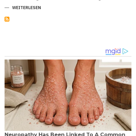
WEITERLESEN
ÜBER
SCHÜLERSTREIT
ESKALIERT:
HAMBURGER
SCHULE
IM
POLIZEIEINSATZ
–
DROHUNGEN
AUCH
IN
BRANDENBURG