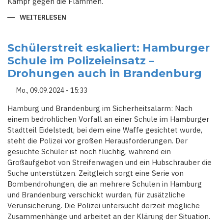
Kampf gegen die Flammen.
WEITERLESEN
ÜBER
BROCKEN-
BRAND
UNTER
KONTROLLE
Schülerstreit eskaliert: Hamburger
–
Schule im Polizeieinsatz –
DOCH
DER
Drohungen auch in Brandenburg
VERDACHT
AUF
BRANDSTIFTUNG
Mo., 09.09.2024 - 15:33
BLEIBT
Hamburg und Brandenburg im Sicherheitsalarm: Nach
einem bedrohlichen Vorfall an einer Schule im Hamburger
Stadtteil Eidelstedt, bei dem eine Waffe gesichtet wurde,
steht die Polizei vor großen Herausforderungen. Der
gesuchte Schüler ist noch flüchtig, während ein
Großaufgebot von Streifenwagen und ein Hubschrauber die
Suche unterstützen. Zeitgleich sorgt eine Serie von
Bombendrohungen, die an mehrere Schulen in Hamburg
und Brandenburg verschickt wurden, für zusätzliche
Verunsicherung. Die Polizei untersucht derzeit mögliche
Zusammenhänge und arbeitet an der Klärung der Situation.