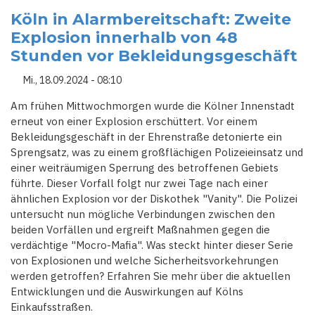
DER
TOSKANA:
Köln in Alarmbereitschaft: Zweite
ZWEI
Explosion innerhalb von 48
DUISBURGER
SCHÜLERINNEN
Stunden vor Bekleidungsgeschäft
BEI
VERKEHRSUNFALL
TÖDLICH
Mi., 18.09.2024 - 08:10
VERUNGLÜCKT
Am frühen Mittwochmorgen wurde die Kölner Innenstadt
erneut von einer Explosion erschüttert. Vor einem
Bekleidungsgeschäft in der Ehrenstraße detonierte ein
Sprengsatz, was zu einem großflächigen Polizeieinsatz und
einer weiträumigen Sperrung des betroffenen Gebiets
führte. Dieser Vorfall folgt nur zwei Tage nach einer
ähnlichen Explosion vor der Diskothek "Vanity". Die Polizei
untersucht nun mögliche Verbindungen zwischen den
beiden Vorfällen und ergreift Maßnahmen gegen die
verdächtige "Mocro-Mafia". Was steckt hinter dieser Serie
von Explosionen und welche Sicherheitsvorkehrungen
werden getroffen? Erfahren Sie mehr über die aktuellen
Entwicklungen und die Auswirkungen auf Kölns
Einkaufsstraßen.