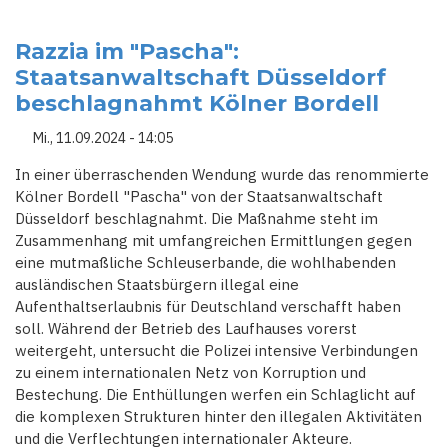
KÖLNER
PARTYMEILE
IM
VISIER:
Razzia im "Pascha":
TÄTER
Staatsanwaltschaft Düsseldorf
LEGT
SPRENGSATZ
beschlagnahmt Kölner Bordell
–
POLIZEI
FAHNDET
Mi., 11.09.2024 - 14:05
INTENSIV
In einer überraschenden Wendung wurde das renommierte
Kölner Bordell "Pascha" von der Staatsanwaltschaft
Düsseldorf beschlagnahmt. Die Maßnahme steht im
Zusammenhang mit umfangreichen Ermittlungen gegen
eine mutmaßliche Schleuserbande, die wohlhabenden
ausländischen Staatsbürgern illegal eine
Aufenthaltserlaubnis für Deutschland verschafft haben
soll. Während der Betrieb des Laufhauses vorerst
weitergeht, untersucht die Polizei intensive Verbindungen
zu einem internationalen Netz von Korruption und
Bestechung. Die Enthüllungen werfen ein Schlaglicht auf
die komplexen Strukturen hinter den illegalen Aktivitäten
und die Verflechtungen internationaler Akteure.