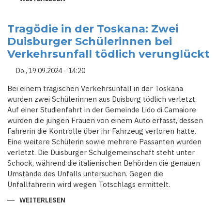
KÖLN-
NIEHL
UNTER
BESCHUSS:
Tragödie in der Toskana: Zwei
EIN
Duisburger Schülerinnen bei
STADTTEIL
IM
Verkehrsunfall tödlich verunglückt
VISIER
DER
ORGANISIERTEN
Do., 19.09.2024 - 14:20
KRIMINALITÄT
Bei einem tragischen Verkehrsunfall in der Toskana
wurden zwei Schülerinnen aus Duisburg tödlich verletzt.
Auf einer Studienfahrt in der Gemeinde Lido di Camaiore
wurden die jungen Frauen von einem Auto erfasst, dessen
Fahrerin die Kontrolle über ihr Fahrzeug verloren hatte.
Eine weitere Schülerin sowie mehrere Passanten wurden
verletzt. Die Duisburger Schulgemeinschaft steht unter
Schock, während die italienischen Behörden die genauen
Umstände des Unfalls untersuchen. Gegen die
Unfallfahrerin wird wegen Totschlags ermittelt.
WEITERLESEN
ÜBER
TRAGÖDIE
IN