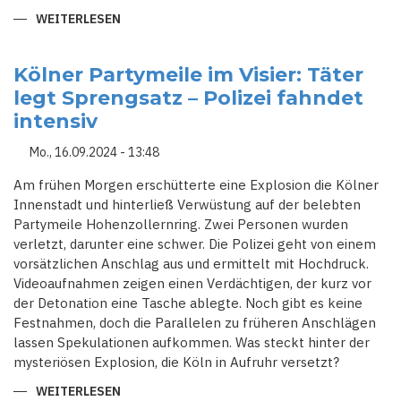
WEITERLESEN
ÜBER
KÖLN
IN
ALARMBEREITSCHAFT:
ZWEITE
Kölner Partymeile im Visier: Täter
EXPLOSION
legt Sprengsatz – Polizei fahndet
INNERHALB
VON
intensiv
48
STUNDEN
VOR
Mo., 16.09.2024 - 13:48
BEKLEIDUNGSGESCHÄFT
Am frühen Morgen erschütterte eine Explosion die Kölner
Innenstadt und hinterließ Verwüstung auf der belebten
Partymeile Hohenzollernring. Zwei Personen wurden
verletzt, darunter eine schwer. Die Polizei geht von einem
vorsätzlichen Anschlag aus und ermittelt mit Hochdruck.
Videoaufnahmen zeigen einen Verdächtigen, der kurz vor
der Detonation eine Tasche ablegte. Noch gibt es keine
Festnahmen, doch die Parallelen zu früheren Anschlägen
lassen Spekulationen aufkommen. Was steckt hinter der
mysteriösen Explosion, die Köln in Aufruhr versetzt?
WEITERLESEN
ÜBER