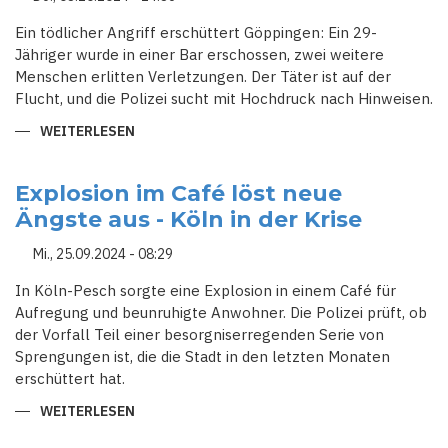
Ein tödlicher Angriff erschüttert Göppingen: Ein 29-
Jähriger wurde in einer Bar erschossen, zwei weitere
Menschen erlitten Verletzungen. Der Täter ist auf der
Flucht, und die Polizei sucht mit Hochdruck nach Hinweisen.
WEITERLESEN
ÜBER
SCHOCK
IN
GÖPPINGEN:
TÄTER
Explosion im Café löst neue
NACH
Ängste aus - Köln in der Krise
BAR-
SCHIESSEREI W
EITER A
Mi., 25.09.2024 - 08:29
UF D
ER F
LUCHT
In Köln-Pesch sorgte eine Explosion in einem Café für
Aufregung und beunruhigte Anwohner. Die Polizei prüft, ob
der Vorfall Teil einer besorgniserregenden Serie von
Sprengungen ist, die die Stadt in den letzten Monaten
erschüttert hat.
WEITERLESEN
ÜBER
EXPLOSION
IM