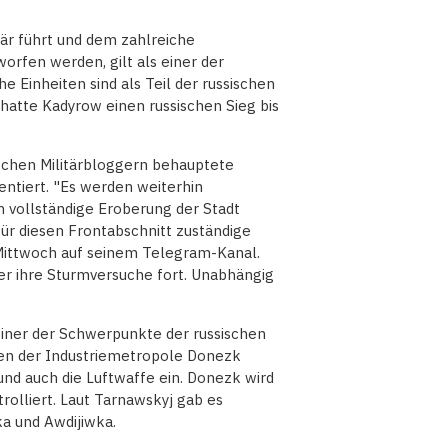
tär führt und dem zahlreiche
rfen werden, gilt als einer der
e Einheiten sind als Teil der russischen
 hatte Kadyrow einen russischen Sieg bis
sischen Militärbloggern behauptete
ntiert. "Es werden weiterhin
 vollständige Eroberung der Stadt
 für diesen Frontabschnitt zuständige
ittwoch auf seinem Telegram-Kanal.
er ihre Sturmversuche fort. Unabhängig
einer der Schwerpunkte der russischen
en der Industriemetropole Donezk
nd auch die Luftwaffe ein. Donezk wird
rolliert. Laut Tarnawskyj gab es
ka und Awdijiwka.