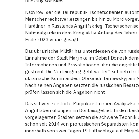
Rückzug vor Kiew.
Kadyrow, der die Teilrepublik Tschetschenien autori
Menschenrechtsverletzungen bis hin zu Mord vorgewo
Hardliner in Russlands Angriffskrieg. Tschetschenisch
Nationalgarde in dem Krieg aktiv. Anfang des Jahres
Ende 2023 vorausgesagt.
Das ukrainische Militär hat unterdessen die von rus
Einnahme der Stadt Marjinka im Gebiet Donezk deme
Informationen und Provokationen über die angeblich
gestreut. Die Verteidigung geht weiter", schrieb der
ukrainische Kommandeur Olexandr Tarnawskyj am M
Nach seinen Angaben setzten die russischen Besatz
prüfen lassen sich die Angaben nicht.
Das schwer zerstörte Marjinka ist neben Awdijiwka 
Angriffsbemühungen im Donbassgebiet. In den beid
vorgelagerten Städten setzen sie schwere Technik u
schon seit 2014 von prorussischen Separatisten kont
innerhalb von zwei Tagen 19 Luftschläge auf Marjin