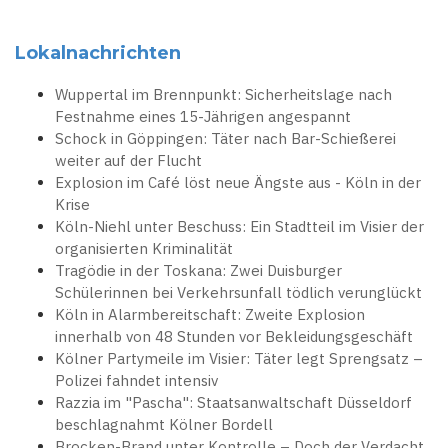
Lokalnachrichten
Wuppertal im Brennpunkt: Sicherheitslage nach
Festnahme eines 15-Jährigen angespannt
Schock in Göppingen: Täter nach Bar-Schießerei
weiter auf der Flucht
Explosion im Café löst neue Ängste aus - Köln in der
Krise
Köln-Niehl unter Beschuss: Ein Stadtteil im Visier der
organisierten Kriminalität
Tragödie in der Toskana: Zwei Duisburger
Schülerinnen bei Verkehrsunfall tödlich verunglückt
Köln in Alarmbereitschaft: Zweite Explosion
innerhalb von 48 Stunden vor Bekleidungsgeschäft
Kölner Partymeile im Visier: Täter legt Sprengsatz –
Polizei fahndet intensiv
Razzia im "Pascha": Staatsanwaltschaft Düsseldorf
beschlagnahmt Kölner Bordell
Brocken-Brand unter Kontrolle – Doch der Verdacht