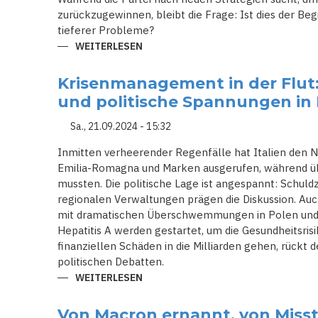
zurückzugewinnen, bleibt die Frage: Ist dies der Be
tieferer Probleme?
WEITERLESEN
ÜBER
RICARDA
LANG
UND
Krisenmanagement in der Flut
OMID
NOURIPOUR
und politische Spannungen in I
KÜNDIGEN
DEN
RÜCKTRITT
Sa., 21.09.2024 - 15:32
DES
GESAMTEN
Inmitten verheerender Regenfälle hat Italien den 
PARTEIVORSTANDES
AN
Emilia-Romagna und Marken ausgerufen, während ü
mussten. Die politische Lage ist angespannt: Schu
regionalen Verwaltungen prägen die Diskussion. Auch 
mit dramatischen Überschwemmungen in Polen und
Hepatitis A werden gestartet, um die Gesundheitsris
finanziellen Schäden in die Milliarden gehen, rückt
politischen Debatten.
WEITERLESEN
ÜBER
KRISENMANAGEMENT
IN
DER
Von Macron ernannt, von Mis
FLUT: