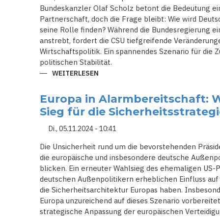
Bundeskanzler Olaf Scholz betont die Bedeutung ein
Partnerschaft, doch die Frage bleibt: Wie wird Deuts
seine Rolle finden? Während die Bundesregierung e
anstrebt, fordert die CSU tiefgreifende Veränderung
Wirtschaftspolitik. Ein spannendes Szenario für die 
politischen Stabilität.
WEITERLESEN
ÜBER
ZWISCHEN
STÄRKE
UND
Europa in Alarmbereitschaft: 
SCHWÄCHE:
WAS
Sieg für die Sicherheitsstrateg
DEUTSCHLAND
NACH
TRUMPS
Di., 05.11.2024 - 10:41
RÜCKKEHR
INS
Die Unsicherheit rund um die bevorstehenden Präsid
WEISSE H
AUS T
die europäische und insbesondere deutsche Außenpol
UN M
blicken. Ein erneuter Wahlsieg des ehemaligen US-
USS
deutschen Außenpolitikern erheblichen Einfluss auf
die Sicherheitsarchitektur Europas haben. Insbeson
Europa unzureichend auf dieses Szenario vorbereitet
strategische Anpassung der europäischen Verteidigun