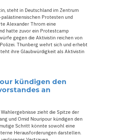
tin, steht in Deutschland im Zentrum
o-palästinensischen Protesten und
erte Alexander Throm eine
mund hatte zuvor ein Protestcamp
ürfe gegen die Aktivistin reichen von
Polizei. Thunberg wehrt sich und erhebt
ht ihre Glaubwürdigkeit als Aktivistin
pour kündigen den
vorstandes an
 Wahlergebnisse zieht die Spitze der
Lang und Omid Nouripour kündigen den
 mutige Schritt könnte sowohl eine
nterne Herausforderungen darstellen.
 verlorenes Vertrauen