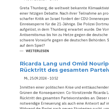
EU-
ELITEN
Greta Thunberg, die weltweit bekannte Klimaaktivis
einer hitzigen Debatte. Nach ihrer Teilnahme an pr
scharfer Kritik an Israel fordert der CDU-Innenexp
Einreisesperre für die 21-Jährige. Die Polizei Dort
aufgelöst, in dem Thunberg erwartet wurde. Die Vorw
Antisemitismus bis hin zu Hetze gegen die deutsche 
schwere Vorwürfe gegen die deutschen Behörden. Ste
auf dem Spiel?
WEITERLESEN
ÜBER
KLIMASCHÜTZERIN
ODER
HETZERIN?
Ricarda Lang und Omid Nouri
-
THUNBERG
Rücktritt des gesamten Partei
UNTER
BESCHUSS
IN
Mi., 25.09.2024 - 10:52
DEUTSCHLAND
Inmitten einer politischen Krise und enttäuschender
Grünen die Konsequenzen: Co-Vorsitzende Ricarda 
Rücktritt des gesamten Parteivorstandes an. Dieser
notwendige Erneuerung als auch eine Antwort auf i
Während die Partei nach neuen Strategien sucht, um