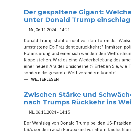
SCHOLZ
FEUERT
LINDNER:
Der gespaltene Gigant: Welche
WIRTSCHAFTSSTREIT
UND
unter Donald Trump einschla
VERTRAUENSBRUCH
FÜHREN
ZUM
Mi., 06.11.2024 - 14:21
BRUCH
DER
Donald Trump steht erneut vor den Toren des Weiße
AMPEL-
KOALITION
umstrittene Ex-Präsident zurückkehrt? Inmitten po
Polarisierung und einer sich wandelnden Weltordnu
Kippe stehen. Wird es eine Wiederbelebung des ame
einer neuen Ära der Unsicherheit? Erleben Sie, wie
sondern die gesamte Welt verändern könnte!
WEITERLESEN
ÜBER
DER
GESPALTENE
GIGANT:
Zwischen Stärke und Schwäch
WELCHE
RICHTUNG
nach Trumps Rückkehr ins We
DIE
USA
UNTER
Mi., 06.11.2024 - 14:15
DONALD
TRUMP
Der Wahlsieg von Donald Trump bei den US-Präsident
EINSCHLAGEN
WERDEN
USA, sondern auch Europa und vor allem Deutschlan