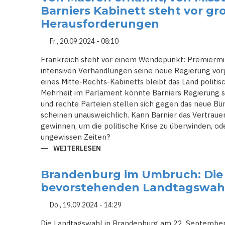
SCHULDZUWEISUNGEN
Barniers Kabinett steht vor g
UND
POLITISCHE
Herausforderungen
SPANNUNGEN
IN
Fr., 20.09.2024 - 08:10
ITALIEN
Frankreich steht vor einem Wendepunkt: Premiermin
intensiven Verhandlungen seine neue Regierung vor
eines Mitte-Rechts-Kabinetts bleibt das Land politi
Mehrheit im Parlament könnte Barniers Regierung s
und rechte Parteien stellen sich gegen das neue Bü
scheinen unausweichlich. Kann Barnier das Vertrau
gewinnen, um die politische Krise zu überwinden, od
ungewissen Zeiten?
WEITERLESEN
ÜBER
VON
MACRON
ERNANNT,
Brandenburg im Umbruch: Die
VON
MISSTRAUEN
bevorstehenden Landtagswah
UMGEBEN:
BARNIERS
KABINETT
Do., 19.09.2024 - 14:29
STEHT
VOR
Die Landtagswahl in Brandenburg am 22. September