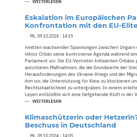
WEITERLESEN
ÜBER
EUROPA
IN
ALARMBEREITSCHAFT:
Eskalation im Europäischen P
WAS
EIN
Konfrontation mit den EU-Elit
ERNEUTER
TRUMP-
SIEG
Mi., 09.10.2024 - 14:19
FÜR
DIE
nmitten wachsender Spannungen zwischen Ungarn un
SICHERHEITSSTRATEGIE
BEDEUTET
Viktor Orbán seine kontroverse Agenda während ein
Parlament vor. Die EU-Vertreter kritisierten Orbáns
autoritären Maßnahmen, die die Grundwerte der Uni
Herausforderungen des Ukraine-Kriegs und der Migr
ihm vor, die Unterstützung für Kiew zu blockieren un
Rechtsstaatlichkeit zu untergraben. In einem erbitt
Leyen entblößte sich eine tiefgehende Kluft in der V
WEITERLESEN
ÜBER
ESKALATION
IM
EUROPÄISCHEN
Klimaschützerin oder Hetzerin
PARLAMENT:
ORBÁNS
Beschuss in Deutschland
KONFRONTATION
MIT
DEN
Mi., 09.10.2024 - 14:05