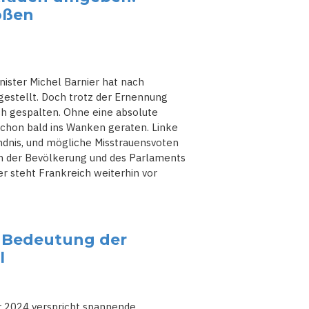
roßen
ister Michel Barnier hat nach
gestellt. Doch trotz der Ernennung
sch gespalten. Ohne eine absolute
chon bald ins Wanken geraten. Linke
ndnis, und mögliche Misstrauensvoten
en der Bevölkerung und des Parlaments
er steht Frankreich weiterhin vor
 Bedeutung der
l
 2024 verspricht spannende