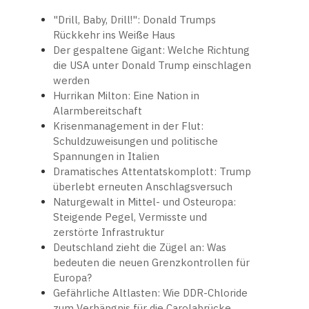
"Drill, Baby, Drill!": Donald Trumps
Rückkehr ins Weiße Haus
Der gespaltene Gigant: Welche Richtung
die USA unter Donald Trump einschlagen
werden
Hurrikan Milton: Eine Nation in
Alarmbereitschaft
Krisenmanagement in der Flut:
Schuldzuweisungen und politische
Spannungen in Italien
Dramatisches Attentatskomplott: Trump
überlebt erneuten Anschlagsversuch
Naturgewalt in Mittel- und Osteuropa:
Steigende Pegel, Vermisste und
zerstörte Infrastruktur
Deutschland zieht die Zügel an: Was
bedeuten die neuen Grenzkontrollen für
Europa?
Gefährliche Altlasten: Wie DDR-Chloride
zum Verhängnis für die Carolabrücke