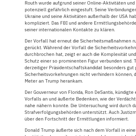
Routh wurde aufgrund seiner Online-Aktivitäten und
potenziell gefährlich eingestuft. Seine Verbindunge
Ukraine und seine Aktivitäten außerhalb der USA ha
kompliziert. Das FBI und andere Ermittlungsbehörde
seiner internationalen Kontakte zu klären.
Der Vorfall hat erneut die Sicherheitsmaßnahmen r
gerückt. Während der Vorfall die Sicherheitsvorkeh
durchbrochen hat, zeigt er auch die Komplexität un
Schutz einer so prominenten Figur verbunden sind. T
derzeitiger Präsidentschaftskandidat besonders gut
Sicherheitsvorkehrungen nicht verhindern können, da
Meter an Trump herankam.
Der Gouverneur von Florida, Ron DeSantis, kündigt
Vorfalls an und äußerte Bedenken, wie der Verdäch
nahe nähern konnte. Die Untersuchung wird durch d
Strafverfolgungsbehörden unterstützt. Auch Justizm
über den Fortschritt der Ermittlungen informiert.
Donald Trump äußerte sich nach dem Vorfall in einer 