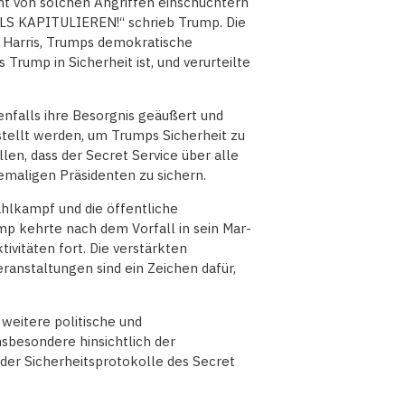
cht von solchen Angriffen einschüchtern
MALS KAPITULIEREN!“ schrieb Trump. Die
 Harris, Trumps demokratische
 Trump in Sicherheit ist, und verurteilte
nfalls ihre Besorgnis geäußert und
tellt werden, um Trumps Sicherheit zu
len, dass der Secret Service über alle
emaligen Präsidenten zu sichern.
hlkampf und die öffentliche
p kehrte nach dem Vorfall in sein Mar-
ivitäten fort. Die verstärkten
nstaltungen sind ein Zeichen dafür,
 weitere politische und
sbesondere hinsichtlich der
der Sicherheitsprotokolle des Secret