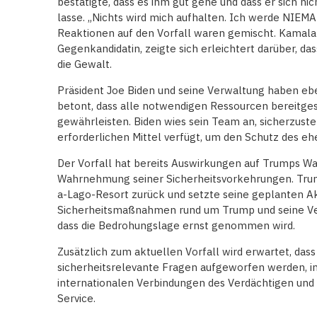
bestätigte, dass es ihm gut gehe und dass er sich ni
lasse. „Nichts wird mich aufhalten. Ich werde NIE
Reaktionen auf den Vorfall waren gemischt. Kamala
Gegenkandidatin, zeigte sich erleichtert darüber, dass
die Gewalt.
Präsident Joe Biden und seine Verwaltung haben ebe
betont, dass alle notwendigen Ressourcen bereitges
gewährleisten. Biden wies sein Team an, sicherzustel
erforderlichen Mittel verfügt, um den Schutz des eh
Der Vorfall hat bereits Auswirkungen auf Trumps Wa
Wahrnehmung seiner Sicherheitsvorkehrungen. Trum
a-Lago-Resort zurück und setzte seine geplanten Akt
Sicherheitsmaßnahmen rund um Trump und seine Vera
dass die Bedrohungslage ernst genommen wird.
Zusätzlich zum aktuellen Vorfall wird erwartet, dass
sicherheitsrelevante Fragen aufgeworfen werden, in
internationalen Verbindungen des Verdächtigen und 
Service.