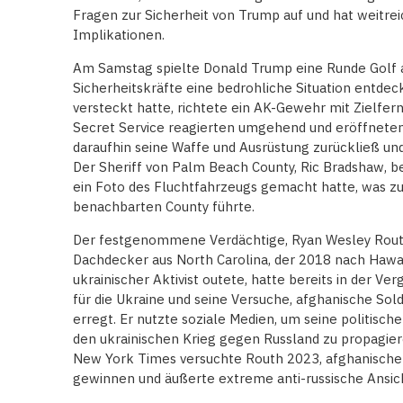
Fragen zur Sicherheit von Trump auf und hat weitrei
Implikationen.
Am Samstag spielte Donald Trump eine Runde Golf a
Sicherheitskräfte eine bedrohliche Situation entdeck
versteckt hatte, richtete ein AK-Gewehr mit Zielfe
Secret Service reagierten umgehend und eröffneten
daraufhin seine Waffe und Ausrüstung zurückließ un
Der Sheriff von Palm Beach County, Ric Bradshaw, b
ein Foto des Fluchtfahrzeugs gemacht hatte, was z
benachbarten County führte.
Der festgenommene Verdächtige, Ryan Wesley Routh,
Dachdecker aus North Carolina, der 2018 nach Hawaii
ukrainischer Aktivist outete, hatte bereits in der V
für die Ukraine und seine Versuche, afghanische So
erregt. Er nutzte soziale Medien, um seine politisch
den ukrainischen Krieg gegen Russland zu propagier
New York Times versuchte Routh 2023, afghanische S
gewinnen und äußerte extreme anti-russische Ansic