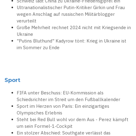
Schweiz lädt China zu Ukraine-Friedensgipfel ein
Ultranationalistischer Putin-Kritiker Girkin und Frau
wegen Anschlag auf russischen Militärblogger
verurteilt
Große Mehrheit rechnet 2024 nicht mit Kriegsende in
Ukraine
"Putins Bluthund" Kadyrow tönt: Krieg in Ukraine ist
im Sommer zu Ende
Sport
FIFA unter Beschuss: EU-Kommission als
Schiedsrichter im Streit um den Fußballkalender
Sport im Herzen von Paris: Ein einzigartiges
Olympisches Erlebnis
Steht bei Red Bull wohl vor dem Aus - Perez kämpft
um sein Formel-1-Cockpit
Ein stolzer Abschied: Southgate verlässt das