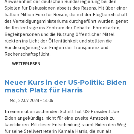
Anwesenheit der deutschen Bundesregierung bei den
Spielen für Diskussionen abseits des Rasens. Mit über einer
halben Million Euro für Reisen, die mit der Flugbereitschaft
des Verteidigungsministeriums durchgeführt wurden, geriet
die Kostenfrage ins Zentrum der Debatte. Ehrenkarten,
Begleitpersonen und die Nutzung öffentlicher Mittel
rückten ins Licht der Öffentlichkeit und stellten die
Bundesregierung vor Fragen der Transparenz und
Rechenschaftspflicht.
WEITERLESEN
ÜBER
EIN
TEURER
PASS:
WENN
Neuer Kurs in der US-Politik: Biden
DIE
macht Platz für Harris
POLITIK
AUF
DEM
Mo., 22.07.2024 - 14:06
SPIELFELD
DER
EM
In einem überraschenden Schritt hat US-Präsident Joe
MITMISCHT
Biden angekündigt, nicht für eine zweite Amtszeit zu
kandidieren. Mit dieser Entscheidung räumt Biden den Weg
für seine Stellvertreterin Kamala Harris, die nun als