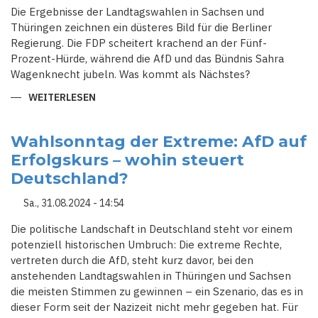
Die Ergebnisse der Landtagswahlen in Sachsen und
Thüringen zeichnen ein düsteres Bild für die Berliner
Regierung. Die FDP scheitert krachend an der Fünf-
Prozent-Hürde, während die AfD und das Bündnis Sahra
Wagenknecht jubeln. Was kommt als Nächstes?
WEITERLESEN
ÜBER
WAHL-
SCHOCK
IM
OSTEN:
Wahlsonntag der Extreme: AfD auf
AFD
Erfolgskurs – wohin steuert
UND
BSW
Deutschland?
ALS
SIEGER,
AMPEL
Sa., 31.08.2024 - 14:54
IN
DER
KRISE
Die politische Landschaft in Deutschland steht vor einem
potenziell historischen Umbruch: Die extreme Rechte,
vertreten durch die AfD, steht kurz davor, bei den
anstehenden Landtagswahlen in Thüringen und Sachsen
die meisten Stimmen zu gewinnen – ein Szenario, das es in
dieser Form seit der Nazizeit nicht mehr gegeben hat. Für