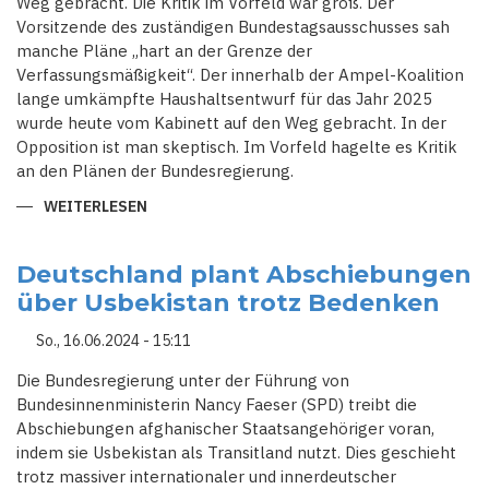
Weg gebracht. Die Kritik im Vorfeld war groß. Der
Vorsitzende des zuständigen Bundestagsausschusses sah
manche Pläne „hart an der Grenze der
Verfassungsmäßigkeit“. Der innerhalb der Ampel-Koalition
lange umkämpfte Haushaltsentwurf für das Jahr 2025
wurde heute vom Kabinett auf den Weg gebracht. In der
Opposition ist man skeptisch. Im Vorfeld hagelte es Kritik
an den Plänen der Bundesregierung.
WEITERLESEN
ÜBER
KRITIK
WEGEN
OFFENER
FRAGEN
Deutschland plant Abschiebungen
AM
über Usbekistan trotz Bedenken
LANGE
UMKÄMPFTEN
HAUSHALTSENTWURF
So., 16.06.2024 - 15:11
FÜR
2025
Die Bundesregierung unter der Führung von
Bundesinnenministerin Nancy Faeser (SPD) treibt die
Abschiebungen afghanischer Staatsangehöriger voran,
indem sie Usbekistan als Transitland nutzt. Dies geschieht
trotz massiver internationaler und innerdeutscher