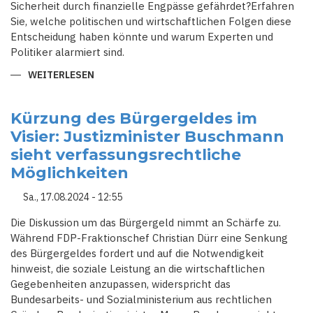
Sicherheit durch finanzielle Engpässe gefährdet?Erfahren
Sie, welche politischen und wirtschaftlichen Folgen diese
Entscheidung haben könnte und warum Experten und
Politiker alarmiert sind.
WEITERLESEN
ÜBER
DIE
AMPELKOALITION
IM
KONFLIKT:
Kürzung des Bürgergeldes im
FINANZIELLE
Visier: Justizminister Buschmann
UNTERSTÜTZUNG
FÜR
sieht verfassungsrechtliche
DIE
UKRAINE
Möglichkeiten
UNTER
DRUCK
Sa., 17.08.2024 - 12:55
Die Diskussion um das Bürgergeld nimmt an Schärfe zu.
Während FDP-Fraktionschef Christian Dürr eine Senkung
des Bürgergeldes fordert und auf die Notwendigkeit
hinweist, die soziale Leistung an die wirtschaftlichen
Gegebenheiten anzupassen, widerspricht das
Bundesarbeits- und Sozialministerium aus rechtlichen