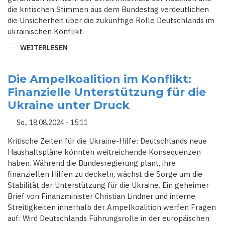
die kritischen Stimmen aus dem Bundestag verdeutlichen
die Unsicherheit über die zukünftige Rolle Deutschlands im
ukrainischen Konflikt.
WEITERLESEN
ÜBER
POLITISCHER
STURM
UM
UKRAINE-
Die Ampelkoalition im Konflikt:
HILFEN:
Finanzielle Unterstützung für die
FINANZMINISTER
LINDNER
Ukraine unter Druck
IM
VISIER
DER
So., 18.08.2024 - 15:11
KRITIKER
Kritische Zeiten für die Ukraine-Hilfe: Deutschlands neue
Haushaltspläne könnten weitreichende Konsequenzen
haben. Während die Bundesregierung plant, ihre
finanziellen Hilfen zu deckeln, wächst die Sorge um die
Stabilität der Unterstützung für die Ukraine. Ein geheimer
Brief von Finanzminister Christian Lindner und interne
Streitigkeiten innerhalb der Ampelkoalition werfen Fragen
auf: Wird Deutschlands Führungsrolle in der europäischen