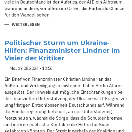
viele in Deutschland ist der Aufstieg der AfD ein Albtraum,
während andere, vor allem im Osten, die Partei als Chance
für den Wandel sehen.
WEITERLESEN
ÜBER
WAHLSONNTAG
DER
EXTREME:
AFD
Politischer Sturm um Ukraine-
AUF
Hilfen: Finanzminister Lindner im
ERFOLGSKURS
–
Visier der Kritiker
WOHIN
STEUERT
DEUTSCHLAND?
Mo., 19.08.2024 - 13:56
Ein Brief von Finanzminister Christian Lindner an das
Außen- und Verteidigungsministerium hat in Berlin Alarm
ausgelöst. Der Hinweis auf mögliche Einschränkungen bei
der finanziellen Unterstützung der Ukraine wirft Fragen zur
langfristigen Entschlossenheit Deutschlands auf. Während
die Bundesregierung beteuert, an der Unterstützung
festzuhalten, wächst die Sorge, dass die Schuldenbremse
und interne politische Konflikte die Hilfen für Kiew
gefährden könnten. Der Streit innerhalb der Koalition und