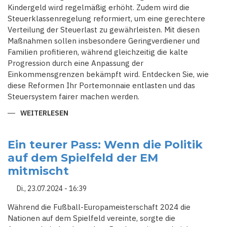
Kindergeld wird regelmäßig erhöht. Zudem wird die
Steuerklassenregelung reformiert, um eine gerechtere
Verteilung der Steuerlast zu gewährleisten. Mit diesen
Maßnahmen sollen insbesondere Geringverdiener und
Familien profitieren, während gleichzeitig die kalte
Progression durch eine Anpassung der
Einkommensgrenzen bekämpft wird. Entdecken Sie, wie
diese Reformen Ihr Portemonnaie entlasten und das
Steuersystem fairer machen werden.
WEITERLESEN
ÜBER
ZUKUNFT
DES
STEUERRECHTS:
BUNDESREGIERUNG
Ein teurer Pass: Wenn die Politik
PLANT
auf dem Spielfeld der EM
GRÖSSTE R
EFORM S
mitmischt
EIT J
AHREN
Di., 23.07.2024 - 16:39
Während die Fußball-Europameisterschaft 2024 die
Nationen auf dem Spielfeld vereinte, sorgte die