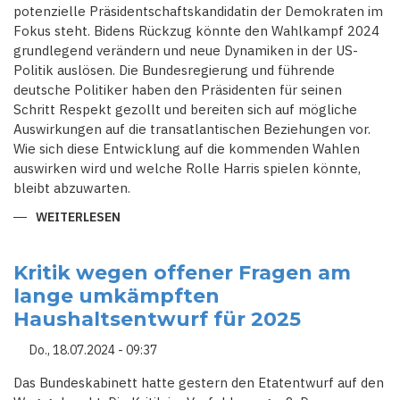
potenzielle Präsidentschaftskandidatin der Demokraten im
Fokus steht. Bidens Rückzug könnte den Wahlkampf 2024
grundlegend verändern und neue Dynamiken in der US-
Politik auslösen. Die Bundesregierung und führende
deutsche Politiker haben den Präsidenten für seinen
Schritt Respekt gezollt und bereiten sich auf mögliche
Auswirkungen auf die transatlantischen Beziehungen vor.
Wie sich diese Entwicklung auf die kommenden Wahlen
auswirken wird und welche Rolle Harris spielen könnte,
bleibt abzuwarten.
WEITERLESEN
ÜBER
NEUER
KURS
IN
DER
Kritik wegen offener Fragen am
US-
lange umkämpften
POLITIK:
BIDEN
Haushaltsentwurf für 2025
MACHT
PLATZ
FÜR
Do., 18.07.2024 - 09:37
HARRIS
Das Bundeskabinett hatte gestern den Etatentwurf auf den