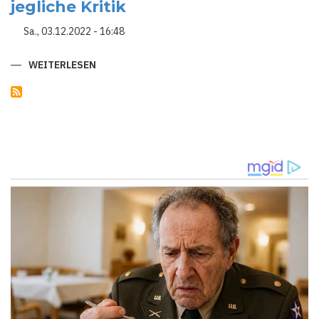
jegliche Kritik
ENTHÜLLUNGEN
ZU
SPIONAGEAKTIVITÄTEN
Sa., 03.12.2022 - 16:48
DER
USA
DEN
WEITERLESEN
SCHUTZ
ÜBER
PUTINS
EDWARD
SNOWDEN
VERTEIDIGT
SEINEM
RUSSISCHEN
PASS
GEGEN
JEGLICHE
KRITIK