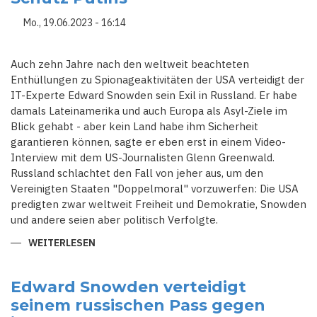
Mo., 19.06.2023 - 16:14
Auch zehn Jahre nach den weltweit beachteten
Enthüllungen zu Spionageaktivitäten der USA verteidigt der
IT-Experte Edward Snowden sein Exil in Russland. Er habe
damals Lateinamerika und auch Europa als Asyl-Ziele im
Blick gehabt - aber kein Land habe ihm Sicherheit
garantieren können, sagte er eben erst in einem Video-
Interview mit dem US-Journalisten Glenn Greenwald.
Russland schlachtet den Fall von jeher aus, um den
Vereinigten Staaten "Doppelmoral" vorzuwerfen: Die USA
predigten zwar weltweit Freiheit und Demokratie, Snowden
und andere seien aber politisch Verfolgte.
WEITERLESEN
ÜBER
EDWARD
SNOWDEN
VERTEIDIGT
AUCH
Edward Snowden verteidigt
10
seinem russischen Pass gegen
JAHRE
NACH