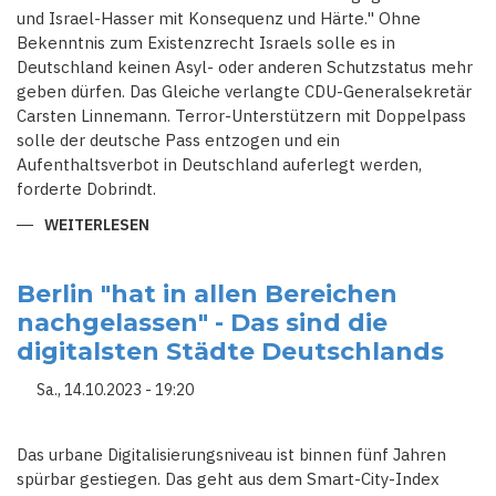
und Israel-Hasser mit Konsequenz und Härte." Ohne
Bekenntnis zum Existenzrecht Israels solle es in
Deutschland keinen Asyl- oder anderen Schutzstatus mehr
geben dürfen. Das Gleiche verlangte CDU-Generalsekretär
Carsten Linnemann. Terror-Unterstützern mit Doppelpass
solle der deutsche Pass entzogen und ein
Aufenthaltsverbot in Deutschland auferlegt werden,
forderte Dobrindt.
WEITERLESEN
ÜBER
UNIONSPOLITIKER
FORDERN
"KNALLHART-
KURS
Berlin "hat in allen Bereichen
GEGEN
nachgelassen" - Das sind die
JUDEN-
UND
digitalsten Städte Deutschlands
ISRAEL-
HASSER
MIT
Sa., 14.10.2023 - 19:20
KONSEQUENZ"
Das urbane Digitalisierungsniveau ist binnen fünf Jahren
spürbar gestiegen. Das geht aus dem Smart-City-Index