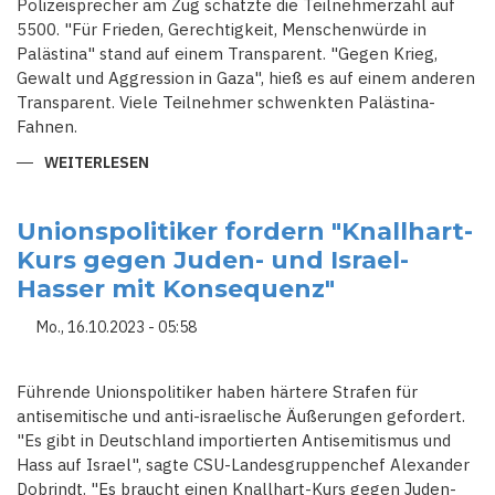
Polizeisprecher am Zug schätzte die Teilnehmerzahl auf
5500. "Für Frieden, Gerechtigkeit, Menschenwürde in
Palästina" stand auf einem Transparent. "Gegen Krieg,
Gewalt und Aggression in Gaza", hieß es auf einem anderen
Transparent. Viele Teilnehmer schwenkten Palästina-
Fahnen.
WEITERLESEN
ÜBER
TAUSENDE
TEILNEHMER
BEI
PRO-
Unionspolitiker fordern "Knallhart-
PALÄSTINA-
Kurs gegen Juden- und Israel-
DEMOS
IN
Hasser mit Konsequenz"
DÜSSELDORF
UND
FRANKFURT
Mo., 16.10.2023 - 05:58
‒
BERLIN-
DEMO
VERBOTEN
Führende Unionspolitiker haben härtere Strafen für
antisemitische und anti-israelische Äußerungen gefordert.
"Es gibt in Deutschland importierten Antisemitismus und
Hass auf Israel", sagte CSU-Landesgruppenchef Alexander
Dobrindt. "Es braucht einen Knallhart-Kurs gegen Juden-