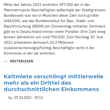
Mitte des Jahres 2022 wohnten 397.000 der in der
Mainmetropole Beschäftigten außerhalb der Stadtgrenzen.
Bundesweit war nur in München diese Zahl noch größer
(444.000), wie das Bundesinstitut für Bau-, Stadt- und
Raumforschung (BBSR) am Donnerstag mitteilte. Demnach
gibt es in Deutschland immer mehr Pendler. Ihre Zahl stieg
binnen Jahresfrist um rund 700.000. Zum Stichtag 30. Juni
2022 arbeiteten demnach 20,3 Millionen
sozialversicherungspflichtig Beschäftigte nicht in der
Kommune, in der sie wohnten.
WEITERLESEN
ÜBER
HESSENS
GRÖSSTE S
TADT F
RANKFURT I
Kaltmiete verschlingt mittlerweile
ST E
mehr als ein Drittel des
INE D
ER P
durchschnittlichen Einkommens
ENDLERHOCHBURGEN I
N D
EUTSCHLAND
Sa., 07.10.2023 - 07:13