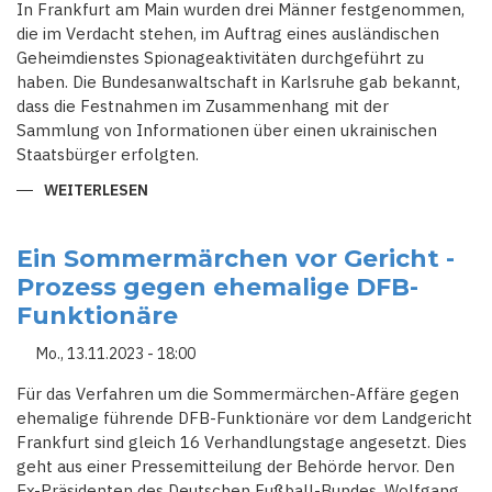
In Frankfurt am Main wurden drei Männer festgenommen,
die im Verdacht stehen, im Auftrag eines ausländischen
Geheimdienstes Spionageaktivitäten durchgeführt zu
haben. Die Bundesanwaltschaft in Karlsruhe gab bekannt,
dass die Festnahmen im Zusammenhang mit der
Sammlung von Informationen über einen ukrainischen
Staatsbürger erfolgten.
WEITERLESEN
ÜBER
SPIONAGEVERDACHT
IN
FRANKFURT:
FESTNAHMEN
Ein Sommermärchen vor Gericht -
VON
Prozess gegen ehemalige DFB-
DREI
MÄNNERN,
Funktionäre
DIE
INFORMATIONEN
ÜBER
Mo., 13.11.2023 - 18:00
UKRAINER
FÜR
AUSLÄNDISCHEN
Für das Verfahren um die Sommermärchen-Affäre gegen
GEHEIMDIENST
ehemalige führende DFB-Funktionäre vor dem Landgericht
SAMMELTEN
Frankfurt sind gleich 16 Verhandlungstage angesetzt. Dies
geht aus einer Pressemitteilung der Behörde hervor. Den
Ex-Präsidenten des Deutschen Fußball-Bundes, Wolfgang