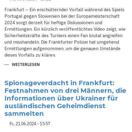
Frankfurt – Ein erschütternder Vorfall während des Spiels
Portugal gegen Slowenien bei der Europameisterschaft
2024 sorgt derzeit für heftige Diskussionen und
Ermittlungen. Ein kürzlich veröffentlichtes Video zeigt, wie
Sicherheitskräfte des Turniers einen Fan brutal angreifen
und misshandeln. Die Frankfurter Polizei hat umgehend
Ermittlungen aufgenommen, um die genauen Umstände
dieses Vorfalls zu klären.
WEITERLESEN
ÜBER
EM-
SKANDAL
IN
FRANKFURT:
Spionageverdacht in Frankfurt:
SICHERHEITSKRÄFTE
Festnahmen von drei Männern, die
VERPRÜGELN
FAN
Informationen über Ukrainer für
–
ERMITTLUNGEN
ausländischen Geheimdienst
LAUFEN
sammelten
Fr., 21.06.2024 - 15:57