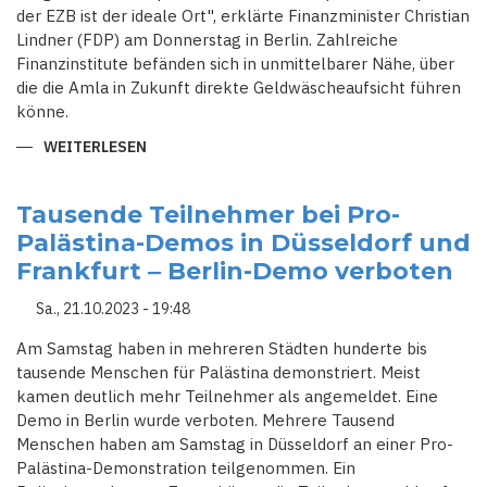
der EZB ist der ideale Ort", erklärte Finanzminister Christian
Lindner (FDP) am Donnerstag in Berlin. Zahlreiche
Finanzinstitute befänden sich in unmittelbarer Nähe, über
die die Amla in Zukunft direkte Geldwäscheaufsicht führen
könne.
WEITERLESEN
ÜBER
DEUTSCHLAND
NUN
AUCH
OFFIZIELL
Tausende Teilnehmer bei Pro-
UM
Palästina-Demos in Düsseldorf und
DEN
SITZ
Frankfurt ‒ Berlin-Demo verboten
DER
NEUEN
EU-
Sa., 21.10.2023 - 19:48
GELDWÄSCHEBEHÖRDE
AMLA
BEWORBEN
Am Samstag haben in mehreren Städten hunderte bis
tausende Menschen für Palästina demonstriert. Meist
kamen deutlich mehr Teilnehmer als angemeldet. Eine
Demo in Berlin wurde verboten. Mehrere Tausend
Menschen haben am Samstag in Düsseldorf an einer Pro-
Palästina-Demonstration teilgenommen. Ein