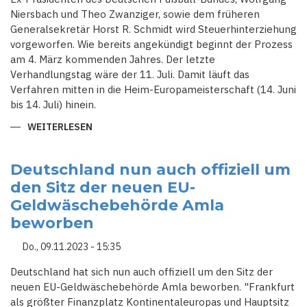
Niersbach und Theo Zwanziger, sowie dem früheren
Generalsekretär Horst R. Schmidt wird Steuerhinterziehung
vorgeworfen. Wie bereits angekündigt beginnt der Prozess
am 4. März kommenden Jahres. Der letzte
Verhandlungstag wäre der 11. Juli. Damit läuft das
Verfahren mitten in die Heim-Europameisterschaft (14. Juni
bis 14. Juli) hinein.
WEITERLESEN
ÜBER
EIN
SOMMERMÄRCHEN
VOR
GERICHT
Deutschland nun auch offiziell um
-
den Sitz der neuen EU-
PROZESS
GEGEN
Geldwäschebehörde Amla
EHEMALIGE
DFB-
beworben
FUNKTIONÄRE
Do., 09.11.2023 - 15:35
Deutschland hat sich nun auch offiziell um den Sitz der
neuen EU-Geldwäschebehörde Amla beworben. "Frankfurt
als größter Finanzplatz Kontinentaleuropas und Hauptsitz