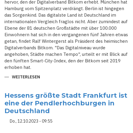
hervor, den der Digitalverband Bitkom erhebt. München hat
Hamburg vom Spitzenplatz verdrängt. Berlin ist hingegen
das Sorgenkind. Das digitalste Land ist Deutschland im
internationalen Vergleich fraglos nicht. Aber zumindest auf
Ebene der 81 deutschen Großstädte mit über 100.000
Einwohnern hat sich in den vergangenen fünf Jahren etwas
getan, findet Ralf Wintergerst als Präsident des heimischen
Digital­verbands Bitkom. "Das Digital­niveau wurde
angehoben, Städte machen Tempo", urteilt er mit Blick auf
den fünften Smart-City-Index, den der Bitkom seit 2019
erhoben hat.
WEITERLESEN
ÜBER
BERLIN
"HAT
IN
ALLEN
Hessens größte Stadt Frankfurt ist
BEREICHEN
eine der Pendlerhochburgen in
NACHGELASSEN"
-
Deutschland
DAS
SIND
DIE
Do., 12.10.2023 - 09:55
DIGITALSTEN
STÄDTE
DEUTSCHLANDS