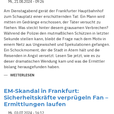
Mi., 21.08.2024 - 09:26
Am Dienstagabend gerät der Frankfurter Hauptbahnhof
zum Schauplatz einer erschütternden Tat: Ein Mann wird
mitten im Gedränge erschossen, der Täter versucht zu
fliehen. Was steckt hinter diesem grausamen Verbrechen?
Während die Polizei den mutmaßlichen Schützen in letzter
Sekunde stellen kann, bleibt die Frage nach dem Motiv in
einem Netz aus Ungewissheit und Spekulationen gefangen.
Ein Schockmoment, der die Stadt in Atem hält und die
Reisenden in Angst versetzt. Lesen Sie jetzt, wie es zu
dieser dramatischen Wendung kam und was die Ermittler
bislang herausgefunden haben.
WEITERLESEN
ÜBER
DRAMATISCHE
SZENEN
IM
FRANKFURTER
EM-Skandal in Frankfurt:
HAUPTBAHNHOF:
Sicherheitskräfte verprügeln Fan –
MANN
NACH
Ermittlungen laufen
SCHÜSSEN
VERSTORBEN
Mi., 03.07.2024 - 16:12