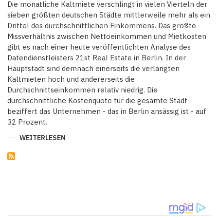
Die monatliche Kaltmiete verschlingt in vielen Vierteln der
sieben größten deutschen Städte mittlerweile mehr als ein
Drittel des durchschnittlichen Einkommens. Das größte
Missverhältnis zwischen Nettoeinkommen und Mietkosten
gibt es nach einer heute veröffentlichten Analyse des
Datendienstleisters 21st Real Estate in Berlin. In der
Hauptstadt sind demnach einerseits die verlangten
Kaltmieten hoch und andererseits die
Durchschnittseinkommen relativ niedrig. Die
durchschnittliche Kostenquote für die gesamte Stadt
beziffert das Unternehmen - das in Berlin ansässig ist - auf
32 Prozent.
WEITERLESEN
ÜBER
KALTMIETE
VERSCHLINGT
MITTLERWEILE
MEHR
ALS
EIN
DRITTEL
DES
DURCHSCHNITTLICHEN
EINKOMMENS