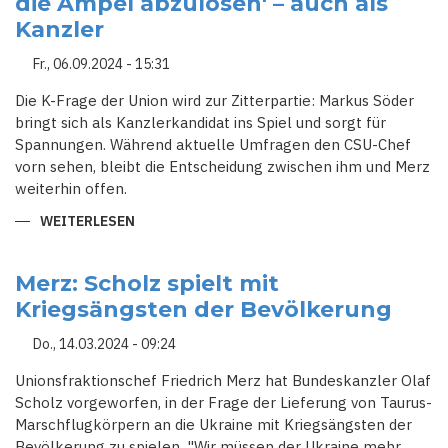
die Ampel abzulösen' – auch als
ZWISCHEN
Kanzler
AFD-
ERFOLGEN
UND
Fr., 06.09.2024 - 15:31
WAGENKNECHT’S
ULTIMATEN
Die K-Frage der Union wird zur Zitterpartie: Markus Söder
bringt sich als Kanzlerkandidat ins Spiel und sorgt für
Spannungen. Während aktuelle Umfragen den CSU-Chef
vorn sehen, bleibt die Entscheidung zwischen ihm und Merz
weiterhin offen.
WEITERLESEN
ÜBER
SÖDER
WAGT
VORSTOSS: '
ICH B
Merz: Scholz spielt mit
IN B
Kriegsängsten der Bevölkerung
EREIT, D
IE A
MPEL A
Do., 14.03.2024 - 09:24
BZULÖSEN' –
A
UCH A
Unionsfraktionschef Friedrich Merz hat Bundeskanzler Olaf
LS K
Scholz vorgeworfen, in der Frage der Lieferung von Taurus-
ANZLER
Marschflugkörpern an die Ukraine mit Kriegsängsten der
Bevölkerung zu spielen. "Wir müssen der Ukraine mehr