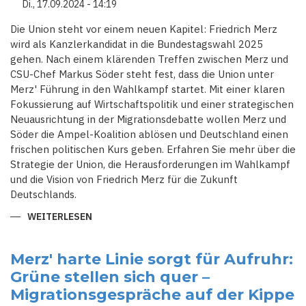
Di., 17.09.2024 - 14:19
Die Union steht vor einem neuen Kapitel: Friedrich Merz
wird als Kanzlerkandidat in die Bundestagswahl 2025
gehen. Nach einem klärenden Treffen zwischen Merz und
CSU-Chef Markus Söder steht fest, dass die Union unter
Merz' Führung in den Wahlkampf startet. Mit einer klaren
Fokussierung auf Wirtschaftspolitik und einer strategischen
Neuausrichtung in der Migrationsdebatte wollen Merz und
Söder die Ampel-Koalition ablösen und Deutschland einen
frischen politischen Kurs geben. Erfahren Sie mehr über die
Strategie der Union, die Herausforderungen im Wahlkampf
und die Vision von Friedrich Merz für die Zukunft
Deutschlands.
WEITERLESEN
ÜBER
MIT
MERZ
IN
DIE
Merz' harte Linie sorgt für Aufruhr:
ZUKUNFT:
Grüne stellen sich quer –
DIE
UNION
Migrationsgespräche auf der Kippe
BEREITET
SICH