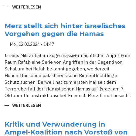
WEITERLESEN
ÜBER
ENTLASTUNGEN
VON
FIRMEN:
VERHÄRTETE
Merz stellt sich hinter israelisches
FRONTEN
Vorgehen gegen die Hamas
ZWISCHEN
AMPEL
UND
Mo., 12.02.2024 - 14:47
UNION
Israels Militär hat im Zuge massiver nächtlicher Angriffe im
Raum Rafah eine Serie von Angriffen in der Gegend von
Schabura bei Rafah bekannt gegeben, wo derzeit
Hunderttausende palästinensische Binnenflüchtlinge
Schutz suchen. Derweil hat zum ersten Mal seit dem
Terrorüberfall der islamistischen Hamas auf Israel am 7.
Oktober Unionsfraktionschef Friedrich Merz Israel besucht.
WEITERLESEN
ÜBER
MERZ
STELLT
SICH
HINTER
Kritik und Verwunderung in
ISRAELISCHES
Ampel-Koalition nach Vorstoß von
VORGEHEN
GEGEN