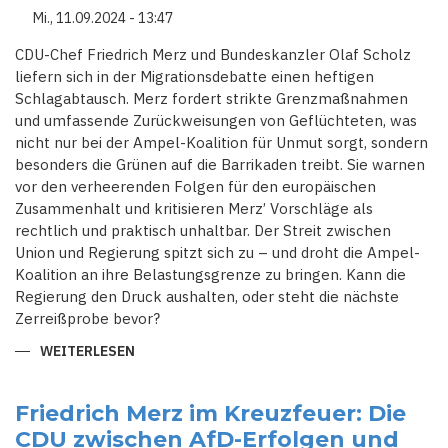
AUF
Mi., 11.09.2024 - 13:47
DEN
WAHLKAMPF
2025
CDU-Chef Friedrich Merz und Bundeskanzler Olaf Scholz
VOR
liefern sich in der Migrationsdebatte einen heftigen
Schlagabtausch. Merz fordert strikte Grenzmaßnahmen
und umfassende Zurückweisungen von Geflüchteten, was
nicht nur bei der Ampel-Koalition für Unmut sorgt, sondern
besonders die Grünen auf die Barrikaden treibt. Sie warnen
vor den verheerenden Folgen für den europäischen
Zusammenhalt und kritisieren Merz’ Vorschläge als
rechtlich und praktisch unhaltbar. Der Streit zwischen
Union und Regierung spitzt sich zu – und droht die Ampel-
Koalition an ihre Belastungsgrenze zu bringen. Kann die
Regierung den Druck aushalten, oder steht die nächste
Zerreißprobe bevor?
WEITERLESEN
ÜBER
MERZ'
HARTE
LINIE
SORGT
Friedrich Merz im Kreuzfeuer: Die
FÜR
CDU zwischen AfD-Erfolgen und
AUFRUHR: