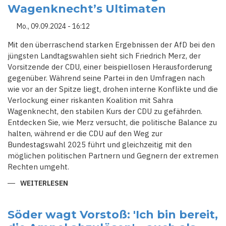
GRÜNE
Wagenknecht’s Ultimaten
STELLEN
SICH
QUER
Mo., 09.09.2024 - 16:12
–
MIGRATIONSGESPRÄCHE
AUF
Mit den überraschend starken Ergebnissen der AfD bei den
DER
jüngsten Landtagswahlen sieht sich Friedrich Merz, der
KIPPE
Vorsitzende der CDU, einer beispiellosen Herausforderung
gegenüber. Während seine Partei in den Umfragen nach
wie vor an der Spitze liegt, drohen interne Konflikte und die
Verlockung einer riskanten Koalition mit Sahra
Wagenknecht, den stabilen Kurs der CDU zu gefährden.
Entdecken Sie, wie Merz versucht, die politische Balance zu
halten, während er die CDU auf den Weg zur
Bundestagswahl 2025 führt und gleichzeitig mit den
möglichen politischen Partnern und Gegnern der extremen
Rechten umgeht.
WEITERLESEN
ÜBER
FRIEDRICH
MERZ
IM
KREUZFEUER:
Söder wagt Vorstoß: 'Ich bin bereit,
DIE
CDU