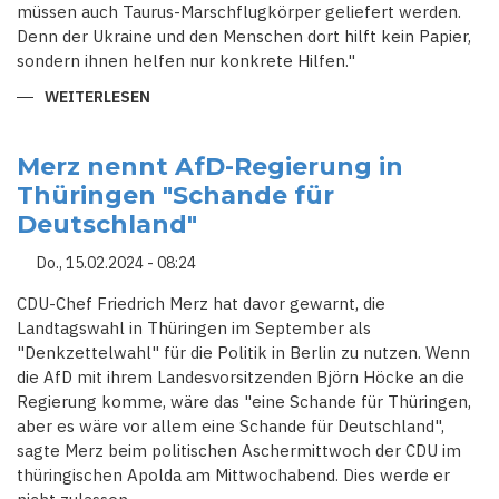
müssen auch Taurus-Marschflugkörper geliefert werden.
Denn der Ukraine und den Menschen dort hilft kein Papier,
sondern ihnen helfen nur konkrete Hilfen."
WEITERLESEN
ÜBER
MERZ
FORDERT
NACH
SICHERHEITSVEREINBARUNG
Merz nennt AfD-Regierung in
TAURUS-
Thüringen "Schande für
LIEFERUNGEN
AN
Deutschland"
UKRAINE
Do., 15.02.2024 - 08:24
CDU-Chef Friedrich Merz hat davor gewarnt, die
Landtagswahl in Thüringen im September als
"Denkzettelwahl" für die Politik in Berlin zu nutzen. Wenn
die AfD mit ihrem Landesvorsitzenden Björn Höcke an die
Regierung komme, wäre das "eine Schande für Thüringen,
aber es wäre vor allem eine Schande für Deutschland",
sagte Merz beim politischen Aschermittwoch der CDU im
thüringischen Apolda am Mittwochabend. Dies werde er