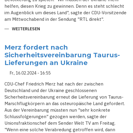
helfen, diesen Krieg zu gewinnen. Denn es steht schlecht
im Augenblick um dieses Land", sagte der CDU-Vorsitzende
am Mittwochabend in der Sendung "RTL direkt".
WEITERLESEN
ÜBER
MERZ:
SCHOLZ
SPIELT
MIT
Merz fordert nach
KRIEGSÄNGSTEN
Sicherheitsvereinbarung Taurus-
DER
BEVÖLKERUNG
Lieferungen an Ukraine
Fr., 16.02.2024 - 16:55
CDU-Chef Friedrich Merz hat nach der zwischen
Deutschland und der Ukraine geschlossenen
Sicherheitsvereinbarung erneut die Lieferung von Taurus-
Marschflugkörpern an das osteuropäische Land gefordert.
Aus der Vereinbarung müssten nun "sehr konkrete
Schlussfolgerungen" gezogen werden, sagte der
Unionsfraktionschef dem Sender Welt TV am Freitag.
"Wenn eine solche Verabredung getroffen wird, dann