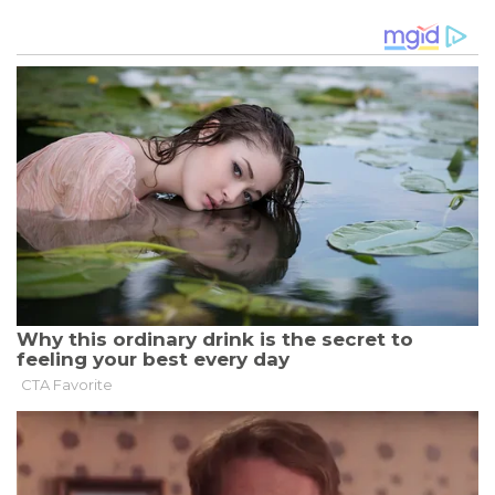
VORSTOSS V
ON M
ERZ U
ND D
OBRINDT