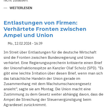
nicht zulassen.
WEITERLESEN
ÜBER
MERZ
NENNT
AFD-
REGIERUNG
Entlastungen von Firmen:
IN
Verhärtete Fronten zwischen
THÜRINGEN
"SCHANDE
Ampel und Union
FÜR
DEUTSCHLAND"
Mo., 12.02.2024 - 16:39
Im Streit über Entlastungen für die deutsche Wirtschaft
sind die Fronten zwischen Bundesregierung und Union
verhärtet. Eine Regierungssprecherin kritisierte einen Brief
der Unionsfraktionsspitze an Kanzler Olaf Scholz (SPD). "Es
gibt eine leichte Irritation über diesen Brief, wenn man sich
das tatsächliche Handeln der Union gerade im
Zusammenhang mit dem Wachstumschancengesetz
ansieht", sagte sie am Montag. Die Union macht eine
Zustimmung zu dem Gesetz weiter abhängig davon, dass die
Ampel die Streichung der Steuervergünstigung beim
Agrardiesel zurücknimmt.