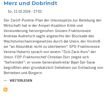
Merz und Dobrindt
DIE
HAMAS
So., 11.02.2024 - 17:02
Der Zwölf-Punkte-Plan der Unionsspitze zur Belebung der
Wirtschaft hat in der Ampel-Koalition Kritik und
Verwunderung hervorgerufen. Grünen-Fraktionsvize
Andreas Audretsch sagte angesichts der Blockade des
Wachstumschancengesetzes durch die Union, der Vorstoß
sei "an Absurdität nicht zu überbieten". SPD-Fraktionsvize
Verena Hubertz sprach von einem "Zick-Zack-Kurs" der
Union. FDP-Fraktionschef Christian Dürr zeigte sich
"befremdet"; er sowie Generalsekretär Bijan Djir-Sarai
begrüßten aber grundsätzlich Initiativen zur Entlastung von
Betrieben und Bürgern.
WEITERLESEN
ÜBER
KRITIK
UND
VERWUNDERUNG
IN
AMPEL-
KOALITION
NACH