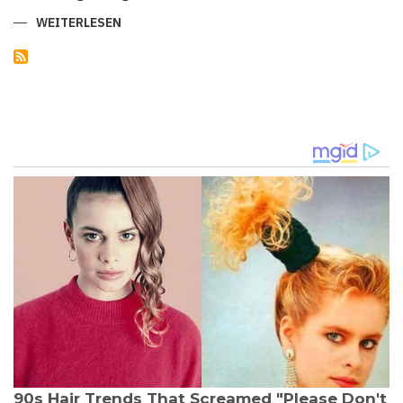
WEITERLESEN
ÜBER
BUNDESPRÄSIDENT
STEINMEIER
FORDERTE
MEHR
RESPEKT
FÜR
DAS
HANDWERK
EIN