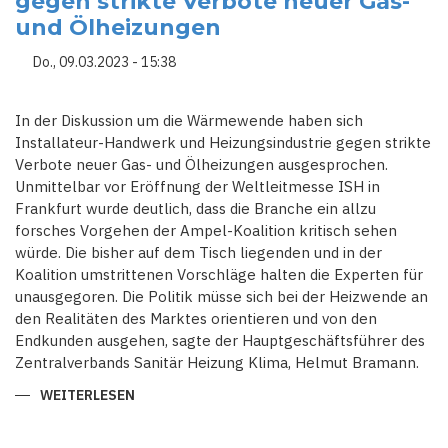
gegen strikte Verbote neuer Gas-
W
und Ölheizungen
ILL W
ERTSCHÄTZUNG U
ND L
Do., 09.03.2023 - 15:38
OB
In der Diskussion um die Wärmewende haben sich
Installateur-Handwerk und Heizungsindustrie gegen strikte
Verbote neuer Gas- und Ölheizungen ausgesprochen.
Unmittelbar vor Eröffnung der Weltleitmesse ISH in
Frankfurt wurde deutlich, dass die Branche ein allzu
forsches Vorgehen der Ampel-Koalition kritisch sehen
würde. Die bisher auf dem Tisch liegenden und in der
Koalition umstrittenen Vorschläge halten die Experten für
unausgegoren. Die Politik müsse sich bei der Heizwende an
den Realitäten des Marktes orientieren und von den
Endkunden ausgehen, sagte der Hauptgeschäftsführer des
Zentralverbands Sanitär Heizung Klima, Helmut Bramann.
WEITERLESEN
ÜBER
HANDWERK
UND
HEIZUNGSINDUSTRIE