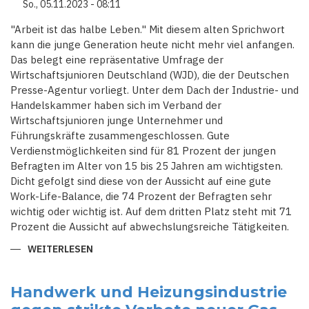
So., 05.11.2023 - 08:11
"Arbeit ist das halbe Leben." Mit diesem alten Sprichwort
kann die junge Generation heute nicht mehr viel anfangen.
Das belegt eine repräsentative Umfrage der
Wirtschaftsjunioren Deutschland (WJD), die der Deutschen
Presse-Agentur vorliegt. Unter dem Dach der Industrie- und
Handelskammer haben sich im Verband der
Wirtschaftsjunioren junge Unternehmer und
Führungskräfte zusammengeschlossen. Gute
Verdienstmöglichkeiten sind für 81 Prozent der jungen
Befragten im Alter von 15 bis 25 Jahren am wichtigsten.
Dicht gefolgt sind diese von der Aussicht auf eine gute
Work-Life-Balance, die 74 Prozent der Befragten sehr
wichtig oder wichtig ist. Auf dem dritten Platz steht mit 71
Prozent die Aussicht auf abwechslungsreiche Tätigkeiten.
WEITERLESEN
ÜBER
WEISSER K
RAGEN S
TATT B
LAUMANN -
Handwerk und Heizungsindustrie
G
ENERATION Z