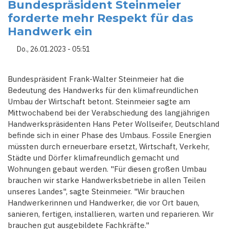
GEGEN
Bundespräsident Steinmeier
STRIKTE
forderte mehr Respekt für das
VERBOTE
NEUER
Handwerk ein
GAS-
UND
ÖLHEIZUNGEN
Do., 26.01.2023 - 05:51
Bundespräsident Frank-Walter Steinmeier hat die
Bedeutung des Handwerks für den klimafreundlichen
Umbau der Wirtschaft betont. Steinmeier sagte am
Mittwochabend bei der Verabschiedung des langjährigen
Handwerkspräsidenten Hans Peter Wollseifer, Deutschland
befinde sich in einer Phase des Umbaus. Fossile Energien
müssten durch erneuerbare ersetzt, Wirtschaft, Verkehr,
Städte und Dörfer klimafreundlich gemacht und
Wohnungen gebaut werden. "Für diesen großen Umbau
brauchen wir starke Handwerksbetriebe in allen Teilen
unseres Landes", sagte Steinmeier. "Wir brauchen
Handwerkerinnen und Handwerker, die vor Ort bauen,
sanieren, fertigen, installieren, warten und reparieren. Wir
brauchen gut ausgebildete Fachkräfte."