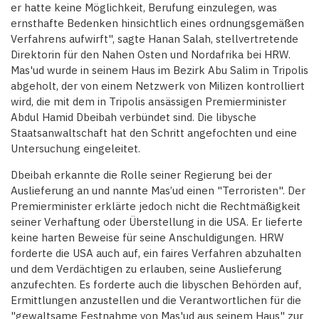
er hatte keine Möglichkeit, Berufung einzulegen, was
ernsthafte Bedenken hinsichtlich eines ordnungsgemäßen
Verfahrens aufwirft", sagte Hanan Salah, stellvertretende
Direktorin für den Nahen Osten und Nordafrika bei HRW.
Mas'ud wurde in seinem Haus im Bezirk Abu Salim in Tripolis
abgeholt, der von einem Netzwerk von Milizen kontrolliert
wird, die mit dem in Tripolis ansässigen Premierminister
Abdul Hamid Dbeibah verbündet sind. Die libysche
Staatsanwaltschaft hat den Schritt angefochten und eine
Untersuchung eingeleitet.
Dbeibah erkannte die Rolle seiner Regierung bei der
Auslieferung an und nannte Mas’ud einen "Terroristen". Der
Premierminister erklärte jedoch nicht die Rechtmäßigkeit
seiner Verhaftung oder Überstellung in die USA. Er lieferte
keine harten Beweise für seine Anschuldigungen. HRW
forderte die USA auch auf, ein faires Verfahren abzuhalten
und dem Verdächtigen zu erlauben, seine Auslieferung
anzufechten. Es forderte auch die libyschen Behörden auf,
Ermittlungen anzustellen und die Verantwortlichen für die
"gewaltsame Festnahme von Mas'ud aus seinem Haus" zur