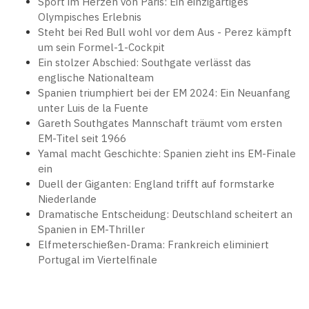
Sport im Herzen von Paris: Ein einzigartiges
Olympisches Erlebnis
Steht bei Red Bull wohl vor dem Aus - Perez kämpft
um sein Formel-1-Cockpit
Ein stolzer Abschied: Southgate verlässt das
englische Nationalteam
Spanien triumphiert bei der EM 2024: Ein Neuanfang
unter Luis de la Fuente
Gareth Southgates Mannschaft träumt vom ersten
EM-Titel seit 1966
Yamal macht Geschichte: Spanien zieht ins EM-Finale
ein
Duell der Giganten: England trifft auf formstarke
Niederlande
Dramatische Entscheidung: Deutschland scheitert an
Spanien in EM-Thriller
Elfmeterschießen-Drama: Frankreich eliminiert
Portugal im Viertelfinale