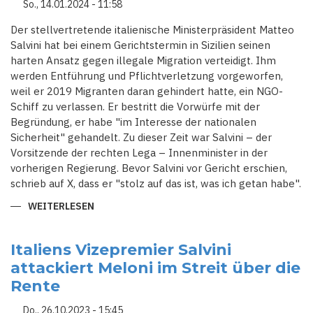
So., 14.01.2024 - 11:58
Der stellvertretende italienische Ministerpräsident Matteo
Salvini hat bei einem Gerichtstermin in Sizilien seinen
harten Ansatz gegen illegale Migration verteidigt. Ihm
werden Entführung und Pflichtverletzung vorgeworfen,
weil er 2019 Migranten daran gehindert hatte, ein NGO-
Schiff zu verlassen. Er bestritt die Vorwürfe mit der
Begründung, er habe "im Interesse der nationalen
Sicherheit" gehandelt. Zu dieser Zeit war Salvini – der
Vorsitzende der rechten Lega – Innenminister in der
vorherigen Regierung. Bevor Salvini vor Gericht erschien,
schrieb auf X, dass er "stolz auf das ist, was ich getan habe".
WEITERLESEN
ÜBER
SALVINI
DROHEN
15
JAHRE
Italiens Vizepremier Salvini
GEFÄNGNIS
attackiert Meloni im Streit über die
-
STELLVERTRETENDE
Rente
ITALIENISCHE
MINISTERPRÄSIDENT
VOR
Do., 26.10.2023 - 15:45