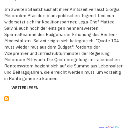
GERICHT
Im zweiten Staatshaushalt ihrer Amtszeit verlässt Giorgia
Meloni den Pfad der finanzpolitischen Tugend. Und nun
widersetzt sich ihr Koalitionspartner, Lega-Chef Matteo
Salvini, auch noch der einzigen nennenswerten
Sparmaßnahme des Budgets: der Erhöhung des Renten-
Mindestalters. Salvini zeigte sich kategorisch: "Quote 104
muss wieder raus aus dem Budget", forderte der
Vizepremier und Infrastrukturminister der Regierung
Meloni am Mittwoch. Die Quotenregelung im italienischen
Rentensystem bezieht sich auf die Summe aus Lebensalter
und Beitragsjahren, die erreicht werden muss, um vorzeitig
in Rente gehen zu können.
WEITERLESEN
ÜBER
ITALIENS
VIZEPREMIER
SALVINI
ATTACKIERT
MELONI
IM
STREIT
ÜBER
DIE
RENTE