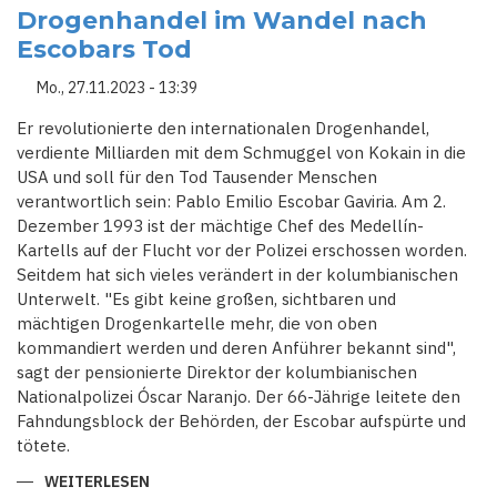
STIMMENAUSZÄHLUNG
Drogenhandel im Wandel nach
DIE
ABSOLUTE
Escobars Tod
MEHRHEIT
IM
KONGRESS
Mo., 27.11.2023 - 13:39
Er revolutionierte den internationalen Drogenhandel,
verdiente Milliarden mit dem Schmuggel von Kokain in die
USA und soll für den Tod Tausender Menschen
verantwortlich sein: Pablo Emilio Escobar Gaviria. Am 2.
Dezember 1993 ist der mächtige Chef des Medellín-
Kartells auf der Flucht vor der Polizei erschossen worden.
Seitdem hat sich vieles verändert in der kolumbianischen
Unterwelt. "Es gibt keine großen, sichtbaren und
mächtigen Drogenkartelle mehr, die von oben
kommandiert werden und deren Anführer bekannt sind",
sagt der pensionierte Direktor der kolumbianischen
Nationalpolizei Óscar Naranjo. Der 66-Jährige leitete den
Fahndungsblock der Behörden, der Escobar aufspürte und
tötete.
WEITERLESEN
ÜBER