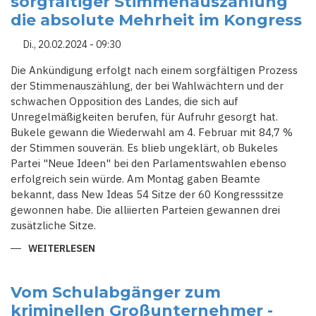
sorgfältiger Stimmenauszählung
die absolute Mehrheit im Kongress
Di., 20.02.2024 - 09:30
Die Ankündigung erfolgt nach einem sorgfältigen Prozess
der Stimmenauszählung, der bei Wahlwächtern und der
schwachen Opposition des Landes, die sich auf
Unregelmäßigkeiten berufen, für Aufruhr gesorgt hat.
Bukele gewann die Wiederwahl am 4. Februar mit 84,7 %
der Stimmen souverän. Es blieb ungeklärt, ob Bukeles
Partei "Neue Ideen" bei den Parlamentswahlen ebenso
erfolgreich sein würde. Am Montag gaben Beamte
bekannt, dass New Ideas 54 Sitze der 60 Kongresssitze
gewonnen habe. Die alliierten Parteien gewannen drei
zusätzliche Sitze.
WEITERLESEN
ÜBER
EL
SALVADOR:
BUKELE
GEWINNT
Vom Schulabgänger zum
NACH
kriminellen Großunternehmer -
SORGFÄLTIGER