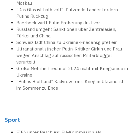
Moskau
"Das Glas ist halb voll": Dutzende Länder fordern
Putins Rückzug
Baerbock wirft Putin Eroberungslust vor
Russland umgeht Sanktionen über Zentralasien,
Türkei und China
Schweiz lädt China zu Ukraine-Friedensgipfel ein
Ultranationalistischer Putin-Kritiker Girkin und Frau
wegen Anschlag auf russischen Militärblogger
verurteilt
Große Mehrheit rechnet 2024 nicht mit Kriegsende in
Ukraine
"Putins Bluthund" Kadyrow tönt: Krieg in Ukraine ist
im Sommer zu Ende
Sport
FIFA unter Beschuss: EU-Kommission als