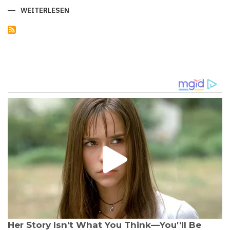
WEITERLESEN
ÜBER
"WETTLAUF
GEGEN
DIE
ZEIT"
-
PABLO
ESCOBARS
NILPFERDE
ENTWICKELN
SICH
ZU
EINER
ECHTEN
PLAGE