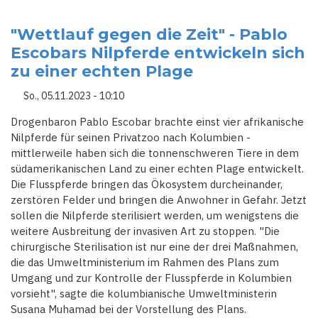
VOM
SCHULABGÄNGER
ZUM
KRIMINELLEN
"Wettlauf gegen die Zeit" - Pablo
GROSSUNTERNEHMER -
Escobars Nilpferde entwickeln sich
D
ROGENHANDEL I
zu einer echten Plage
M W
ANDEL N
ACH E
So., 05.11.2023 - 10:10
SCOBARS T
OD
Drogenbaron Pablo Escobar brachte einst vier afrikanische
Nilpferde für seinen Privatzoo nach Kolumbien -
mittlerweile haben sich die tonnenschweren Tiere in dem
südamerikanischen Land zu einer echten Plage entwickelt.
Die Flusspferde bringen das Ökosystem durcheinander,
zerstören Felder und bringen die Anwohner in Gefahr. Jetzt
sollen die Nilpferde sterilisiert werden, um wenigstens die
weitere Ausbreitung der invasiven Art zu stoppen. "Die
chirurgische Sterilisation ist nur eine der drei Maßnahmen,
die das Umweltministerium im Rahmen des Plans zum
Umgang und zur Kontrolle der Flusspferde in Kolumbien
vorsieht", sagte die kolumbianische Umweltministerin
Susana Muhamad bei der Vorstellung des Plans.