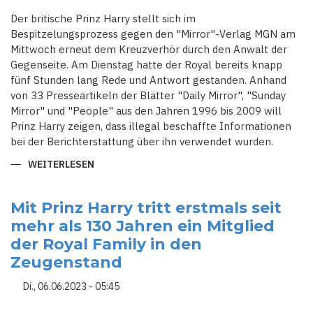
IST
Der britische Prinz Harry stellt sich im
Bespitzelungsprozess gegen den "Mirror"-Verlag MGN am
Mittwoch erneut dem Kreuzverhör durch den Anwalt der
Gegenseite. Am Dienstag hatte der Royal bereits knapp
fünf Stunden lang Rede und Antwort gestanden. Anhand
von 33 Presseartikeln der Blätter "Daily Mirror", "Sunday
Mirror" und "People" aus den Jahren 1996 bis 2009 will
Prinz Harry zeigen, dass illegal beschaffte Informationen
bei der Berichterstattung über ihn verwendet wurden.
WEITERLESEN
ÜBER
PRINZ
HARRY
STELLT
SICH
Mit Prinz Harry tritt erstmals seit
IM
mehr als 130 Jahren ein Mitglied
BESPITZELUNGSPROZESS
ERNEUT
der Royal Family in den
DEM
KREUZVERHÖR
Zeugenstand
DES
ANWALTS
DER
Di., 06.06.2023 - 05:45
GEGENSEITE