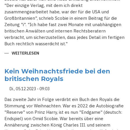
"Der einzige Verlag, mit dem ich direkt
zusammengearbeitet habe, war der für die USA und
Großbritannien", schrieb Scobie in einem Beitrag für die
Zeitung "i". "Ich habe fast zwei Monate mit unabhängigen
britischen Anwälten und internen Rechtsberatern
verbracht, um sicherzustellen, dass jedes Detail im fertigen
Buch rechtlich wasserdicht ist."
WEITERLESEN
ÜBER
DAS
RÄTSEL
UM
DAS
Kein Weihnachtsfriede bei den
ROYAL-
britischen Royals
BUCH
"ENDGAME":
BRITISCHER
Di., 05.12.2023 - 09:03
AUTOR
ENTHÜLLT
DIE
Das zweite Jahr in Folge verdirbt ein Buch den Royals die
GANZE
Stimmung vor Weihnachten. War es 2022 die Autobiografie
WAHRHEIT
"Reserve" von Prinz Harry, ist es nun "Endgame" (deutsch:
Endspiel) von Omid Scobie. War bereits über eine
Annäherung zwischen König Charles III. und seinem