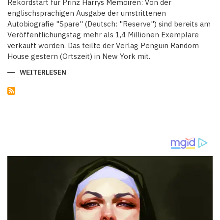
Rekordstart für Prinz Harrys Memoiren: Von der
englischsprachigen Ausgabe der umstrittenen
Autobiografie "Spare" (Deutsch: "Reserve") sind bereits am
Veröffentlichungstag mehr als 1,4 Millionen Exemplare
verkauft worden. Das teilte der Verlag Penguin Random
House gestern (Ortszeit) in New York mit.
WEITERLESEN
ÜBER
SPARE:
PRINZ
HARRYS
MEMOIREN
MEHR
ALS
1,4
MILLIONEN
EXEMPLARE
VERKAUFT