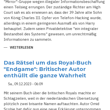
"Mirror"-Gruppe wegen illegaler Informationsbeschaffung
einen Teilsieg errungen. Der zuständige Richter am High
Court sah es als erwiesen an, dass der 39 Jahre alte Sohn
von König Charles III. Opfer von Telefon-Hacking wurde,
allerdings in einem geringeren Ausmaß als von Harry
behauptet. Zudem seien Privatdetektive "ein integraler
Bestandteil des Systems" gewesen, um unrechtmäßig
Informationen zu sammeln.
WEITERLESEN
ÜBER
PRINZ
HARRY
ERRINGT
TEILSIEG
Das Rätsel um das Royal-Buch
IN
"Endgame": Britischer Autor
BESPITZELUNGSKLAGE
GEGEN
enthüllt die ganze Wahrheit
"MIRROR"-
VERLAG
Sa., 09.12.2023 - 06:09
Mit seinem Buch über die britischen Royals machte er
Schlagzeilen, weil in der niederländischen Übersetzung
plötzlich zwei brisante Namen auftauchten. Autor Omid
Scobie hat dafür nun eine neue Erklärung unternommen.