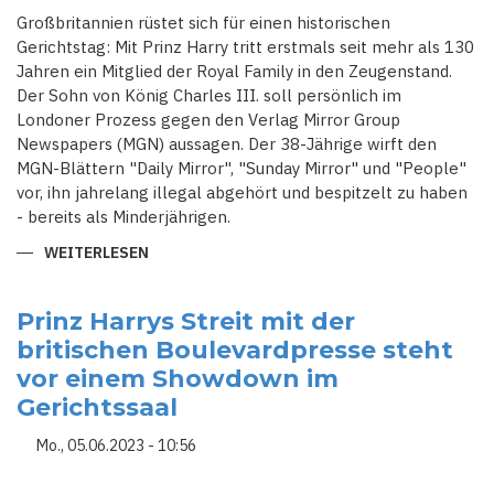
Großbritannien rüstet sich für einen historischen
Gerichtstag: Mit Prinz Harry tritt erstmals seit mehr als 130
Jahren ein Mitglied der Royal Family in den Zeugenstand.
Der Sohn von König Charles III. soll persönlich im
Londoner Prozess gegen den Verlag Mirror Group
Newspapers (MGN) aussagen. Der 38-Jährige wirft den
MGN-Blättern "Daily Mirror", "Sunday Mirror" und "People"
vor, ihn jahrelang illegal abgehört und bespitzelt zu haben
- bereits als Minderjährigen.
WEITERLESEN
ÜBER
MIT
PRINZ
HARRY
TRITT
Prinz Harrys Streit mit der
ERSTMALS
britischen Boulevardpresse steht
SEIT
MEHR
vor einem Showdown im
ALS
130
Gerichtssaal
JAHREN
EIN
MITGLIED
Mo., 05.06.2023 - 10:56
DER
ROYAL
FAMILY