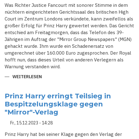
Was Richter Justice Fancourt mit sonorer Stimme in dem
nüchtern eingerichteten Gerichtssaal des britischen High
Court im Zentrum Londons verkündete, kann zweifellos als
großer Erfolg für Prinz Harry gewertet werden. Das Gericht
entschied am Freitagmorgen, dass das Telefon des 39-
Jährigen im Auftrag der "Mirror Group Newspapers" (MGN)
gehackt wurde. Ihm wurde ein Schadenersatz von
umgerechnet über 160.000 Euro zugesprochen. Der Royal
hofft nun, dass dieses Urteil von anderen Verlegern als
Warnung verstanden wird.
WEITERLESEN
ÜBER
HARRYS
KREUZZUG
GEGEN
DIE
Prinz Harry erringt Teilsieg in
PAPARAZZI:
Bespitzelungsklage gegen
DER
DRUCK
"Mirror"-Verlag
WÄCHST
Fr., 15.12.2023 - 14:28
Prinz Harry hat bei seiner Klage gegen den Verlag der