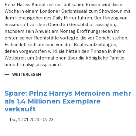
IN
Prinz Harrys Kampf mit der britischen Presse wird diese
DEN
ZEUGENSTAND
Woche in einem Londoner Gerichtssaal zum Showdown mit
dem Herausgeber des Daily Mirror führen. Der Herzog von
Sussex soll vor dem Obersten Gerichtshof aussagen,
nachdem sein Anwalt am Montag Eröffnungsreden im
ersten seiner Rechtsfälle vorlegte, die vor Gericht stehen.
Es handelt sich um eine von drei Boulevardzeitungen,
denen vorgeworfen wird, sie hätten den Prinzen in ihrem
Wettstreit um Informationen über die königliche Familie
unrechtmäßig ausspioniert.
WEITERLESEN
ÜBER
PRINZ
HARRYS
STREIT
MIT
Spare: Prinz Harrys Memoiren mehr
DER
als 1,4 Millionen Exemplare
BRITISCHEN
BOULEVARDPRESSE
verkauft
STEHT
VOR
EINEM
Do., 12.01.2023 - 09:23
SHOWDOWN
IM
GERICHTSSAAL