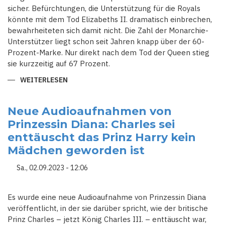
sicher. Befürchtungen, die Unterstützung für die Royals
könnte mit dem Tod Elizabeths II. dramatisch einbrechen,
bewahrheiteten sich damit nicht. Die Zahl der Monarchie-
Unterstützer liegt schon seit Jahren knapp über der 60-
Prozent-Marke. Nur direkt nach dem Tod der Queen stieg
sie kurzzeitig auf 67 Prozent.
WEITERLESEN
ÜBER
MEHRHEIT
DER
BRITEN
WILL
Neue Audioaufnahmen von
DIE
Prinzessin Diana: Charles sei
STAATSFORM
DER
enttäuscht das Prinz Harry kein
MONARCHIE
BEIBEHALTEN
Mädchen geworden ist
Sa., 02.09.2023 - 12:06
Es wurde eine neue Audioaufnahme von Prinzessin Diana
veröffentlicht, in der sie darüber spricht, wie der britische
Prinz Charles – jetzt König Charles III. – enttäuscht war,