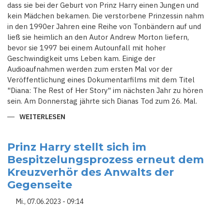
dass sie bei der Geburt von Prinz Harry einen Jungen und
kein Mädchen bekamen. Die verstorbene Prinzessin nahm
in den 1990er Jahren eine Reihe von Tonbändern auf und
ließ sie heimlich an den Autor Andrew Morton liefern,
bevor sie 1997 bei einem Autounfall mit hoher
Geschwindigkeit ums Leben kam. Einige der
Audioaufnahmen werden zum ersten Mal vor der
Veröffentlichung eines Dokumentarfilms mit dem Titel
"Diana: The Rest of Her Story" im nächsten Jahr zu hören
sein. Am Donnerstag jährte sich Dianas Tod zum 26. Mal.
WEITERLESEN
ÜBER
NEUE
AUDIOAUFNAHMEN
VON
PRINZESSIN
Prinz Harry stellt sich im
DIANA:
Bespitzelungsprozess erneut dem
CHARLES
SEI
Kreuzverhör des Anwalts der
ENTTÄUSCHT
DAS
Gegenseite
PRINZ
HARRY
KEIN
Mi., 07.06.2023 - 09:14
MÄDCHEN
GEWORDEN