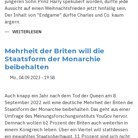
jüngeren Sohn Prinz Harry spekuliert worden, dürfte jede
Aussicht auf einen Weihnachtsfrieden jetzt hinfällig sein.
Der Inhalt von "Endgame" dürfte Charles und Co. kaum
ärgern.
WEITERLESEN
ÜBER
KEIN
WEIHNACHTSFRIEDE
BEI
DEN
Mehrheit der Briten will die
BRITISCHEN
Staatsform der Monarchie
ROYALS
beibehalten
Mo., 04.09.2023 - 19:58
Auch knapp ein Jahr nach dem Tod der Queen am 8.
September 2022 will eine deutliche Mehrheit der Briten die
Staatsform der Monarchie beibehalten. Das geht aus einer
Umfrage des Meinungsforschungsinstituts YouGov hervor.
Demnach wollen 62 Prozent der Briten auch weiterhin in
einem Königreich leben. Über ein Viertel will stattdessen
ein gewähltes Staatsoberhaupt. 11 Prozent sind sich nicht