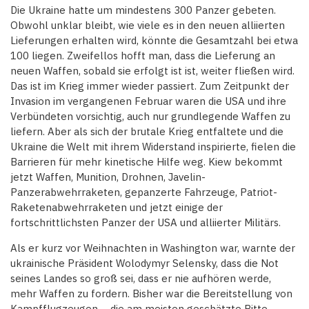
Die Ukraine hatte um mindestens 300 Panzer gebeten.
Obwohl unklar bleibt, wie viele es in den neuen alliierten
Lieferungen erhalten wird, könnte die Gesamtzahl bei etwa
100 liegen. Zweifellos hofft man, dass die Lieferung an
neuen Waffen, sobald sie erfolgt ist ist, weiter fließen wird.
Das ist im Krieg immer wieder passiert. Zum Zeitpunkt der
Invasion im vergangenen Februar waren die USA und ihre
Verbündeten vorsichtig, auch nur grundlegende Waffen zu
liefern. Aber als sich der brutale Krieg entfaltete und die
Ukraine die Welt mit ihrem Widerstand inspirierte, fielen die
Barrieren für mehr kinetische Hilfe weg. Kiew bekommt
jetzt Waffen, Munition, Drohnen, Javelin-
Panzerabwehrraketen, gepanzerte Fahrzeuge, Patriot-
Raketenabwehrraketen und jetzt einige der
fortschrittlichsten Panzer der USA und alliierter Militärs.
Als er kurz vor Weihnachten in Washington war, warnte der
ukrainische Präsident Wolodymyr Selensky, dass die Not
seines Landes so groß sei, dass er nie aufhören werde,
mehr Waffen zu fordern. Bisher war die Bereitstellung von
Kampfflugzeugen – die am meisten geschätzte Bitte