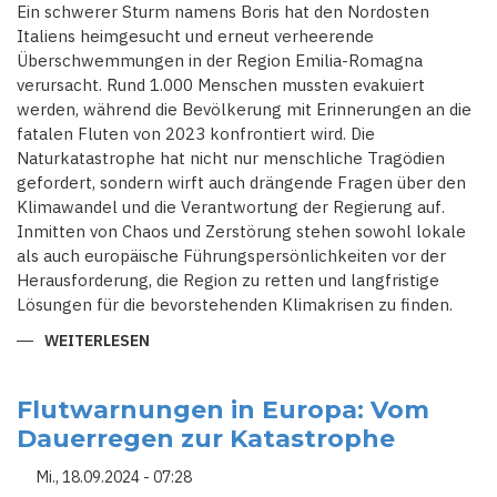
STELLT
Ein schwerer Sturm namens Boris hat den Nordosten
Italiens heimgesucht und erneut verheerende
Überschwemmungen in der Region Emilia-Romagna
verursacht. Rund 1.000 Menschen mussten evakuiert
werden, während die Bevölkerung mit Erinnerungen an die
fatalen Fluten von 2023 konfrontiert wird. Die
Naturkatastrophe hat nicht nur menschliche Tragödien
gefordert, sondern wirft auch drängende Fragen über den
Klimawandel und die Verantwortung der Regierung auf.
Inmitten von Chaos und Zerstörung stehen sowohl lokale
als auch europäische Führungspersönlichkeiten vor der
Herausforderung, die Region zu retten und langfristige
Lösungen für die bevorstehenden Klimakrisen zu finden.
WEITERLESEN
ÜBER
KATASTROPHE
IN
EMILIA-
ROMAGNA:
Flutwarnungen in Europa: Vom
WIEDERHOLTE
Dauerregen zur Katastrophe
ÜBERSCHWEMMUNGEN
SETZEN
ITALIEN
Mi., 18.09.2024 - 07:28
UNTER
DRUCK