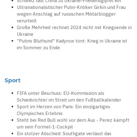
Schweiz lädt China zu Ukraine-Friedensgipfel ein
Ultranationalistischer Putin-Kritiker Girkin und Frau
wegen Anschlag auf russischen Militärblogger
verurteilt
Große Mehrheit rechnet 2024 nicht mit Kriegsende in
Ukraine
"Putins Bluthund" Kadyrow tönt: Krieg in Ukraine ist
im Sommer zu Ende
Sport
FIFA unter Beschuss: EU-Kommission als
Schiedsrichter im Streit um den Fußballkalender
Sport im Herzen von Paris: Ein einzigartiges
Olympisches Erlebnis
Steht bei Red Bull wohl vor dem Aus - Perez kämpft
um sein Formel-1-Cockpit
Ein stolzer Abschied: Southgate verlässt das