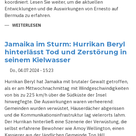
koordiniert. Lesen Sie weiter, um die aktuellen
Entwicklungen und die Auswirkungen von Ernesto auf
Bermuda zu erfahren.
WEITERLESEN
ÜBER
ERNESTO
VERURSACHT
CHAOS
AUF
Jamaika im Sturm: Hurrikan Beryl
BERMUDA:
hinterlässt Tod und Zerstörung in
KATASTROPHALE
ÜBERSCHWEMMUNGEN
seinem Kielwasser
UND
STROMAUSFÄLLE
Do., 04.07.2024 - 15:23
Hurrikan Beryl hat Jamaika mit brutaler Gewalt getroffen,
als er am Mittwochnachmittag mit Windgeschwindigkeiten
von bis zu 225 km/h über die Südküste der Insel
hinwegfegte. Die Auswirkungen waren verheerend:
Gemeinden wurden verwüstet, Häuserdächer abgerissen
und die Kommunikationsinfrastruktur lag vielerorts lahm.
Der Hurrikan hinterließ eine Szenerie der Verwüstung, die
selbst erfahrene Bewohner wie Amoy Wellington, einen
Kassierer aus der ländlichen Gemeinde Top Hill,