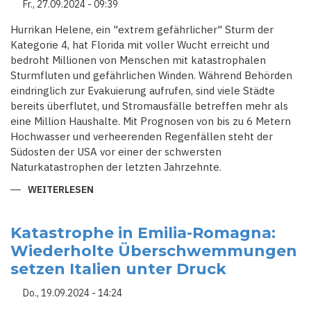
Fr., 27.09.2024 - 09:39
Hurrikan Helene, ein "extrem gefährlicher" Sturm der
Kategorie 4, hat Florida mit voller Wucht erreicht und
bedroht Millionen von Menschen mit katastrophalen
Sturmfluten und gefährlichen Winden. Während Behörden
eindringlich zur Evakuierung aufrufen, sind viele Städte
bereits überflutet, und Stromausfälle betreffen mehr als
eine Million Haushalte. Mit Prognosen von bis zu 6 Metern
Hochwasser und verheerenden Regenfällen steht der
Südosten der USA vor einer der schwersten
Naturkatastrophen der letzten Jahrzehnte.
WEITERLESEN
ÜBER
HURRIKAN
HELENE:
EIN
STURM,
Katastrophe in Emilia-Romagna:
DER
Wiederholte Überschwemmungen
DAS
LEBEN
setzen Italien unter Druck
IN
FLORIDA
AUF
Do., 19.09.2024 - 14:24
DEN
KOPF