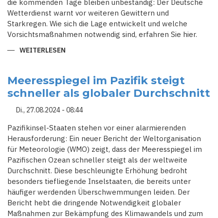
die kommenden Tage bleiben unbeständig: Der Deutsche
Wetterdienst warnt vor weiteren Gewittern und
Starkregen. Wie sich die Lage entwickelt und welche
Vorsichtsmaßnahmen notwendig sind, erfahren Sie hier.
WEITERLESEN
ÜBER
GEWITTER-
CHAOS
IN
NRW:
Meeresspiegel im Pazifik steigt
BLITZSCHLÄGE,
schneller als globaler Durchschnitt
ÜBERSCHWEMMUNGEN
UND
VOLLE
Di., 27.08.2024 - 08:44
KELLER
Pazifikinsel-Staaten stehen vor einer alarmierenden
Herausforderung: Ein neuer Bericht der Weltorganisation
für Meteorologie (WMO) zeigt, dass der Meeresspiegel im
Pazifischen Ozean schneller steigt als der weltweite
Durchschnitt. Diese beschleunigte Erhöhung bedroht
besonders tiefliegende Inselstaaten, die bereits unter
häufiger werdenden Überschwemmungen leiden. Der
Bericht hebt die dringende Notwendigkeit globaler
Maßnahmen zur Bekämpfung des Klimawandels und zum