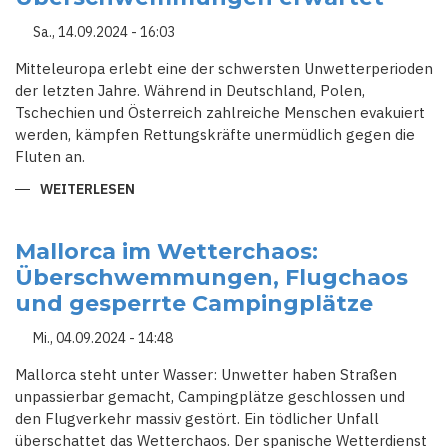
UND
ZERSTÖRTE
Sa., 14.09.2024 - 16:03
INFRASTRUKTUR
Mitteleuropa erlebt eine der schwersten Unwetterperioden
der letzten Jahre. Während in Deutschland, Polen,
Tschechien und Österreich zahlreiche Menschen evakuiert
werden, kämpfen Rettungskräfte unermüdlich gegen die
Fluten an.
WEITERLESEN
ÜBER
EUROPA
KÄMPFT
GEGEN
DIE
Mallorca im Wetterchaos:
FLUT:
Überschwemmungen, Flugchaos
ERDRUTSCHE
UND
und gesperrte Campingplätze
ÜBERSCHWEMMUNGEN
ERWARTET
Mi., 04.09.2024 - 14:48
Mallorca steht unter Wasser: Unwetter haben Straßen
unpassierbar gemacht, Campingplätze geschlossen und
den Flugverkehr massiv gestört. Ein tödlicher Unfall
überschattet das Wetterchaos. Der spanische Wetterdienst