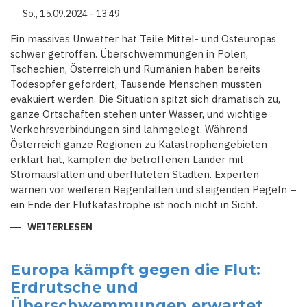
So., 15.09.2024 - 13:49
Ein massives Unwetter hat Teile Mittel- und Osteuropas
schwer getroffen. Überschwemmungen in Polen,
Tschechien, Österreich und Rumänien haben bereits
Todesopfer gefordert, Tausende Menschen mussten
evakuiert werden. Die Situation spitzt sich dramatisch zu,
ganze Ortschaften stehen unter Wasser, und wichtige
Verkehrsverbindungen sind lahmgelegt. Während
Österreich ganze Regionen zu Katastrophengebieten
erklärt hat, kämpfen die betroffenen Länder mit
Stromausfällen und überfluteten Städten. Experten
warnen vor weiteren Regenfällen und steigenden Pegeln –
ein Ende der Flutkatastrophe ist noch nicht in Sicht.
WEITERLESEN
ÜBER
NATURGEWALT
IN
MITTEL-
UND
Europa kämpft gegen die Flut:
OSTEUROPA:
Erdrutsche und
STEIGENDE
PEGEL,
Überschwemmungen erwartet
VERMISSTE