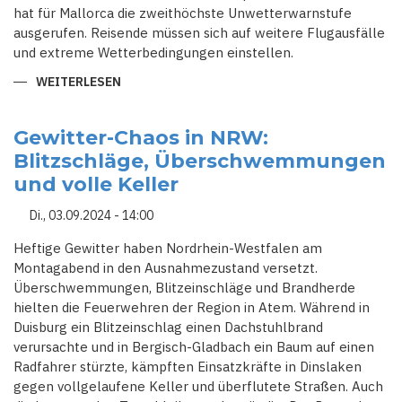
hat für Mallorca die zweithöchste Unwetterwarnstufe
ausgerufen. Reisende müssen sich auf weitere Flugausfälle
und extreme Wetterbedingungen einstellen.
WEITERLESEN
ÜBER
MALLORCA
IM
WETTERCHAOS:
ÜBERSCHWEMMUNGEN,
Gewitter-Chaos in NRW:
FLUGCHAOS
Blitzschläge, Überschwemmungen
UND
GESPERRTE
und volle Keller
CAMPINGPLÄTZE
Di., 03.09.2024 - 14:00
Heftige Gewitter haben Nordrhein-Westfalen am
Montagabend in den Ausnahmezustand versetzt.
Überschwemmungen, Blitzeinschläge und Brandherde
hielten die Feuerwehren der Region in Atem. Während in
Duisburg ein Blitzeinschlag einen Dachstuhlbrand
verursachte und in Bergisch-Gladbach ein Baum auf einen
Radfahrer stürzte, kämpften Einsatzkräfte in Dinslaken
gegen vollgelaufene Keller und überflutete Straßen. Auch