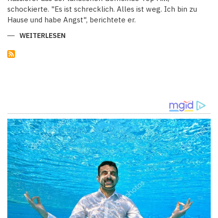
schockierte. "Es ist schrecklich. Alles ist weg. Ich bin zu
Hause und habe Angst", berichtete er.
WEITERLESEN
ÜBER
JAMAIKA
IM
STURM:
HURRIKAN
BERYL
HINTERLÄSST
TOD
UND
ZERSTÖRUNG
IN
SEINEM
KIELWASSER