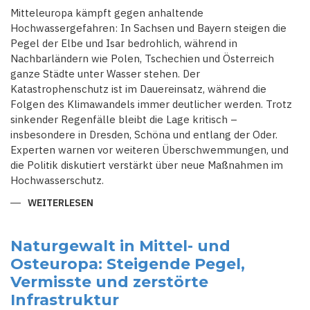
Mitteleuropa kämpft gegen anhaltende
Hochwassergefahren: In Sachsen und Bayern steigen die
Pegel der Elbe und Isar bedrohlich, während in
Nachbarländern wie Polen, Tschechien und Österreich
ganze Städte unter Wasser stehen. Der
Katastrophenschutz ist im Dauereinsatz, während die
Folgen des Klimawandels immer deutlicher werden. Trotz
sinkender Regenfälle bleibt die Lage kritisch –
insbesondere in Dresden, Schöna und entlang der Oder.
Experten warnen vor weiteren Überschwemmungen, und
die Politik diskutiert verstärkt über neue Maßnahmen im
Hochwasserschutz.
WEITERLESEN
ÜBER
FLUTWARNUNGEN
IN
EUROPA:
VOM
Naturgewalt in Mittel- und
DAUERREGEN
Osteuropa: Steigende Pegel,
ZUR
KATASTROPHE
Vermisste und zerstörte
Infrastruktur