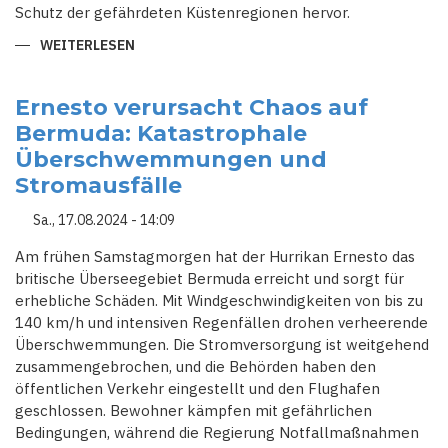
Schutz der gefährdeten Küstenregionen hervor.
WEITERLESEN
ÜBER
MEERESSPIEGEL
IM
PAZIFIK
STEIGT
Ernesto verursacht Chaos auf
SCHNELLER
Bermuda: Katastrophale
ALS
GLOBALER
Überschwemmungen und
DURCHSCHNITT
Stromausfälle
Sa., 17.08.2024 - 14:09
Am frühen Samstagmorgen hat der Hurrikan Ernesto das
britische Überseegebiet Bermuda erreicht und sorgt für
erhebliche Schäden. Mit Windgeschwindigkeiten von bis zu
140 km/h und intensiven Regenfällen drohen verheerende
Überschwemmungen. Die Stromversorgung ist weitgehend
zusammengebrochen, und die Behörden haben den
öffentlichen Verkehr eingestellt und den Flughafen
geschlossen. Bewohner kämpfen mit gefährlichen
Bedingungen, während die Regierung Notfallmaßnahmen