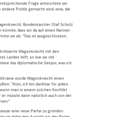
entsprechende Frage antwortete sie:
 andere Politik gemacht wird, eine, die
Wagenknecht, Bundeskanzler Olaf Scholz
n könnte, dass wir da auf einen Nenner
nte sie ab. "Das ist ausgeschlossen,
kritisierte Wagenknecht mit den
es Landes hilft, so wie sie mit
misse das diplomatische Gespür, was ich
ie Ukraine würde Wagenknecht einen
ßen: "Also, ich bin dankbar für jeden,
l, wenn man in einem solchen Konflikt
r er müsste dann natürlich auch von der
men."
nuar eine neue Partei zu gründen.
sie dabei den Austritt aus der Partei