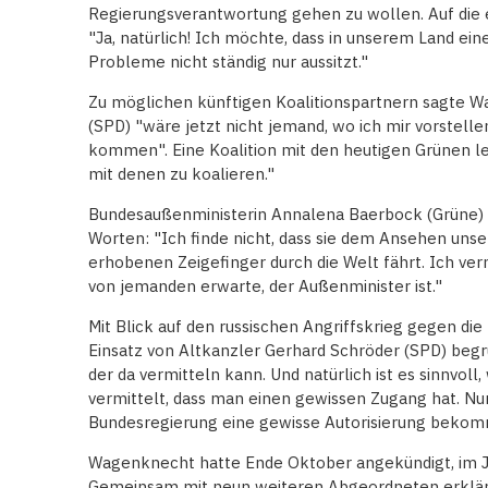
Regierungsverantwortung gehen zu wollen. Auf die 
"Ja, natürlich! Ich möchte, dass in unserem Land eine
Probleme nicht ständig nur aussitzt."
Zu möglichen künftigen Koalitionspartnern sagte 
(SPD) "wäre jetzt nicht jemand, wo ich mir vorstelle
kommen". Eine Koalition mit den heutigen Grünen leh
mit denen zu koalieren."
Bundesaußenministerin Annalena Baerbock (Grüne) 
Worten: "Ich finde nicht, dass sie dem Ansehen unser
erhobenen Zeigefinger durch die Welt fährt. Ich ver
von jemanden erwarte, der Außenminister ist."
Mit Blick auf den russischen Angriffskrieg gegen d
Einsatz von Altkanzler Gerhard Schröder (SPD) begrü
der da vermitteln kann. Und natürlich ist es sinnvol
vermittelt, dass man einen gewissen Zugang hat. Nu
Bundesregierung eine gewisse Autorisierung bekom
Wagenknecht hatte Ende Oktober angekündigt, im Ja
Gemeinsam mit neun weiteren Abgeordneten erklärte 