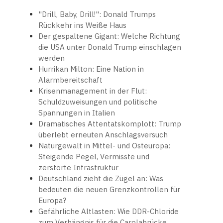
"Drill, Baby, Drill!": Donald Trumps
Rückkehr ins Weiße Haus
Der gespaltene Gigant: Welche Richtung
die USA unter Donald Trump einschlagen
werden
Hurrikan Milton: Eine Nation in
Alarmbereitschaft
Krisenmanagement in der Flut:
Schuldzuweisungen und politische
Spannungen in Italien
Dramatisches Attentatskomplott: Trump
überlebt erneuten Anschlagsversuch
Naturgewalt in Mittel- und Osteuropa:
Steigende Pegel, Vermisste und
zerstörte Infrastruktur
Deutschland zieht die Zügel an: Was
bedeuten die neuen Grenzkontrollen für
Europa?
Gefährliche Altlasten: Wie DDR-Chloride
zum Verhängnis für die Carolabrücke