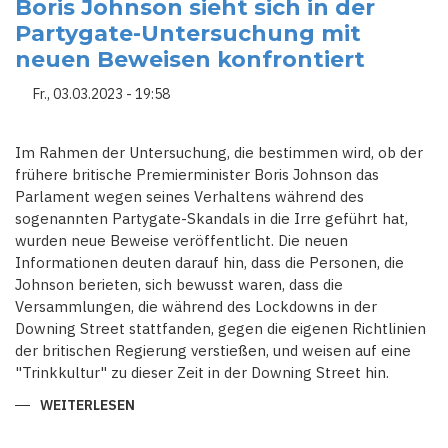
VERLIERERINNEN
Boris Johnson sieht sich in der
SIND
Partygate-Untersuchung mit
VOR
ALLEM
neuen Beweisen konfrontiert
FRAUEN
MIT
KLEINEN
Fr., 03.03.2023 - 19:58
KINDERN
Im Rahmen der Untersuchung, die bestimmen wird, ob der
frühere britische Premierminister Boris Johnson das
Parlament wegen seines Verhaltens während des
sogenannten Partygate-Skandals in die Irre geführt hat,
wurden neue Beweise veröffentlicht. Die neuen
Informationen deuten darauf hin, dass die Personen, die
Johnson berieten, sich bewusst waren, dass die
Versammlungen, die während des Lockdowns in der
Downing Street stattfanden, gegen die eigenen Richtlinien
der britischen Regierung verstießen, und weisen auf eine
"Trinkkultur" zu dieser Zeit in der Downing Street hin.
WEITERLESEN
ÜBER
BORIS
JOHNSON
SIEHT