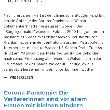
Mi., 03.05.2023 - 10:37
Nach drei Jahren Haft ist der chinesische Blogger Fang Bin,
der die Anfänge der Corona-Pandemie in Wuhan
dokumentiert hatte, freigelassen worden. Der
"Bürgerjournalist" wurde im Februar 2020 festgenommen,
nachdem er Videos mit Leichensäcken und überfüllten
Krankenhäusern in der zentralchinesischen Metropole ins
Internet gestellt hatte. Wie der US-Sender Radio Free Asia
(RFA) am Mittwoch berichtete, wollen ihn die Behörden
nach seiner Freilassung aber weder in Wuhan noch in der
Hauptstadt Peking haben, wo der 48-Jährige jeweils
vergeblich bei seinen Kindern unterkommen wollte.
WEITERLESEN
ÜBER
CHINESISCHE
BLOGGER
DER
CORONA-
Corona-Pandemie: Die
PANDEMIE
Verliererinnen sind vor allem
IN
WUHAN
Frauen mit kleinen Kindern
DOKUMENTIERTE
NACH