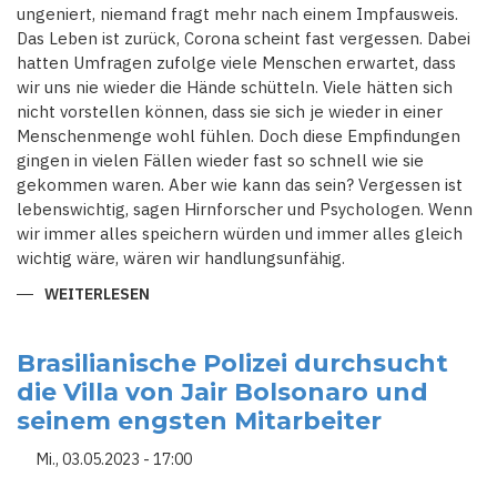
NICHT
ungeniert, niemand fragt mehr nach einem Impfausweis.
Das Leben ist zurück, Corona scheint fast vergessen. Dabei
hatten Umfragen zufolge viele Menschen erwartet, dass
wir uns nie wieder die Hände schütteln. Viele hätten sich
nicht vorstellen können, dass sie sich je wieder in einer
Menschenmenge wohl fühlen. Doch diese Empfindungen
gingen in vielen Fällen wieder fast so schnell wie sie
gekommen waren. Aber wie kann das sein? Vergessen ist
lebenswichtig, sagen Hirnforscher und Psychologen. Wenn
wir immer alles speichern würden und immer alles gleich
wichtig wäre, wären wir handlungsunfähig.
WEITERLESEN
ÜBER
"ALLES
STEHT
KOPF":
CORONA
Brasilianische Polizei durchsucht
UND
die Villa von Jair Bolsonaro und
DAS
SCHNELLE
seinem engsten Mitarbeiter
VERGESSEN
DER
PANDEMIE
Mi., 03.05.2023 - 17:00