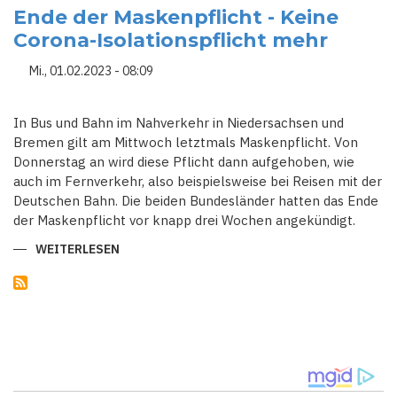
SICH
Ende der Maskenpflicht - Keine
IN
Corona-Isolationspflicht mehr
DER
PARTYGATE-
UNTERSUCHUNG
Mi., 01.02.2023 - 08:09
MIT
NEUEN
BEWEISEN
KONFRONTIERT
In Bus und Bahn im Nahverkehr in Niedersachsen und
Bremen gilt am Mittwoch letztmals Maskenpflicht. Von
Donnerstag an wird diese Pflicht dann aufgehoben, wie
auch im Fernverkehr, also beispielsweise bei Reisen mit der
Deutschen Bahn. Die beiden Bundesländer hatten das Ende
der Maskenpflicht vor knapp drei Wochen angekündigt.
WEITERLESEN
ÜBER
ENDE
DER
MASKENPFLICHT
-
KEINE
CORONA-
ISOLATIONSPFLICHT
MEHR