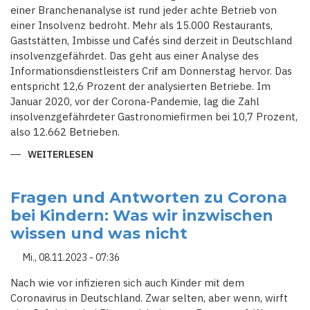
einer Branchenanalyse ist rund jeder achte Betrieb von
einer Insolvenz bedroht. Mehr als 15.000 Restaurants,
Gaststätten, Imbisse und Cafés sind derzeit in Deutschland
insolvenzgefährdet. Das geht aus einer Analyse des
Informationsdienstleisters Crif am Donnerstag hervor. Das
entspricht 12,6 Prozent der analysierten Betriebe. Im
Januar 2020, vor der Corona-Pandemie, lag die Zahl
insolvenzgefährdeter Gastronomiefirmen bei 10,7 Prozent,
also 12.662 Betrieben.
WEITERLESEN
ÜBER
NACH
CORONA-
SCHOCK
DROHT
Fragen und Antworten zu Corona
GASTRONOMIE
bei Kindern: Was wir inzwischen
EINE
PLEITEWELLE:
wissen und was nicht
MEHR
ALS
15.000
Mi., 08.11.2023 - 07:36
RESTAURANTS
INSOLVENZGEFÄHRDET
Nach wie vor infizieren sich auch Kinder mit dem
Coronavirus in Deutschland. Zwar selten, aber wenn, wirft