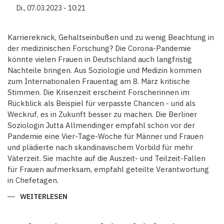
3
Di., 07.03.2023 - 10:21
JAHREN
AUS
HAFT
ENTLASSEN
Karriereknick, Gehaltseinbußen und zu wenig Beachtung in
der medizinischen Forschung? Die Corona-Pandemie
könnte vielen Frauen in Deutschland auch langfristig
Nachteile bringen. Aus Soziologie und Medizin kommen
zum Internationalen Frauentag am 8. März kritische
Stimmen. Die Krisenzeit erscheint Forscherinnen im
Rückblick als Beispiel für verpasste Chancen - und als
Weckruf, es in Zukunft besser zu machen. Die Berliner
Soziologin Jutta Allmendinger empfahl schon vor der
Pandemie eine Vier-Tage-Woche für Männer und Frauen
und plädierte nach skandinavischem Vorbild für mehr
Väterzeit. Sie machte auf die Auszeit- und Teilzeit-Fallen
für Frauen aufmerksam, empfahl geteilte Verantwortung
in Chefetagen.
WEITERLESEN
ÜBER
CORONA-
PANDEMIE:
DIE