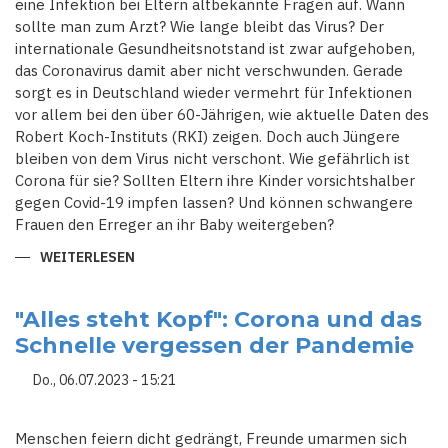
eine Infektion bei Eltern altbekannte Fragen auf. Wann
sollte man zum Arzt? Wie lange bleibt das Virus? Der
internationale Gesundheitsnotstand ist zwar aufgehoben,
das Coronavirus damit aber nicht verschwunden. Gerade
sorgt es in Deutschland wieder vermehrt für Infektionen
vor allem bei den über 60-Jährigen, wie aktuelle Daten des
Robert Koch-Instituts (RKI) zeigen. Doch auch Jüngere
bleiben von dem Virus nicht verschont. Wie gefährlich ist
Corona für sie? Sollten Eltern ihre Kinder vorsichtshalber
gegen Covid-19 impfen lassen? Und können schwangere
Frauen den Erreger an ihr Baby weitergeben?
WEITERLESEN
ÜBER
FRAGEN
UND
ANTWORTEN
ZU
"Alles steht Kopf": Corona und das
CORONA
Schnelle vergessen der Pandemie
BEI
KINDERN:
WAS
Do., 06.07.2023 - 15:21
WIR
INZWISCHEN
WISSEN
UND
Menschen feiern dicht gedrängt, Freunde umarmen sich
WAS