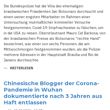
Die Bundespolizei hat die Villa des ehemaligen
brasilianischen Präsidenten Jair Bolsonaro durchsucht und
einen seiner engsten Mitarbeiter im Rahmen einer
Untersuchung mutmaßlicher krimineller Versuche
festgenommen, Covid-19-Impfnachweise zu fälschen, um
in die USA zu reisen. Oberstleutnant Mauro Cid Barbosa, von
der brasilianischen Presse als Bolsonaros "rechte Hand"
bezeichnet, war einer von sechs Personen, die am
Mittwochmorgen festgenommen wurden, als die Polizei
mehrere Adressen in der Hauptstadt Brasília und Rio de
Janeiro durchsuchte.
WEITERLESEN
ÜBER
BRASILIANISCHE
POLIZEI
DURCHSUCHT
DIE
Chinesische Blogger der Corona-
VILLA
Pandemie in Wuhan
VON
JAIR
dokumentierte nach 3 Jahren aus
BOLSONARO
UND
Haft entlassen
SEINEM
ENGSTEN
MITARBEITER