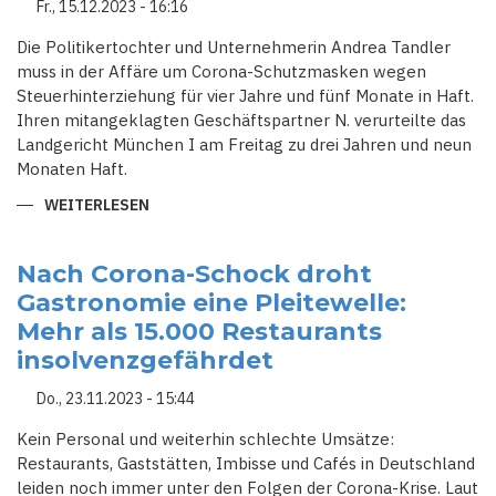
Fr., 15.12.2023 - 16:16
Die Politikertochter und Unternehmerin Andrea Tandler
muss in der Affäre um Corona-Schutzmasken wegen
Steuerhinterziehung für vier Jahre und fünf Monate in Haft.
Ihren mitangeklagten Geschäftspartner N. verurteilte das
Landgericht München I am Freitag zu drei Jahren und neun
Monaten Haft.
WEITERLESEN
ÜBER
AFFÄRE
UM
CORONA-
MASKEN:
Nach Corona-Schock droht
MEHR
Gastronomie eine Pleitewelle:
ALS
VIER
Mehr als 15.000 Restaurants
JAHRE
HAFT
insolvenzgefährdet
FÜR
POLITIKERTOCHTER
Do., 23.11.2023 - 15:44
Kein Personal und weiterhin schlechte Umsätze:
Restaurants, Gaststätten, Imbisse und Cafés in Deutschland
leiden noch immer unter den Folgen der Corona-Krise. Laut