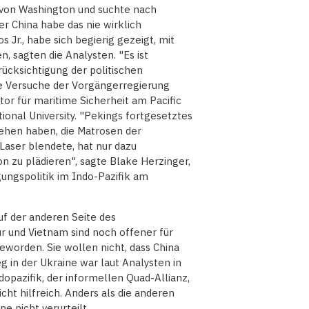
 von Washington und suchte nach
 China habe das nie wirklich
 Jr., habe sich begierig gezeigt, mit
 sagten die Analysten. "Es ist
rücksichtigung der politischen
e Versuche der Vorgängerregierung
tor für maritime Sicherheit am Pacific
onal University. "Pekings fortgesetztes
ehen haben, die Matrosen der
aser blendete, hat nur dazu
on zu plädieren", sagte Blake Herzinger,
gungspolitik im Indo-Pazifik am
uf der anderen Seite des
r und Vietnam sind noch offener für
worden. Sie wollen nicht, dass China
g in der Ukraine war laut Analysten in
opazifik, der informellen Quad-Allianz,
icht hilfreich. Anders als die anderen
ne nicht verurteilt.