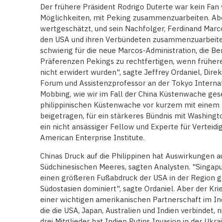
Der frühere Präsident Rodrigo Duterte war kein Fan
Möglichkeiten, mit Peking zusammenzuarbeiten. Aber
wertgeschätzt, und sein Nachfolger, Ferdinand Marcos
den USA und ihren Verbündeten zusammenzuarbeiten,
schwierig für die neue Marcos-Administration, die Be
Präferenzen Pekings zu rechtfertigen, wenn früher
nicht erwidert wurden", sagte Jeffrey Ordaniel, Direk
Forum und Assistenzprofessor an der Tokyo Internati
Mobbing, wie wir im Fall der China Küstenwache ges
philippinischen Küstenwache vor kurzem mit einem L
beigetragen, für ein stärkeres Bündnis mit Washingt
ein nicht ansässiger Fellow und Experte für Verteidi
American Enterprise Institute.
Chinas Druck auf die Philippinen hat Auswirkungen a
Südchinesischen Meeres, sagten Analysten. "Singapu
einen größeren Fußabdruck der USA in der Region ge
Südostasien dominiert", sagte Ordaniel. Aber der Krie
einer wichtigen amerikanischen Partnerschaft im Ind
die die USA, Japan, Australien und Indien verbindet, n
drei Mitglieder hat Indien Putins Invasion in der Ukrai