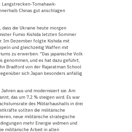
etzt Langstrecken-Tomahawk-
innerhalb Chinas gut anschlagen
t, dass die Ukraine heute morgen
inister Fumio Kishida letzten Sommer
r. Im Dezember folgte Kishida mit
peln und gleichzeitig Waffen mit
riums zu erwerben. "Das japanische Volk
tnis genommen, und es hat dazu geführt,
John Bradford von der Rajaratman School
r gegenüber sich Japan besonders anfällig
t Jahren aus und modernisiert sie. Am
nnt, das um 7,2 % steigen wird. Es war
achstumsrate des Militärhaushalts in drei
tkräfte sollten die militärische
ieren, neue militärische strategische
bedingungen mehr Energie widmen und
militärische Arbeit in allen