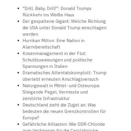
"Drill, Baby, Drill!": Donald Trumps
Rückkehr ins Weiße Haus
Der gespaltene Gigant: Welche Richtung
die USA unter Donald Trump einschlagen
werden
Hurrikan Milton: Eine Nation in
Alarmbereitschaft
Krisenmanagement in der Flut:
Schuldzuweisungen und politische
Spannungen in Italien
Dramatisches Attentatskomplott: Trump
überlebt erneuten Anschlagsversuch
Naturgewalt in Mittel- und Osteuropa:
Steigende Pegel, Vermisste und
zerstörte Infrastruktur
Deutschland zieht die Zügel an: Was
bedeuten die neuen Grenzkontrollen für
Europa?
Gefährliche Altlasten: Wie DDR-Chloride
zum Verhängnis für die Carolabrücke