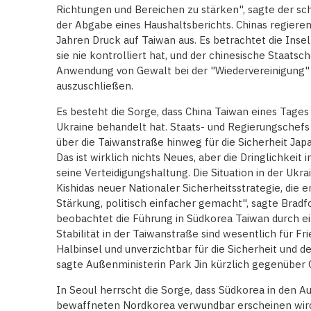
Richtungen und Bereichen zu stärken", sagte der sch
der Abgabe eines Haushaltsberichts. Chinas regiere
Jahren Druck auf Taiwan aus. Es betrachtet die Insel
sie nie kontrolliert hat, und der chinesische Staatsch
Anwendung von Gewalt bei der "Wiedervereinigung"
auszuschließen.
Es besteht die Sorge, dass China Taiwan eines Tages
Ukraine behandelt hat. Staats- und Regierungschefs 
über die Taiwanstraße hinweg für die Sicherheit Jap
Das ist wirklich nichts Neues, aber die Dringlichkeit i
seine Verteidigungshaltung. Die Situation in der Uk
Kishidas neuer Nationaler Sicherheitsstrategie, die 
Stärkung, politisch einfacher gemacht", sagte Brad
beobachtet die Führung in Südkorea Taiwan durch ein
Stabilität in der Taiwanstraße sind wesentlich für Fr
Halbinsel und unverzichtbar für die Sicherheit und
sagte Außenministerin Park Jin kürzlich gegenüber
In Seoul herrscht die Sorge, dass Südkorea in den 
bewaffneten Nordkorea verwundbar erscheinen wird,