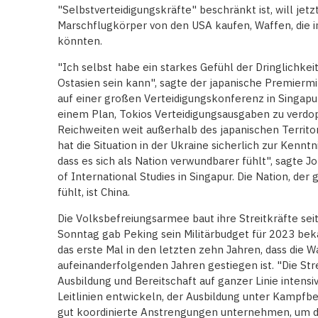
"Selbstverteidigungskräfte" beschränkt ist, will j
Marschflugkörper von den USA kaufen, Waffen, die 
könnten.
"Ich selbst habe ein starkes Gefühl der Dringlichkei
Ostasien sein kann", sagte der japanische Premierm
auf einer großen Verteidigungskonferenz in Singapu
einem Plan, Tokios Verteidigungsausgaben zu verdop
Reichweiten weit außerhalb des japanischen Territo
hat die Situation in der Ukraine sicherlich zur Kenn
dass es sich als Nation verwundbarer fühlt", sagte 
of International Studies in Singapur. Die Nation, de
fühlt, ist China.
Die Volksbefreiungsarmee baut ihre Streitkräfte sei
Sonntag gab Peking sein Militärbudget für 2023 beka
das erste Mal in den letzten zehn Jahren, dass die W
aufeinanderfolgenden Jahren gestiegen ist. "Die Strei
Ausbildung und Bereitschaft auf ganzer Linie intensiv
Leitlinien entwickeln, der Ausbildung unter Kampf
gut koordinierte Anstrengungen unternehmen, um die 