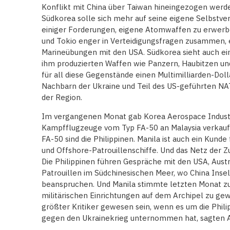
Konflikt mit China über Taiwan hineingezogen werde
Südkorea solle sich mehr auf seine eigene Selbstver
einiger Forderungen, eigene Atomwaffen zu erwerbe
und Tokio enger in Verteidigungsfragen zusammen,
Marineübungen mit den USA. Südkorea sieht auch ei
ihm produzierten Waffen wie Panzern, Haubitzen u
für all diese Gegenstände einen Multimilliarden-Dol
Nachbarn der Ukraine und Teil des US-geführten NAT
der Region.
Im vergangenen Monat gab Korea Aerospace Industri
Kampfflugzeuge vom Typ FA-50 an Malaysia verkaufen
FA-50 sind die Philippinen. Manila ist auch ein Kunde
und Offshore-Patrouillenschiffe. Und das Netz der 
Die Philippinen führen Gespräche mit den USA, Aus
Patrouillen im Südchinesischen Meer, wo China Inseln
beanspruchen. Und Manila stimmte letzten Monat zu
militärischen Einrichtungen auf dem Archipel zu ge
größter Kritiker gewesen sein, wenn es um die Phili
gegen den Ukrainekrieg unternommen hat, sagten A