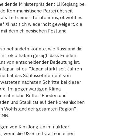
eidende Ministerpräsident Li Keqiang bei
nde Kommunistische Partei übt seit
 als Teil seines Territoriums, obwohl es
ef Xi hat sich wiederholt geweigert, die
 mit dem chinesischen Festland
 so behandeln könnte, wie Russland die
in Tokio haben gesagt, dass Frieden
ans von entscheidender Bedeutung ist.
n Japan ist es. "Japan stärkt seit Jahren
raine hat das Schlüsselelement von
erwarteten nächsten Schritte bei dieser
ford. Im gegenwärtigen Klima
e ähnliche Brille. "Frieden und
ieden und Stabilität auf der koreanischen
 den Wohlstand der gesamten Region",
 CNN.
Augen von Kim Jong Un im nuklear
 wenn die US-Streitkräfte in einen