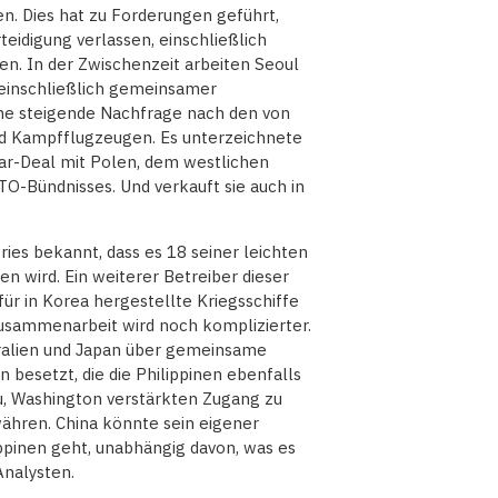
n. Dies hat zu Forderungen geführt,
teidigung verlassen, einschließlich
n. In der Zwischenzeit arbeiten Seoul
 einschließlich gemeinsamer
ne steigende Nachfrage nach den von
nd Kampfflugzeugen. Es unterzeichnete
lar-Deal mit Polen, dem westlichen
O-Bündnisses. Und verkauft sie auch in
es bekannt, dass es 18 seiner leichten
 wird. Ein weiterer Betreiber dieser
 für in Korea hergestellte Kriegsschiffe
Zusammenarbeit wird noch komplizierter.
tralien und Japan über gemeinsame
 besetzt, die die Philippinen ebenfalls
, Washington verstärkten Zugang zu
währen. China könnte sein eigener
ppinen geht, unabhängig davon, was es
nalysten.