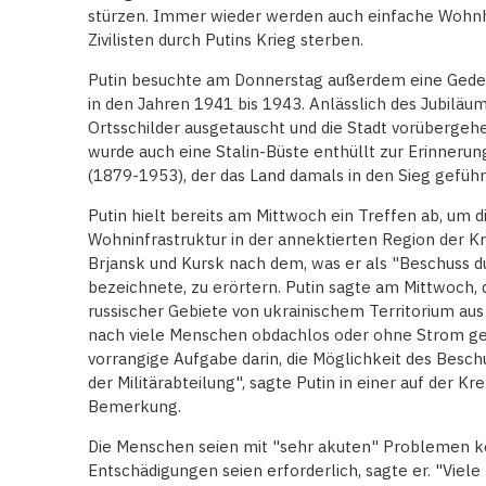
stürzen. Immer wieder werden auch einfache Wohnh
Zivilisten durch Putins Krieg sterben.
Putin besuchte am Donnerstag außerdem eine Gedenks
in den Jahren 1941 bis 1943. Anlässlich des Jubiläu
Ortsschilder ausgetauscht und die Stadt vorübergehe
wurde auch eine Stalin-Büste enthüllt zur Erinnerun
(1879-1953), der das Land damals in den Sieg geführ
Putin hielt bereits am Mittwoch ein Treffen ab, um 
Wohninfrastruktur in der annektierten Region der K
Brjansk und Kursk nach dem, was er als "Beschuss 
bezeichnete, zu erörtern. Putin sagte am Mittwoch, d
russischer Gebiete von ukrainischem Territorium au
nach viele Menschen obdachlos oder ohne Strom gem
vorrangige Aufgabe darin, die Möglichkeit des Besch
der Militärabteilung", sagte Putin in einer auf der K
Bemerkung.
Die Menschen seien mit "sehr akuten" Problemen ko
Entschädigungen seien erforderlich, sagte er. "Viel