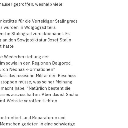
äuser getroffen, weshalb viele
tätte für die Verteidiger Stalingrads
ms wurden in Wolgograd teils
nd in Stalingrad zurückbenannt. Es
g an den Sowjetdiktatur Josef Stalin
t hatte.
die Wiederherstellung der
rim sowie in den Regionen Belgorod,
durch Neonazi-Formationen"
ass das russische Militär den Beschuss
s stoppen müsse, was seiner Meinung
acht habe. "Natürlich besteht die
usses auszuschalten. Aber das ist Sache
reml-Website veröffentlichten
nfrontiert, und Reparaturen und
e Menschen gerieten in eine schwierige