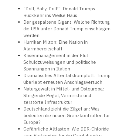
"Drill, Baby, Drill!": Donald Trumps
Rückkehr ins Weiße Haus
Der gespaltene Gigant: Welche Richtung
die USA unter Donald Trump einschlagen
werden
Hurrikan Milton: Eine Nation in
Alarmbereitschaft
Krisenmanagement in der Flut:
Schuldzuweisungen und politische
Spannungen in Italien
Dramatisches Attentatskomplott: Trump
überlebt erneuten Anschlagsversuch
Naturgewalt in Mittel- und Osteuropa:
Steigende Pegel, Vermisste und
zerstörte Infrastruktur
Deutschland zieht die Zügel an: Was
bedeuten die neuen Grenzkontrollen für
Europa?
Gefährliche Altlasten: Wie DDR-Chloride
zum Verhängnis für die Carolabrücke