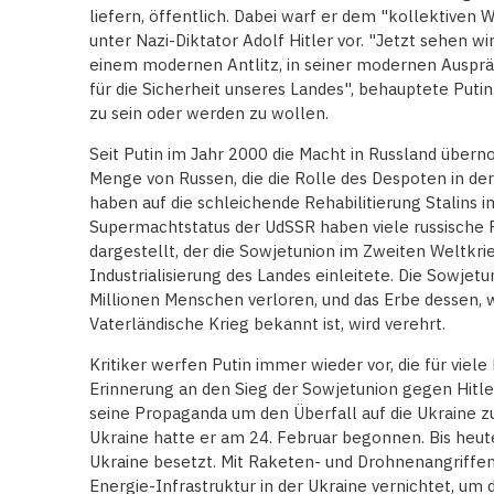
liefern, öffentlich. Dabei warf er dem "kollektiven W
unter Nazi-Diktator Adolf Hitler vor. "Jetzt sehen wi
einem modernen Antlitz, in seiner modernen Ausprä
für die Sicherheit unseres Landes", behauptete Putin
zu sein oder werden zu wollen.
Seit Putin im Jahr 2000 die Macht in Russland über
Menge von Russen, die die Rolle des Despoten in der 
haben auf die schleichende Rehabilitierung Stalins 
Supermachtstatus der UdSSR haben viele russische Po
dargestellt, der die Sowjetunion im Zweiten Weltkri
Industrialisierung des Landes einleitete. Die Sowjet
Millionen Menschen verloren, und das Erbe dessen, 
Vaterländische Krieg bekannt ist, wird verehrt.
Kritiker werfen Putin immer wieder vor, die für viel
Erinnerung an den Sieg der Sowjetunion gegen Hitle
seine Propaganda um den Überfall auf die Ukraine z
Ukraine hatte er am 24. Februar begonnen. Bis heut
Ukraine besetzt. Mit Raketen- und Drohnenangriffen
Energie-Infrastruktur in der Ukraine vernichtet, um 