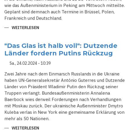
wie das Außenministerium in Peking am Mittwoch mitteilte.
Geplant sind demnach auch Termine in Brüssel, Polen,
Frankreich und Deutschland.
WEITERLESEN
ÜBER
CHINA
SCHICKT
ERNEUT
SONDERGESANDTEN
"Das Glas ist halb voll": Dutzende
NACH
Länder fordern Putins Rückzug
KIEW
UND
MOSKAU
Sa., 24.02.2024 - 10:39
Zwei Jahre nach dem Einmarsch Russlands in die Ukraine
haben UN-Generalsekretär António Guterres und Dutzende
Länder von Präsident Wladimir Putin den Rückzug seiner
Truppen verlangt. Bundesaußenministerin Annalena
Baerbock wies derweil Forderungen nach Verhandlungen
mit Moskau zurück. Der ukrainische Außenminister Dmytro
Kuleba verlas in New York eine gemeinsame Erklärung von
mehr als 50 Nationen.
WEITERLESEN
ÜBER