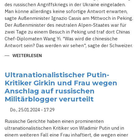
des russischen Angriffskriegs in der Ukraine eingeladen.
Man könne allerdings keine sofortige Antwort erwarten,
sagte Außenminister Ignazio Cassis am Mittwoch in Peking.
Der Außenminister des neutralen Alpen-Staates war für
zwei Tage zu einem Besuch in Peking und traf dort Chinas
Chef-Diplomaten Wang Yi. "Was wird die chinesische
Antwort sein? Das werden wir sehen", sagte der Schweizer.
WEITERLESEN
ÜBER
SCHWEIZ
LÄDT
CHINA
ZU
Ultranationalistischer Putin-
UKRAINE-
Kritiker Girkin und Frau wegen
FRIEDENSGIPFEL
EIN
Anschlag auf russischen
Militärblogger verurteilt
Do., 25.01.2024 - 17:29
Russische Gerichte haben einen prominenten
ultranationalistischen Kritiker von Wladimir Putin und in
einem weiteren Fall eine Frau inhaftiert, die wegen einer