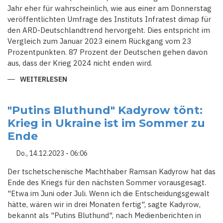
Jahr eher für wahrscheinlich, wie aus einer am Donnerstag
veröffentlichten Umfrage des Instituts Infratest dimap für
den ARD-Deutschlandtrend hervorgeht. Dies entspricht im
Vergleich zum Januar 2023 einem Rückgang vom 23
Prozentpunkten. 87 Prozent der Deutschen gehen davon
aus, dass der Krieg 2024 nicht enden wird.
WEITERLESEN
ÜBER
GROSSE M
EHRHEIT R
ECHNET 2
024 N
"Putins Bluthund" Kadyrow tönt:
ICHT M
Krieg in Ukraine ist im Sommer zu
IT K
RIEGSENDE I
Ende
N U
KRAINE
Do., 14.12.2023 - 06:06
Der tschetschenische Machthaber Ramsan Kadyrow hat das
Ende des Kriegs für den nächsten Sommer vorausgesagt.
"Etwa im Juni oder Juli. Wenn ich die Entscheidungsgewalt
hätte, wären wir in drei Monaten fertig", sagte Kadyrow,
bekannt als "Putins Bluthund", nach Medienberichten in