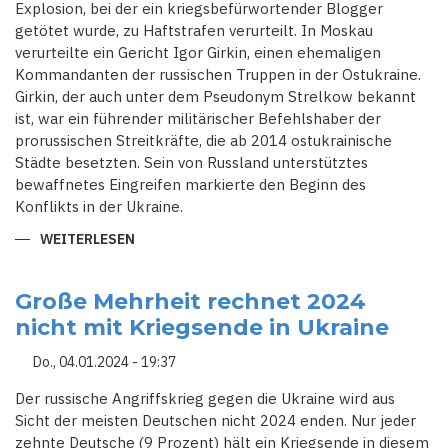
Explosion, bei der ein kriegsbefürwortender Blogger
getötet wurde, zu Haftstrafen verurteilt. In Moskau
verurteilte ein Gericht Igor Girkin, einen ehemaligen
Kommandanten der russischen Truppen in der Ostukraine.
Girkin, der auch unter dem Pseudonym Strelkow bekannt
ist, war ein führender militärischer Befehlshaber der
prorussischen Streitkräfte, die ab 2014 ostukrainische
Städte besetzten. Sein von Russland unterstütztes
bewaffnetes Eingreifen markierte den Beginn des
Konflikts in der Ukraine.
WEITERLESEN
ÜBER
ULTRANATIONALISTISCHER
PUTIN-
KRITIKER
GIRKIN
Große Mehrheit rechnet 2024
UND
nicht mit Kriegsende in Ukraine
FRAU
WEGEN
ANSCHLAG
Do., 04.01.2024 - 19:37
AUF
RUSSISCHEN
MILITÄRBLOGGER
Der russische Angriffskrieg gegen die Ukraine wird aus
VERURTEILT
Sicht der meisten Deutschen nicht 2024 enden. Nur jeder
zehnte Deutsche (9 Prozent) hält ein Kriegsende in diesem