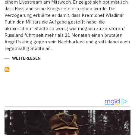
einem Livestream am Mittwoch. Er zeigte sich optimistisch,
dass Russland seine Kriegsziele erreichen werde. Die
Verzögerung erklärte er damit, dass Kremlchef Wladimir
Putin den Militärs die Aufgabe gestellt habe, die
ukrainischen "Städte so wenig wie möglich zu zerstören."
Russland führt seit mehr als 21 Monaten einen brutalen
Angriffskrieg gegen sein Nachbarland und greift dabei auch
regelmäßig Städte an.
WEITERLESEN
ÜBER
"PUTINS
BLUTHUND"
KADYROW
TÖNT:
KRIEG
IN
UKRAINE
IST
IM
SOMMER
ZU
ENDE