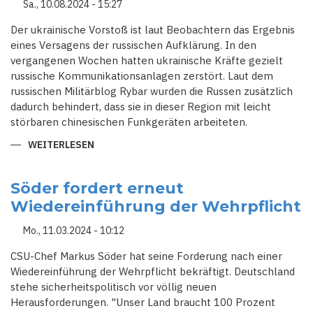
Sa., 10.08.2024 - 15:27
Der ukrainische Vorstoß ist laut Beobachtern das Ergebnis
eines Versagens der russischen Aufklärung. In den
vergangenen Wochen hatten ukrainische Kräfte gezielt
russische Kommunikationsanlagen zerstört. Laut dem
russischen Militärblog Rybar wurden die Russen zusätzlich
dadurch behindert, dass sie in dieser Region mit leicht
störbaren chinesischen Funkgeräten arbeiteten.
WEITERLESEN
ÜBER
RUSSLAND
RUFT
NACH
UKRAINISCHEM
Söder fordert erneut
VORSTOSS B
Wiedereinführung der Wehrpflicht
EI K
URSK D
EN N
Mo., 11.03.2024 - 10:12
ATIONALEN N
OTSTAND A
US
CSU-Chef Markus Söder hat seine Forderung nach einer
Wiedereinführung der Wehrpflicht bekräftigt. Deutschland
stehe sicherheitspolitisch vor völlig neuen
Herausforderungen. "Unser Land braucht 100 Prozent