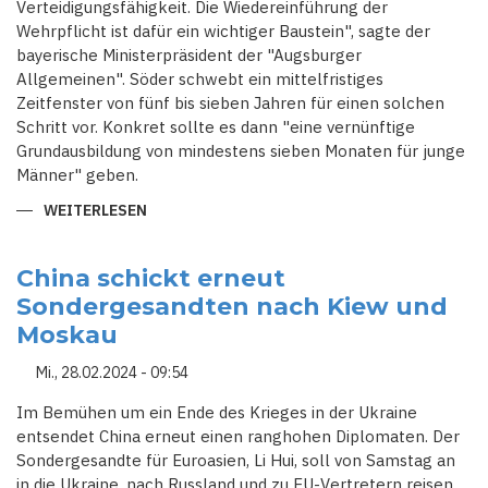
Verteidigungsfähigkeit. Die Wiedereinführung der
Wehrpflicht ist dafür ein wichtiger Baustein", sagte der
bayerische Ministerpräsident der "Augsburger
Allgemeinen". Söder schwebt ein mittelfristiges
Zeitfenster von fünf bis sieben Jahren für einen solchen
Schritt vor. Konkret sollte es dann "eine vernünftige
Grundausbildung von mindestens sieben Monaten für junge
Männer" geben.
WEITERLESEN
ÜBER
SÖDER
FORDERT
ERNEUT
WIEDEREINFÜHRUNG
China schickt erneut
DER
Sondergesandten nach Kiew und
WEHRPFLICHT
Moskau
Mi., 28.02.2024 - 09:54
Im Bemühen um ein Ende des Krieges in der Ukraine
entsendet China erneut einen ranghohen Diplomaten. Der
Sondergesandte für Euroasien, Li Hui, soll von Samstag an
in die Ukraine, nach Russland und zu EU-Vertretern reisen,