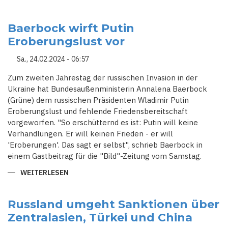
"DAS
GLAS
IST
HALB
Baerbock wirft Putin
VOLL":
Eroberungslust vor
DUTZENDE
LÄNDER
FORDERN
Sa., 24.02.2024 - 06:57
PUTINS
RÜCKZUG
Zum zweiten Jahrestag der russischen Invasion in der
Ukraine hat Bundesaußenministerin Annalena Baerbock
(Grüne) dem russischen Präsidenten Wladimir Putin
Eroberungslust und fehlende Friedensbereitschaft
vorgeworfen. "So erschütternd es ist: Putin will keine
Verhandlungen. Er will keinen Frieden - er will
'Eroberungen'. Das sagt er selbst", schrieb Baerbock in
einem Gastbeitrag für die "Bild"-Zeitung vom Samstag.
WEITERLESEN
ÜBER
BAERBOCK
WIRFT
PUTIN
EROBERUNGSLUST
Russland umgeht Sanktionen über
VOR
Zentralasien, Türkei und China