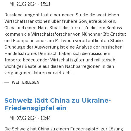
Mi., 21.02.2024 - 15:11
Russland umgeht laut einer neuen Studie die westlichen
Wirtschaftssanktionen über frühere Sowjetrepubliken,
China und einen Nato-Staat: die Türkei. Zu diesem Schluss
kommen die Wirtschaftsforscher von Münchner Ifo-Institut
und Econpol in einer am Mittwoch veröffentlichten Studie.
Grundlage der Auswertung ist eine Analyse der russischen
Handelsströme. Demnach haben sich die russischen
Importe bedeutender Wirtschaftsgüter und militärisch
wichtiger Bauteile aus diesen Nachbarregionen in den
vergangenen Jahren vervielfacht.
WEITERLESEN
ÜBER
RUSSLAND
UMGEHT
SANKTIONEN
ÜBER
Schweiz lädt China zu Ukraine-
ZENTRALASIEN,
Friedensgipfel ein
TÜRKEI
UND
CHINA
Mi., 07.02.2024 - 10:44
Die Schweiz hat China zu einem Friedensgipfel zur Lösung