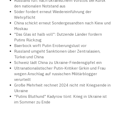
Russland ruft nach ukrainischem Vorstoß bei Kursk
den nationalen Notstand aus
Söder fordert erneut Wiedereinführung der
Wehrpflicht
China schickt erneut Sondergesandten nach Kiew und
Moskau
"Das Glas ist halb voll": Dutzende Länder fordern
Putins Rückzug
Baerbock wirft Putin Eroberungslust vor
Russland umgeht Sanktionen über Zentralasien,
Türkei und China
Schweiz lädt China zu Ukraine-Friedensgipfel ein
Ultranationalistischer Putin-Kritiker Girkin und Frau
wegen Anschlag auf russischen Militärblogger
verurteilt
Große Mehrheit rechnet 2024 nicht mit Kriegsende in
Ukraine
"Putins Bluthund" Kadyrow tönt: Krieg in Ukraine ist
im Sommer zu Ende