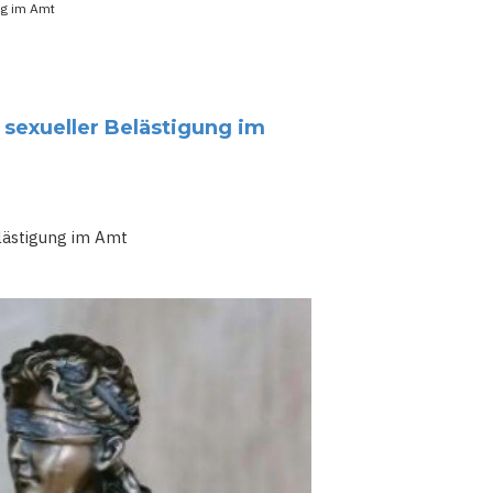
ung im Amt
z sexueller Belästigung im
elästigung im Amt