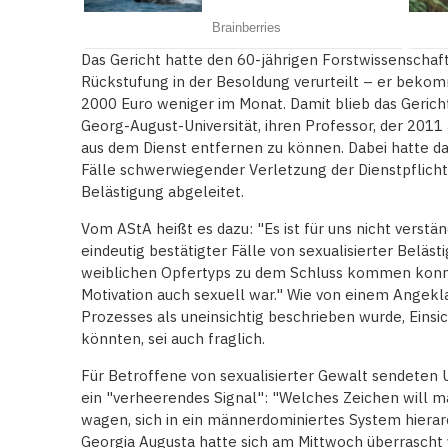
Das Gericht hatte den 60-jährigen Forstwissenschaft
Rückstufung in der Besoldung verurteilt – er bek
2000 Euro weniger im Monat. Damit blieb das Gerich
Georg-August-Universität, ihren Professor, der 2011
aus dem Dienst entfernen zu können. Dabei hatte d
Fälle schwerwiegender Verletzung der Dienstpflicht,
Belästigung abgeleitet.
Vom AStA heißt es dazu: "Es ist für uns nicht verstän
eindeutig bestätigter Fälle von sexualisierter Beläs
weiblichen Opfertyps zu dem Schluss kommen konnt
Motivation auch sexuell war." Wie von einem Angek
Prozesses als uneinsichtig beschrieben wurde, Eins
könnten, sei auch fraglich.
Für Betroffene von sexualisierter Gewalt sendeten 
ein "verheerendes Signal": "Welches Zeichen will m
wagen, sich in ein männerdominiertes System hiera
Georgia Augusta hatte sich am Mittwoch überrascht 