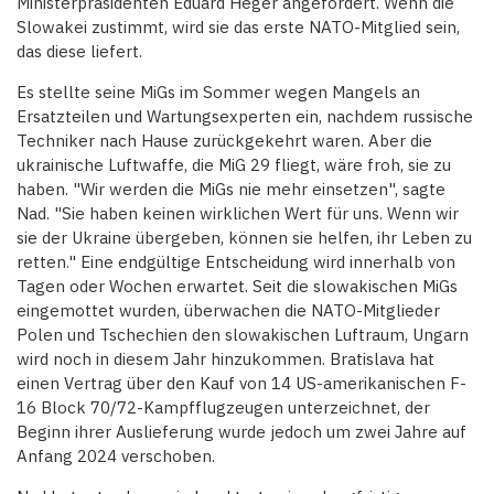
Ministerpräsidenten Eduard Heger angefordert. Wenn die
Slowakei zustimmt, wird sie das erste NATO-Mitglied sein,
das diese liefert.
Es stellte seine MiGs im Sommer wegen Mangels an
Ersatzteilen und Wartungsexperten ein, nachdem russische
Techniker nach Hause zurückgekehrt waren. Aber die
ukrainische Luftwaffe, die MiG 29 fliegt, wäre froh, sie zu
haben. "Wir werden die MiGs nie mehr einsetzen", sagte
Nad. "Sie haben keinen wirklichen Wert für uns. Wenn wir
sie der Ukraine übergeben, können sie helfen, ihr Leben zu
retten." Eine endgültige Entscheidung wird innerhalb von
Tagen oder Wochen erwartet. Seit die slowakischen MiGs
eingemottet wurden, überwachen die NATO-Mitglieder
Polen und Tschechien den slowakischen Luftraum, Ungarn
wird noch in diesem Jahr hinzukommen. Bratislava hat
einen Vertrag über den Kauf von 14 US-amerikanischen F-
16 Block 70/72-Kampfflugzeugen unterzeichnet, der
Beginn ihrer Auslieferung wurde jedoch um zwei Jahre auf
Anfang 2024 verschoben.