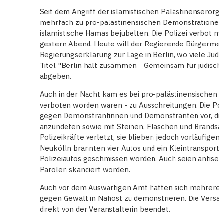
Seit dem Angriff der islamistischen Palästinenseror
mehrfach zu pro-palästinensischen Demonstrationen
islamistische Hamas bejubelten. Die Polizei verbot
gestern Abend. Heute will der Regierende Bürgerme
Regierungserklärung zur Lage in Berlin, wo viele Ju
Titel "Berlin hält zusammen - Gemeinsam für jüdis
abgeben.
Auch in der Nacht kam es bei pro-palästinensischen 
verboten worden waren - zu Ausschreitungen. Die P
gegen Demonstrantinnen und Demonstranten vor, di
anzündeten sowie mit Steinen, Flaschen und Brands
Polizeikräfte verletzt, sie blieben jedoch vorläufig
Neukölln brannten vier Autos und ein Kleintransporte
Polizeiautos geschmissen worden. Auch seien antise
Parolen skandiert worden.
Auch vor dem Auswärtigen Amt hatten sich mehrer
gegen Gewalt in Nahost zu demonstrieren. Die Vers
direkt von der Veranstalterin beendet.