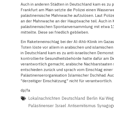
Auch in anderen Städten in Deutschland kam es zu 
Frankfurt am Main setzte die Polizei einen Wasserwe
palästinensische Mahnwache aufzulösen. Laut Pol
an der Mahnwache an der Hauptwache teil. Auch in K
palästinensischen Spontanversammlung mit etwa 110
mitteilte. Diese sei friedlich geblieben.
Ein Raketeneinschlag bei der Al-Ahli-Klinik im Gaz
Toten löste vor allem in arabischen und islamische
in Deutschland kam es zu anti-israelischen Demonst
kontrollierte Gesundheitsbehörde hatte dafür am 
verantwortlich gemacht, arabische Nachbarstaaten s
entschieden zurück und sprach vom Einschlag einer 
Palästinenserorganisation Islamischer Dschihad. Auc
"derzeitiger Einschätzung" nicht für verantwortlich.
dp/fa
Lokalnachrichten
Deutschland
Berlin
Kai Weg
Palästinenser
Israel
Antisemitismus
Synagog