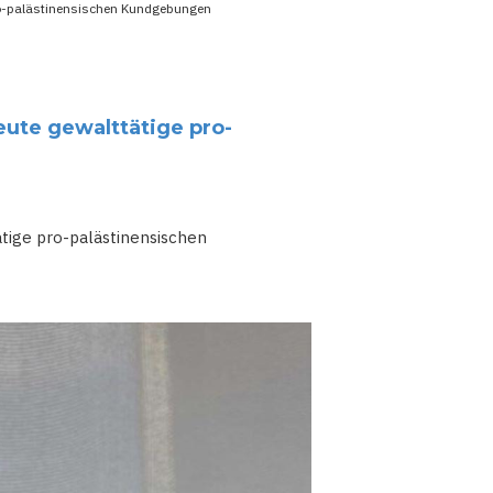
pro-palästinensischen Kundgebungen
eute gewalttätige pro-
tige pro-palästinensischen