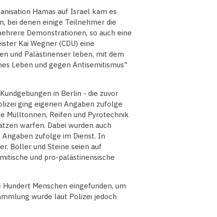
ganisation Hamas auf Israel kam es
, bei denen einige Teilnehmer die
 mehrere Demonstrationen, so auch eine
ister Kai Wegner (CDU) eine
den und Palästinenser leben, mit dem
ches Leben und gegen Antisemitismus"
Kundgebungen in Berlin - die zuvor
olizei ging eigenen Angaben zufolge
e Mülltonnen, Reifen und Pyrotechnik
ätzen warfen. Dabei wurden auch
en Angaben zufolge im Dienst. In
r. Böller und Steine seien auf
mitische und pro-palästinensische
e Hundert Menschen eingefunden, um
ammlung wurde laut Polizei jedoch