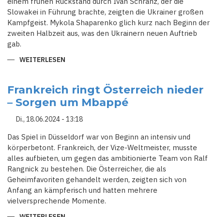
einem frühen Rückstand durch Ivan Schranz, der die
Slowakei in Führung brachte, zeigten die Ukrainer großen
Kampfgeist. Mykola Shaparenko glich kurz nach Beginn der
zweiten Halbzeit aus, was den Ukrainern neuen Auftrieb
gab.
WEITERLESEN
ÜBER
UKRAINE
DREHT
SPIEL
GEGEN
Frankreich ringt Österreich nieder
SLOWAKEI
– Sorgen um Mbappé
UND
ÖSTERREICH
BESIEGT
Di., 18.06.2024 - 13:18
POLEN:
SPANNUNG
BEI
Das Spiel in Düsseldorf war von Beginn an intensiv und
DER
körperbetont. Frankreich, der Vize-Weltmeister, musste
EM
2024
alles aufbieten, um gegen das ambitionierte Team von Ralf
Rangnick zu bestehen. Die Österreicher, die als
Geheimfavoriten gehandelt werden, zeigten sich von
Anfang an kämpferisch und hatten mehrere
vielversprechende Momente.
WEITERLESEN
ÜBER