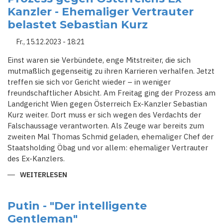
BENEHMENDEN
Kanzler - Ehemaliger Vertrauter
TOURISTEN
DES
belastet Sebastian Kurz
JAHRES
2023
Fr., 15.12.2023 - 18:21
Einst waren sie Verbündete, enge Mitstreiter, die sich
mutmaßlich gegenseitig zu ihren Karrieren verhalfen. Jetzt
treffen sie sich vor Gericht wieder – in weniger
freundschaftlicher Absicht. Am Freitag ging der Prozess am
Landgericht Wien gegen Österreich Ex-Kanzler Sebastian
Kurz weiter. Dort muss er sich wegen des Verdachts der
Falschaussage verantworten. Als Zeuge war bereits zum
zweiten Mal Thomas Schmid geladen, ehemaliger Chef der
Staatsholding Öbag und vor allem: ehemaliger Vertrauter
des Ex-Kanzlers.
WEITERLESEN
ÜBER
PROZESS
GEGEN
ÖSTERREICHS
EX-
Putin - "Der intelligente
KANZLER
Gentleman"
-