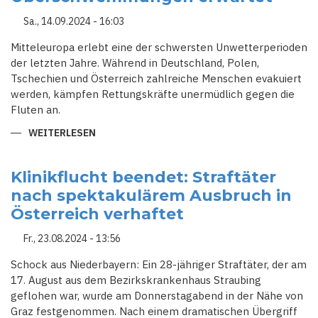
Sa., 14.09.2024 - 16:03
Mitteleuropa erlebt eine der schwersten Unwetterperioden
der letzten Jahre. Während in Deutschland, Polen,
Tschechien und Österreich zahlreiche Menschen evakuiert
werden, kämpfen Rettungskräfte unermüdlich gegen die
Fluten an.
WEITERLESEN
ÜBER
EUROPA
KÄMPFT
GEGEN
DIE
Klinikflucht beendet: Straftäter
FLUT:
nach spektakulärem Ausbruch in
ERDRUTSCHE
UND
Österreich verhaftet
ÜBERSCHWEMMUNGEN
ERWARTET
Fr., 23.08.2024 - 13:56
Schock aus Niederbayern: Ein 28-jähriger Straftäter, der am
17. August aus dem Bezirkskrankenhaus Straubing
geflohen war, wurde am Donnerstagabend in der Nähe von
Graz festgenommen. Nach einem dramatischen Übergriff