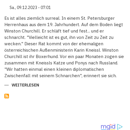
EHEMALIGER
VERTRAUTER
Sa., 09.12.2023 - 07:01
BELASTET
SEBASTIAN
KURZ
Es ist alles ziemlich surreal. In einem St. Petersburger
Herrenhaus aus dem 19. Jahrhundert. Auf dem Boden liegt
Winston Churchill. Er schläft tief und fest... und er
schnarcht. "Vielleicht ist es gut, ihn von Zeit zu Zeit zu
wecken." Dieser Rat kommt von der ehemaligen
österreichischen Außenministerin Karin Kneissl. Winston
Churchill ist ihr Boxerhund. Vor ein paar Monaten zogen sie
zusammen mit Kneissls Katze und Ponys nach Russland.
"Wir hatten einmal einen kleinen diplomatischen
Zwischenfall mit seinem Schnarchen", erinnert sie sich.
WEITERLESEN
ÜBER
PUTIN
-
"DER
INTELLIGENTE
GENTLEMAN"