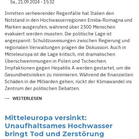
Sa., 21.09.2024 - 15:32
Inmitten verheerender Regenfälle hat Italien den
Notstand in den Hochwasserregionen Emilia-Romagna und
Marken ausgerufen, während über 2500 Menschen
evakuiert werden mussten. Die politische Lage ist
angespannt: Schuldzuweisungen zwischen Regierung und
regionalen Verwaltungen prägen die Diskussion. Auch in
Mitteleuropa ist die Lage kritisch, mit dramatischen
Überschwemmungen in Polen und Tschechien.
Impfaktionen gegen Hepatitis A werden gestartet, um die
Gesundheitsrisiken zu minimieren. Während die finanziellen
Schäden in die Milliarden gehen, rückt der Klimawandel ins
Zentrum der politischen Debatten.
WEITERLESEN
ÜBER
KRISENMANAGEMENT
IN
DER
FLUT:
Mitteleuropa versinkt:
SCHULDZUWEISUNGEN
Unaufhaltsames Hochwasser
UND
POLITISCHE
bringt Tod und Zerstörung
SPANNUNGEN
IN