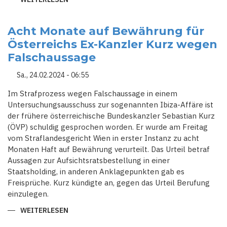
FRANKREICH
RINGT
ÖSTERREICH
NIEDER
Acht Monate auf Bewährung für
–
Österreichs Ex-Kanzler Kurz wegen
SORGEN
UM
Falschaussage
MBAPPÉ
Sa., 24.02.2024 - 06:55
Im Strafprozess wegen Falschaussage in einem
Untersuchungsausschuss zur sogenannten Ibiza-Affäre ist
der frühere österreichische Bundeskanzler Sebastian Kurz
(ÖVP) schuldig gesprochen worden. Er wurde am Freitag
vom Straflandesgericht Wien in erster Instanz zu acht
Monaten Haft auf Bewährung verurteilt. Das Urteil betraf
Aussagen zur Aufsichtsratsbestellung in einer
Staatsholding, in anderen Anklagepunkten gab es
Freisprüche. Kurz kündigte an, gegen das Urteil Berufung
einzulegen.
WEITERLESEN
ÜBER
ACHT
MONATE