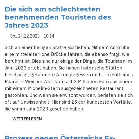
AUF
BEWÄHRUNG
Die sich am schlechtesten
FÜR
benehmenden Touristen des
ÖSTERREICHS
EX-
Jahres 2023
KANZLER
KURZ
WEGEN
So., 24.12.2023 - 10:14
FALSCHAUSSAGE
Sich an einer heiligen Stätte ausziehen. Mit dem Auto über
eine mittelalterliche Brücke fahren, die ebenso fragil wie
berühmt ist. Dies sind nur einige der Dinge, die Touristen im
Jahr 2023 erlebt haben. Sie haben historische Stätten
beschädigt, gefährdete Arten gegessen und – im Fall eines
Paares – Wein im Wert von fast 2 Millionen Euro aus einem
mit einem Michelin-Stern ausgezeichneten Restaurant
gestohlen. Und wenn sie erwischt wurden, beriefen sie sich
oft auf Unwissenheit. Hier sind 25 der kuriosesten Vorfälle,
die wir im Jahr 2023 gesehen haben.
WEITERLESEN
ÜBER
DIE
SICH
AM
SCHLECHTESTEN
Prozess gegen Österreichs Ex-