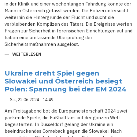
in der Klinik und einer wochenlangen Fahndung konnte der
Mann in Österreich gefasst werden. Die Polizei untersucht
weiterhin die Hintergründe der Flucht und sucht die
verbleibenden Komplizen des Täters. Die Ereignisse werfen
Fragen zur Sicherheit in forensischen Einrichtungen auf und
haben eine umfassende Überprüfung der
Sicherheitsmaßnahmen ausgelöst.
WEITERLESEN
ÜBER
KLINIKFLUCHT
BEENDET:
STRAFTÄTER
NACH
Ukraine dreht Spiel gegen
SPEKTAKULÄREM
Slowakei und Österreich besiegt
AUSBRUCH
IN
Polen: Spannung bei der EM 2024
ÖSTERREICH
VERHAFTET
Sa., 22.06.2024 - 14:49
Am Freitagabend bot die Europameisterschaft 2024 zwei
packende Spiele, die Fußballfans auf der ganzen Welt
begeisterten. In Düsseldorf gelang der Ukraine ein
beeindruckendes Comeback gegen die Slowakei. Nach