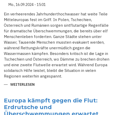
ITALIEN
Mo., 16.09.2024 - 15:01
Ein verheerendes Jahrhunderthochwasser hat weite Teile
Mitteleuropas fest im Griff. In Polen, Tschechien,
Österreich und Rumänien sorgen sintflutartige Regenfälle
für dramatische Überschwemmungen, die bereits über elf
Menschenleben forderten. Ganze Städte stehen unter
Wasser, Tausende Menschen mussten evakuiert werden,
während Rettungskräfte unermüdlich gegen die
Wassermassen kämpfen. Besonders kritisch ist die Lage in
Tschechien und Österreich, wo Dämme zu brechen drohen
und eine zweite Flutwelle erwartet wird. Während Europa
solidarisch Hilfe leistet, bleibt die Situation in vielen
Regionen weiterhin angespannt.
WEITERLESEN
ÜBER
MITTELEUROPA
VERSINKT:
UNAUFHALTSAMES
HOCHWASSER
Europa kämpft gegen die Flut:
BRINGT
Erdrutsche und
TOD
UND
Überschwemmungen erwartet
ZERSTÖRUNG