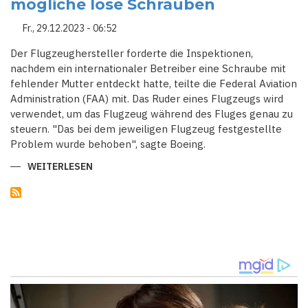
mögliche lose Schrauben
LÄSST
BOEING
737
Fr., 29.12.2023 - 06:52
MAX
9-
FLUGZEUGE
Der Flugzeughersteller forderte die Inspektionen,
AM
nachdem ein internationaler Betreiber eine Schraube mit
BODEN
fehlender Mutter entdeckt hatte, teilte die Federal Aviation
Administration (FAA) mit. Das Ruder eines Flugzeugs wird
verwendet, um das Flugzeug während des Fluges genau zu
steuern. "Das bei dem jeweiligen Flugzeug festgestellte
Problem wurde behoben", sagte Boeing.
WEITERLESEN
ÜBER
BOEING
FORDERT
DRINGEND
INSPEKTIONEN
DER
737
MAX
AUF
MÖGLICHE
LOSE
SCHRAUBEN