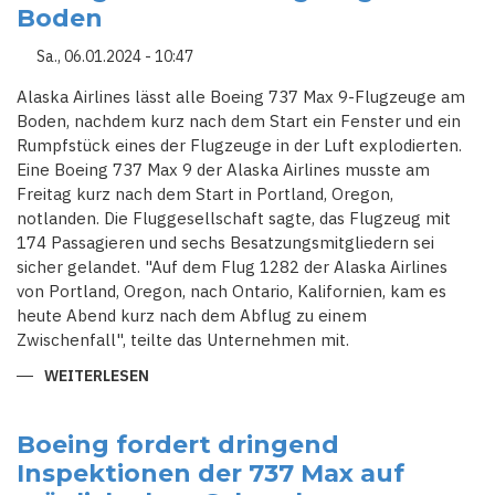
BOEING-
Boden
MASCHINEN
AN
Sa., 06.01.2024 - 10:47
Alaska Airlines lässt alle Boeing 737 Max 9-Flugzeuge am
Boden, nachdem kurz nach dem Start ein Fenster und ein
Rumpfstück eines der Flugzeuge in der Luft explodierten.
Eine Boeing 737 Max 9 der Alaska Airlines musste am
Freitag kurz nach dem Start in Portland, Oregon,
notlanden. Die Fluggesellschaft sagte, das Flugzeug mit
174 Passagieren und sechs Besatzungsmitgliedern sei
sicher gelandet. "Auf dem Flug 1282 der Alaska Airlines
von Portland, Oregon, nach Ontario, Kalifornien, kam es
heute Abend kurz nach dem Abflug zu einem
Zwischenfall", teilte das Unternehmen mit.
WEITERLESEN
ÜBER
FENSTER
WÄHREND
DES
FLUGES
Boeing fordert dringend
EXPLODIERT:
Inspektionen der 737 Max auf
ALASKA
AIRLINES