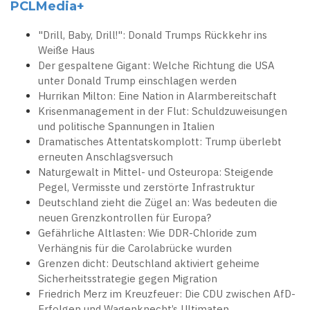
PCLMedia+
"Drill, Baby, Drill!": Donald Trumps Rückkehr ins
Weiße Haus
Der gespaltene Gigant: Welche Richtung die USA
unter Donald Trump einschlagen werden
Hurrikan Milton: Eine Nation in Alarmbereitschaft
Krisenmanagement in der Flut: Schuldzuweisungen
und politische Spannungen in Italien
Dramatisches Attentatskomplott: Trump überlebt
erneuten Anschlagsversuch
Naturgewalt in Mittel- und Osteuropa: Steigende
Pegel, Vermisste und zerstörte Infrastruktur
Deutschland zieht die Zügel an: Was bedeuten die
neuen Grenzkontrollen für Europa?
Gefährliche Altlasten: Wie DDR-Chloride zum
Verhängnis für die Carolabrücke wurden
Grenzen dicht: Deutschland aktiviert geheime
Sicherheitsstrategie gegen Migration
Friedrich Merz im Kreuzfeuer: Die CDU zwischen AfD-
Erfolgen und Wagenknecht’s Ultimaten