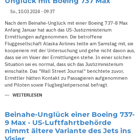
Unglück mit Boeing 737 Max
So., 10.03.2024 - 09:37
Nach dem Beinahe-Unglück mit einer Boeing 737-8 Max
Anfang Januar hat auch das US-Justizministerium
Ermittlungen aufgenommen. Die betroffene
Fluggesellschaft Alaska Airlines teilte am Samstag mit, sie
kooperiere mit der Untersuchung und gehe nicht davon aus,
dass sie im Visier der Ermittlungen stehe. In einer solchen
Situation sei es normal, dass sich das Justizministerium
einschalte. Das "Wall Street Journal" berichtete zuvor,
Ermittler hätten Kontakt zu Passagieren aufgenommen
und Piloten sowie Flugbegleitpersonal befragt.
WEITERLESEN
ÜBER
ERMITTLUNGEN
NACH
BEINAHE-
UNGLÜCK
Beinahe-Unglück einer Boeing 737-
MIT
9 Max - US-Luftfahrtbehörde
BOEING
737
nimmt ältere Variante des Jets ins
MAX
Visier