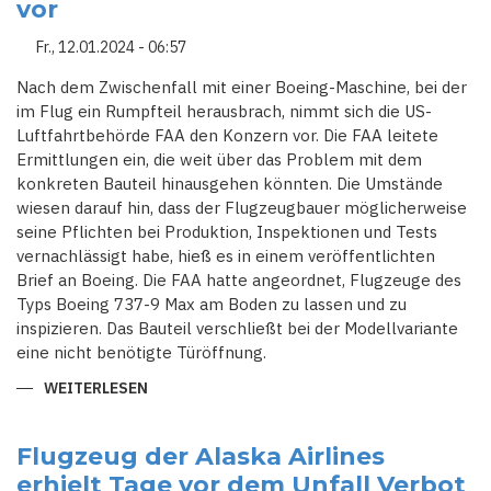
vor
-
US-
LUFTFAHRTBEHÖRDE
Fr., 12.01.2024 - 06:57
NIMMT
ÄLTERE
VARIANTE
Nach dem Zwischenfall mit einer Boeing-Maschine, bei der
DES
im Flug ein Rumpfteil herausbrach, nimmt sich die US-
JETS
INS
Luftfahrtbehörde FAA den Konzern vor. Die FAA leitete
VISIER
Ermittlungen ein, die weit über das Problem mit dem
konkreten Bauteil hinausgehen könnten. Die Umstände
wiesen darauf hin, dass der Flugzeugbauer möglicherweise
seine Pflichten bei Produktion, Inspektionen und Tests
vernachlässigt habe, hieß es in einem veröffentlichten
Brief an Boeing. Die FAA hatte angeordnet, Flugzeuge des
Typs Boeing 737-9 Max am Boden zu lassen und zu
inspizieren. Das Bauteil verschließt bei der Modellvariante
eine nicht benötigte Türöffnung.
WEITERLESEN
ÜBER
NACH
BEINAHE-
UNGLÜCK
NIMMT
Flugzeug der Alaska Airlines
SICH
erhielt Tage vor dem Unfall Verbot
US-