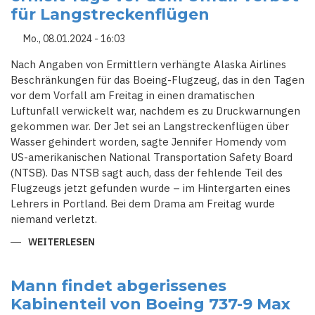
LUFTFAHRBEHÖRDE
für Langstreckenflügen
FAA
BOEING
VOR
Mo., 08.01.2024 - 16:03
Nach Angaben von Ermittlern verhängte Alaska Airlines
Beschränkungen für das Boeing-Flugzeug, das in den Tagen
vor dem Vorfall am Freitag in einen dramatischen
Luftunfall verwickelt war, nachdem es zu Druckwarnungen
gekommen war. Der Jet sei an Langstreckenflügen über
Wasser gehindert worden, sagte Jennifer Homendy vom
US-amerikanischen National Transportation Safety Board
(NTSB). Das NTSB sagt auch, dass der fehlende Teil des
Flugzeugs jetzt gefunden wurde – im Hintergarten eines
Lehrers in Portland. Bei dem Drama am Freitag wurde
niemand verletzt.
WEITERLESEN
ÜBER
FLUGZEUG
DER
ALASKA
AIRLINES
Mann findet abgerissenes
ERHIELT
Kabinenteil von Boeing 737-9 Max
TAGE
VOR