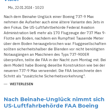
Mo., 22.01.2024 - 10:23
Nach dem Beinahe-Unglück einer Boeing 737-9 Max
nehmen die Aufseher auch eine ältere Variante des Jets in
den Fokus. Die US-Luftfahrtbehörde Federal Aviation
Administration ließ mehr als 170 Flugzeuge der 737 Max 9-
Flotte am Boden, nachdem ein Rumpfteil Tausende Meter
über dem Boden herausgebrochen war. Fluggesellschaften
sollten sicherheitshalber die Blenden vor nicht benötigten
Notausgängen an Maschinen des Typs 737-900ER
überprüfen, teilte die FAA in der Nacht zum Montag mit. Bei
dem Modell habe Boeing dieselbe Konstruktion wie bei der
neueren 737-9 Max verwendet. Die FAA bezeichnete den
Schritt als "zusätzliche Sicherheitsvorkehrung".
WEITERLESEN
ÜBER
BEINAHE-
UNGLÜCK
EINER
BOEING
Nach Beinahe-Unglück nimmt sich
737-
US-Luftfahrbehörde FAA Boeing
9
MAX