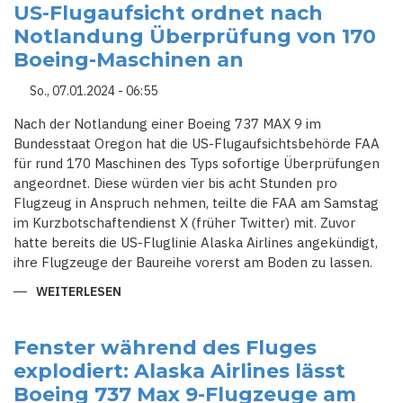
KABINENTEIL
US-Flugaufsicht ordnet nach
VON
Notlandung Überprüfung von 170
BOEING
737-
Boeing-Maschinen an
9
MAX
IN
So., 07.01.2024 - 06:55
SEINEM
GARTEN
Nach der Notlandung einer Boeing 737 MAX 9 im
Bundesstaat Oregon hat die US-Flugaufsichtsbehörde FAA
für rund 170 Maschinen des Typs sofortige Überprüfungen
angeordnet. Diese würden vier bis acht Stunden pro
Flugzeug in Anspruch nehmen, teilte die FAA am Samstag
im Kurzbotschaftendienst X (früher Twitter) mit. Zuvor
hatte bereits die US-Fluglinie Alaska Airlines angekündigt,
ihre Flugzeuge der Baureihe vorerst am Boden zu lassen.
WEITERLESEN
ÜBER
US-
FLUGAUFSICHT
ORDNET
NACH
Fenster während des Fluges
NOTLANDUNG
explodiert: Alaska Airlines lässt
ÜBERPRÜFUNG
VON
Boeing 737 Max 9-Flugzeuge am
170