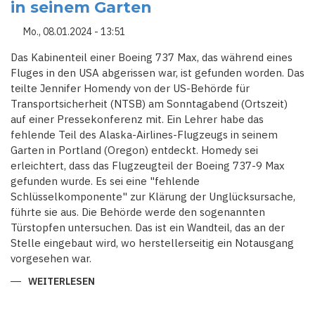
in seinem Garten
DEM
UNFALL
VERBOT
Mo., 08.01.2024 - 13:51
FÜR
LANGSTRECKENFLÜGEN
Das Kabinenteil einer Boeing 737 Max, das während eines
Fluges in den USA abgerissen war, ist gefunden worden. Das
teilte Jennifer Homendy von der US-Behörde für
Transportsicherheit (NTSB) am Sonntagabend (Ortszeit)
auf einer Pressekonferenz mit. Ein Lehrer habe das
fehlende Teil des Alaska-Airlines-Flugzeugs in seinem
Garten in Portland (Oregon) entdeckt. Homedy sei
erleichtert, dass das Flugzeugteil der Boeing 737-9 Max
gefunden wurde. Es sei eine "fehlende
Schlüsselkomponente" zur Klärung der Unglücksursache,
führte sie aus. Die Behörde werde den sogenannten
Türstopfen untersuchen. Das ist ein Wandteil, das an der
Stelle eingebaut wird, wo herstellerseitig ein Notausgang
vorgesehen war.
WEITERLESEN
ÜBER
MANN
FINDET
ABGERISSENES