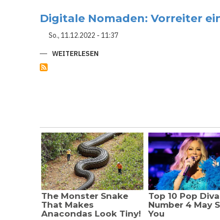
NOMADEN
-
Digitale Nomaden: Vorreiter ei
"ARBEITEN,
WO
ANDERE
So., 11.12.2022 - 11:37
URLAUB
MACHEN"
WEITERLESEN
ÜBER
DIGITALE
NOMADEN:
VORREITER
EINES
NEUEN
LEBENSSTILS