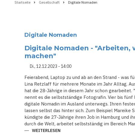
Startseite
Gesellschaft
Digitale Nomaden
Pfadnavigation
Digitale Nomaden
Digitale Nomaden - "Arbeiten,
machen"
Di., 12.12.2023 - 14:00
Feierabend, Laptop zu und ab an den Strand - was für 
Lina Retzlaff für mehrere Monate im Jahr Alltag. Au
hat die 28-Jährige in diesem Jahr schon gearbeitet.
nennt es die selbstständige Fotografin. Vier bis fünf
digitale Nomadin im Ausland unterwegs. Ihren festen
lassen selbst das hinter sich. Zum Beispiel Mareike 
kündigte die 27-Jährige ihren Job in Hamburg und ihr
durch die Welt, arbeitet selbstständig im Bereich Ma
WEITERLESEN
ÜBER
DIGITALE