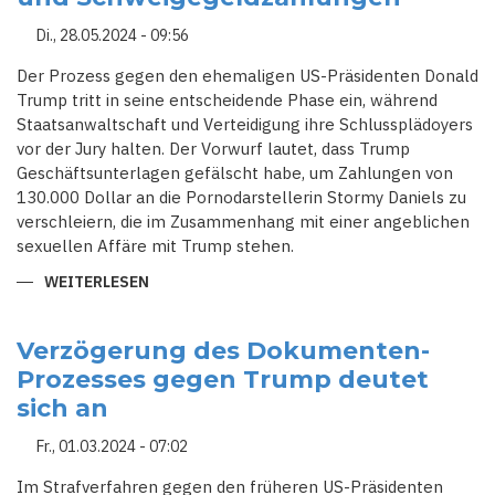
Di., 28.05.2024 - 09:56
Der Prozess gegen den ehemaligen US-Präsidenten Donald
Trump tritt in seine entscheidende Phase ein, während
Staatsanwaltschaft und Verteidigung ihre Schlussplädoyers
vor der Jury halten. Der Vorwurf lautet, dass Trump
Geschäftsunterlagen gefälscht habe, um Zahlungen von
130.000 Dollar an die Pornodarstellerin Stormy Daniels zu
verschleiern, die im Zusammenhang mit einer angeblichen
sexuellen Affäre mit Trump stehen.
WEITERLESEN
ÜBER
TRUMP-
PROZESS
IN
DER
Verzögerung des Dokumenten-
SCHLUSSPHASE:
Prozesses gegen Trump deutet
GESCHÄFTSUNTERLAGENFÄLSCHUNG
UND
sich an
SCHWEIGEGELDZAHLUNGEN
Fr., 01.03.2024 - 07:02
Im Strafverfahren gegen den früheren US-Präsidenten