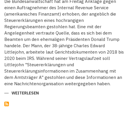
Die Bundesanwaltschaft hat am Freitag Anklage gegen
einen Auftragnehmer des Internal Revenue Service
(amerikanisches Finanzamt) erhoben, der angeblich die
Steuererklärungen eines hochrangigen
Regierungsbeamten gestohlen hat. Eine mit der
Angelegenheit vertraute Quelle, dass es sich bei dem
Beamten um den ehemaligen Präsidenten Donald Trump
handele. Der Mann, der 38-jährige Charles Edward
Littlejohn, arbeitete laut Gerichtsdokumenten von 2018 bis
2020 beim IRS. Während seiner Vertragslaufzeit soll
Littlejohn "Steuererklärungen und
Steuererklärungsinformationen im Zusammenhang mit
dem Amtsträger A" gestohlen und diese Informationen an
eine Nachrichtenorganisation weitergegeben haben.
WEITERLESEN
ÜBER
US-
FINANZBEAMTER
WEGEN
DIEBSTAHLS
DER
STEUERERKLÄRUNGEN
VON
DONALD