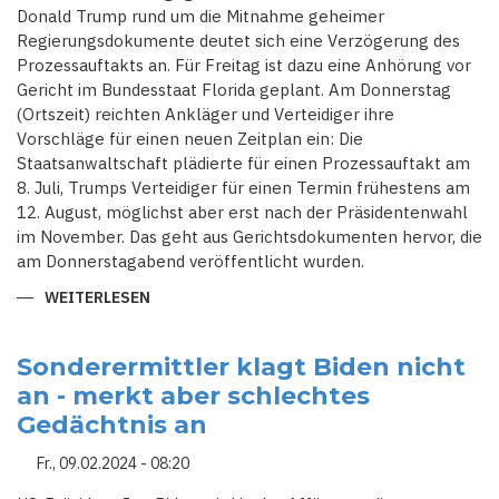
Donald Trump rund um die Mitnahme geheimer
Regierungsdokumente deutet sich eine Verzögerung des
Prozessauftakts an. Für Freitag ist dazu eine Anhörung vor
Gericht im Bundesstaat Florida geplant. Am Donnerstag
(Ortszeit) reichten Ankläger und Verteidiger ihre
Vorschläge für einen neuen Zeitplan ein: Die
Staatsanwaltschaft plädierte für einen Prozessauftakt am
8. Juli, Trumps Verteidiger für einen Termin frühestens am
12. August, möglichst aber erst nach der Präsidentenwahl
im November. Das geht aus Gerichtsdokumenten hervor, die
am Donnerstagabend veröffentlicht wurden.
WEITERLESEN
ÜBER
VERZÖGERUNG
DES
DOKUMENTEN-
PROZESSES
Sonderermittler klagt Biden nicht
GEGEN
an - merkt aber schlechtes
TRUMP
DEUTET
Gedächtnis an
SICH
AN
Fr., 09.02.2024 - 08:20