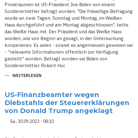
Privaträumen ist US-Präsident Joe Biden von einem
Sonderermittler befragt worden. "Die freiwillige Befragung
wurde an zwei Tagen, Sonntag und Montag, im Weißen
Haus durchgeführt und am Montag abgeschlossen", teilte
das Weiße Haus mit. Der Präsident und das Weiße Haus
würden, wie von Beginn an gesagt, in der Untersuchung
kooperieren. Es seien - soweit es angemessen gewesen sei
- "relevante Informationen öffentlich zur Verfügung
gestellt" worden. Befragt worden sei Biden von
Sonderermittler Robert Hur.
WEITERLESEN
ÜBER
US-
PRÄSIDENT
BIDEN
WEGEN
US-Finanzbeamter wegen
GEHEIMUNTERLAGEN
Diebstahls der Steuererklärungen
IN
SEINEN
von Donald Trump angeklagt
PRIVATRÄUMEN
VON
SONDERERMITTLER
Sa., 30.09.2023 - 08:10
BEFRAGT