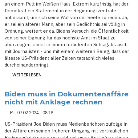
an einem Pult im Weißen Haus. Extrem kurzfristig hat der
Demokrat ein Statement in der Regierungszentrale
anberaumt, um sich seine Wut von der Seele zu reden. Ja,
er sei ein älterer Mann, aber sein Gedächtnis sei völlig in
Ordnung, wettert er da. Bidens Versuch, die Öffentlichkeit
von seiner Eignung für das höchste Amt im Staat zu
überzeugen, endet in einem turbulenten Schlagabtausch
mit Journalisten - und mit einem weiteren Beleg, dass der
älteste US-Präsident aller Zeiten tatsächlich vieles
durcheinanderbringt.
WEITERLESEN
ÜBER
SENILER
SENIOR?
BIDENS
WAHLKAMPF-
Biden muss in Dokumentenaffäre
DESASTER
nicht mit Anklage rechnen
UND
EIN
WUTANFALL
Mi., 07.02.2024 - 08:18
US-Präsident Joe Biden muss Medienberichten zufolge in
der Affäre um seinen früheren Umgang mit vertraulichen
Regierungsdokumenten nicht mit einer Anklage rechnen.