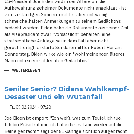
US-Präsident Joe Biden wird in der Affäre um die
Aufbewahrung geheimer Dokumente nicht angeklagt - ist
vom zuständigen Sonderermittler aber mit wenig
schmeichelhaften Anmerkungen zu seinem Gedächtnis
bedacht worden. Biden habe die Dokumente aus seiner Zeit
als Vizepräsident zwar "vorsätzlich" behalten, eine
strafrechtliche Anklage sei in dem Fall aber nicht
gerechtfertigt, erklärte Sonderermittler Robert Hur am
Donnerstag. Biden wirke wie ein "wohlmeinender, älterer
Mann mit einem schlechten Gedächtnis".
WEITERLESEN
ÜBER
SONDERERMITTLER
KLAGT
BIDEN
NICHT
Seniler Senior? Bidens Wahlkampf-
AN
Desaster und ein Wutanfall
-
MERKT
ABER
Fr., 09.02.2024 - 07:28
SCHLECHTES
GEDÄCHTNIS
AN
Joe Biden ist empört. "Ich weiß, was zum Teufel ich tue.
Ich bin Präsident und ich habe dieses Land wieder auf die
Beine gebracht", sagt der 81-Jährige sichtlich aufgebracht