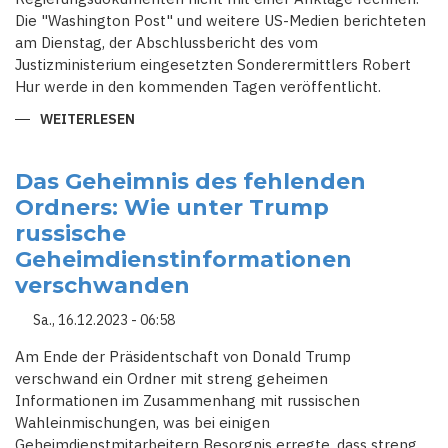
Die "Washington Post" und weitere US-Medien berichteten
am Dienstag, der Abschlussbericht des vom
Justizministerium eingesetzten Sonderermittlers Robert
Hur werde in den kommenden Tagen veröffentlicht.
WEITERLESEN
ÜBER
BIDEN
MUSS
IN
DOKUMENTENAFFÄRE
Das Geheimnis des fehlenden
NICHT
Ordners: Wie unter Trump
MIT
ANKLAGE
russische
RECHNEN
Geheimdienstinformationen
verschwanden
Sa., 16.12.2023 - 06:58
Am Ende der Präsidentschaft von Donald Trump
verschwand ein Ordner mit streng geheimen
Informationen im Zusammenhang mit russischen
Wahleinmischungen, was bei einigen
Geheimdienstmitarbeitern Besorgnis erregte, dass streng