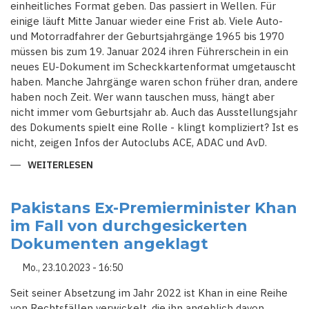
einheitliches Format geben. Das passiert in Wellen. Für
einige läuft Mitte Januar wieder eine Frist ab. Viele Auto-
und Motorradfahrer der Geburtsjahrgänge 1965 bis 1970
müssen bis zum 19. Januar 2024 ihren Führerschein in ein
neues EU-Dokument im Scheckkartenformat umgetauscht
haben. Manche Jahrgänge waren schon früher dran, andere
haben noch Zeit. Wer wann tauschen muss, hängt aber
nicht immer vom Geburtsjahr ab. Auch das Ausstellungsjahr
des Dokuments spielt eine Rolle - klingt kompliziert? Ist es
nicht, zeigen Infos der Autoclubs ACE, ADAC und AvD.
WEITERLESEN
ÜBER
NEUER
"LAPPEN"
NÖTIG:
ALLES
Pakistans Ex-Premierminister Khan
ZUR
im Fall von durchgesickerten
UMTAUSCHPFLICHT
BEIM
Dokumenten angeklagt
FÜHRERSCHEIN
Mo., 23.10.2023 - 16:50
Seit seiner Absetzung im Jahr 2022 ist Khan in eine Reihe
von Rechtsfällen verwickelt, die ihn angeblich davon