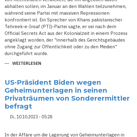
abhalten sollen, im Januar an den Wahlen teilzunehmen,
während seine Partei mit massiven Repressionen
konfrontiert ist. Ein Sprecher von Khans pakistanischer
Tehreek-e-Insaf (PTI)-Partei sagte, er sei nach dem
Official Secrets Act aus der Kolonialzeit in einem Prozess
angeklagt worden, der "innerhalb des Gerichtsgebäudes
ohne Zugang zur Öffentlichkeit oder zu den Medien"
durchgeführt wurde.
WEITERLESEN
ÜBER
PAKISTANS
EX-
PREMIERMINISTER
KHAN
US-Präsident Biden wegen
IM
Geheimunterlagen in seinen
FALL
VON
Privaträumen von Sonderermittler
DURCHGESICKERTEN
DOKUMENTEN
befragt
ANGEKLAGT
Di., 10.10.2023 - 05:28
In der Affäre um die Lagerung von Geheimunterlagen in