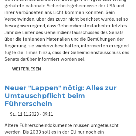
gehütete nationale Sicherheitsgeheimnisse der USA und
ihrer Verbündeten ans Licht kommen könnten. Sein
Verschwinden, über das zuvor nicht berichtet wurde, sei so
besorgniserregend, dass Geheimdienstmitarbeiter letztes
Jahr die Leiter des Geheimdienstausschusses des Senats
über die fehlenden Materialien und die Bemühungen der
Regierung, sie wiederzubeschaffen, informierten.erregend,
fügte die Times hinzu, dass der Geheimdienstausschuss des
Senats darüber informiert worden sei.
WEITERLESEN
ÜBER
DAS
GEHEIMNIS
DES
FEHLENDEN
Neuer "Lappen" nötig: Alles zur
ORDNERS:
Umtauschpflicht beim
WIE
UNTER
Führerschein
TRUMP
RUSSISCHE
GEHEIMDIENSTINFORMATIONEN
Sa., 11.11.2023 - 09:11
VERSCHWANDEN
Ältere Führerscheindokumente müssen umgetauscht
werden. Bis 2033 soll es in der EU nur noch ein