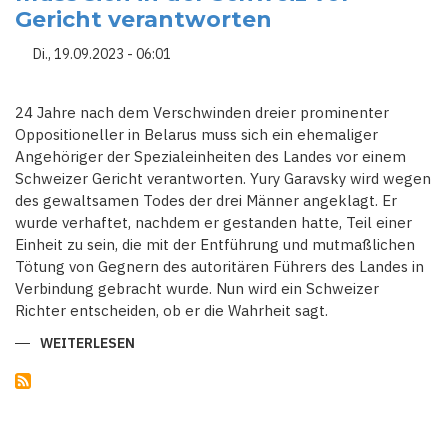
VERHINDERN
Gericht verantworten
KINDESENTFÜHRUNG
Di., 19.09.2023 - 06:01
24 Jahre nach dem Verschwinden dreier prominenter
Oppositioneller in Belarus muss sich ein ehemaliger
Angehöriger der Spezialeinheiten des Landes vor einem
Schweizer Gericht verantworten. Yury Garavsky wird wegen
des gewaltsamen Todes der drei Männer angeklagt. Er
wurde verhaftet, nachdem er gestanden hatte, Teil einer
Einheit zu sein, die mit der Entführung und mutmaßlichen
Tötung von Gegnern des autoritären Führers des Landes in
Verbindung gebracht wurde. Nun wird ein Schweizer
Richter entscheiden, ob er die Wahrheit sagt.
WEITERLESEN
ÜBER
EHEMALIGES
BELARUSSISCHES
MITGLIED
EINES
"KILLERKOMMANDOS"
MUSS
SICH