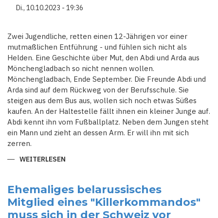
ZUR
Di., 10.10.2023 - 19:36
WEHRPFLICHT
AUSSTELLTE
Zwei Jugendliche, retten einen 12-Jährigen vor einer
mutmaßlichen Entführung - und fühlen sich nicht als
Helden. Eine Geschichte über Mut, den Abdi und Arda aus
Mönchengladbach so nicht nennen wollen.
Mönchengladbach, Ende September. Die Freunde Abdi und
Arda sind auf dem Rückweg von der Berufsschule. Sie
steigen aus dem Bus aus, wollen sich noch etwas Süßes
kaufen. An der Haltestelle fällt ihnen ein kleiner Junge auf.
Abdi kennt ihn vom Fußballplatz. Neben dem Jungen steht
ein Mann und zieht an dessen Arm. Er will ihn mit sich
zerren.
WEITERLESEN
ÜBER
NRW:
"SO
WURDE
UNS
Ehemaliges belarussisches
DAS
Mitglied eines "Killerkommandos"
BEIGEBRACHT"
-
muss sich in der Schweiz vor
JUGENDLICHE