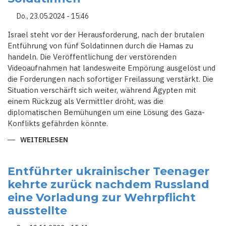
Do., 23.05.2024 - 15:46
Israel steht vor der Herausforderung, nach der brutalen
Entführung von fünf Soldatinnen durch die Hamas zu
handeln. Die Veröffentlichung der verstörenden
Videoaufnahmen hat landesweite Empörung ausgelöst und
die Forderungen nach sofortiger Freilassung verstärkt. Die
Situation verschärft sich weiter, während Ägypten mit
einem Rückzug als Vermittler droht, was die
diplomatischen Bemühungen um eine Lösung des Gaza-
Konflikts gefährden könnte.
WEITERLESEN
ÜBER
ISRAEL
ERWÄGT
VERHANDLUNGEN
ZUR
Entführter ukrainischer Teenager
FREILASSUNG
kehrte zurück nachdem Russland
VON
GEISELN
eine Vorladung zur Wehrpflicht
NACH
ENTFÜHRUNG
ausstellte
ISRAELISCHER
SOLDATINNEN