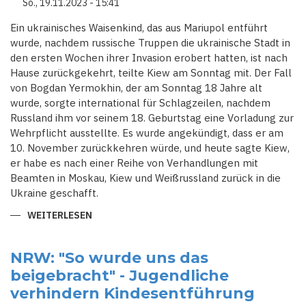
So., 19.11.2023 - 15:41
Ein ukrainisches Waisenkind, das aus Mariupol entführt
wurde, nachdem russische Truppen die ukrainische Stadt in
den ersten Wochen ihrer Invasion erobert hatten, ist nach
Hause zurückgekehrt, teilte Kiew am Sonntag mit. Der Fall
von Bogdan Yermokhin, der am Sonntag 18 Jahre alt
wurde, sorgte international für Schlagzeilen, nachdem
Russland ihm vor seinem 18. Geburtstag eine Vorladung zur
Wehrpflicht ausstellte. Es wurde angekündigt, dass er am
10. November zurückkehren würde, und heute sagte Kiew,
er habe es nach einer Reihe von Verhandlungen mit
Beamten in Moskau, Kiew und Weißrussland zurück in die
Ukraine geschafft.
WEITERLESEN
ÜBER
ENTFÜHRTER
UKRAINISCHER
TEENAGER
KEHRTE
NRW: "So wurde uns das
ZURÜCK
beigebracht" - Jugendliche
NACHDEM
RUSSLAND
verhindern Kindesentführung
EINE
VORLADUNG