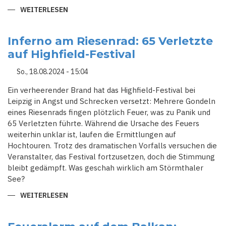
WEITERLESEN
ÜBER
GEWITTER-
CHAOS
IN
NRW:
Inferno am Riesenrad: 65 Verletzte
BLITZSCHLÄGE,
auf Highfield-Festival
ÜBERSCHWEMMUNGEN
UND
VOLLE
So., 18.08.2024 - 15:04
KELLER
Ein verheerender Brand hat das Highfield-Festival bei
Leipzig in Angst und Schrecken versetzt: Mehrere Gondeln
eines Riesenrads fingen plötzlich Feuer, was zu Panik und
65 Verletzten führte. Während die Ursache des Feuers
weiterhin unklar ist, laufen die Ermittlungen auf
Hochtouren. Trotz des dramatischen Vorfalls versuchen die
Veranstalter, das Festival fortzusetzen, doch die Stimmung
bleibt gedämpft. Was geschah wirklich am Störmthaler
See?
WEITERLESEN
ÜBER
INFERNO
AM
RIESENRAD:
65