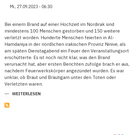
ZERSTÖRT
Mi., 27.09.2023 - 06:30
MEHR
ALS
50
HÄUSER
Bei einem Brand auf einer Hochzeit im Nordirak sind
mindestens 100 Menschen gestorben und 150 weitere
verletzt worden. Hunderte Menschen feierten in Al-
Hamdaniya in der nördlichen irakischen Provinz Ninive, als
am späten Dienstagabend ein Feuer den Veranstaltungsort
erschütterte. Es ist noch nicht klar, was den Brand
verursacht hat, aber ersten Berichten zufolge brach er aus,
nachdem Feuerwerkskörper angezündet wurden. Es war
unklar, ob Braut und Bräutigam unter den Toten oder
Verletzten waren.
WEITERLESEN
ÜBER
MINDESTENS
100
TOTE
NACH
BRAND
AUF
HOCHZEITSFEIER
IM
IRAK