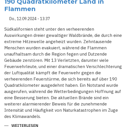
190 Quadratkilometer Land in
MOBILISIEREN
RESSOURCEN
Flammen
ZUR
UNTERSTÜTZUNG
BEI
Do., 12.09.2024 - 13:37
VERHEERENDEN
WALDBRÄNDEN
Südkalifornien steht unter den verheerenden
Auswirkungen dreier gewaltiger Waldbrände, die durch eine
extreme Hitzewelle angeheizt wurden. Zehntausende
Menschen wurden evakuiert, während die Flammen
unaufhaltsam durch die Region fegen und Dutzende
Gebäude zerstören. Mit 13 Verletzten, darunter viele
Feuerwehrleute, und einer dramatischen Verschlechterung
der Luftqualität kämpft die Feuerwehr gegen die
verheerenden Feuerstürme, die sich bereits auf über 190
Quadratkilometer ausgedehnt haben. Ein Notstand wurde
ausgerufen, während die Wetterbedingungen Hoffnung auf
eine Besserung bieten. Die aktuellen Brände sind ein
weiterer alarmierender Beweis für die zunehmende
Intensität und Häufigkeit von Naturkatastrophen im Zuge
des Klimawandels.
WEITERLESEN
ÜBER