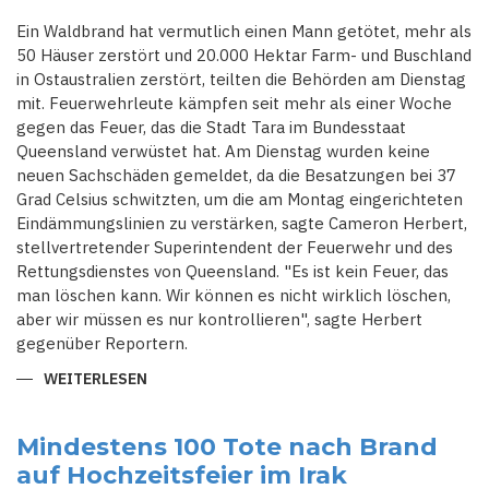
Ein Waldbrand hat vermutlich einen Mann getötet, mehr als
50 Häuser zerstört und 20.000 Hektar Farm- und Buschland
in Ostaustralien zerstört, teilten die Behörden am Dienstag
mit. Feuerwehrleute kämpfen seit mehr als einer Woche
gegen das Feuer, das die Stadt Tara im Bundesstaat
Queensland verwüstet hat. Am Dienstag wurden keine
neuen Sachschäden gemeldet, da die Besatzungen bei 37
Grad Celsius schwitzten, um die am Montag eingerichteten
Eindämmungslinien zu verstärken, sagte Cameron Herbert,
stellvertretender Superintendent der Feuerwehr und des
Rettungsdienstes von Queensland. "Es ist kein Feuer, das
man löschen kann. Wir können es nicht wirklich löschen,
aber wir müssen es nur kontrollieren", sagte Herbert
gegenüber Reportern.
WEITERLESEN
ÜBER
WÜTENDER
WALDBRAND
IN
OSTAUSTRALIEN
Mindestens 100 Tote nach Brand
FORDERT
auf Hochzeitsfeier im Irak
TODESOPFER
UND