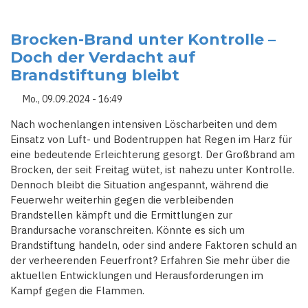
FEUERWALZE
IN
KALIFORNIEN:
MEHR
Brocken-Brand unter Kontrolle –
ALS
Doch der Verdacht auf
190
QUADRATKILOMETER
Brandstiftung bleibt
LAND
IN
FLAMMEN
Mo., 09.09.2024 - 16:49
Nach wochenlangen intensiven Löscharbeiten und dem
Einsatz von Luft- und Bodentruppen hat Regen im Harz für
eine bedeutende Erleichterung gesorgt. Der Großbrand am
Brocken, der seit Freitag wütet, ist nahezu unter Kontrolle.
Dennoch bleibt die Situation angespannt, während die
Feuerwehr weiterhin gegen die verbleibenden
Brandstellen kämpft und die Ermittlungen zur
Brandursache voranschreiten. Könnte es sich um
Brandstiftung handeln, oder sind andere Faktoren schuld an
der verheerenden Feuerfront? Erfahren Sie mehr über die
aktuellen Entwicklungen und Herausforderungen im
Kampf gegen die Flammen.