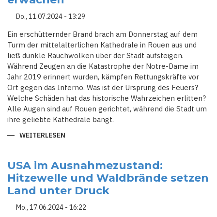
AUS
Do., 11.07.2024 - 13:29
Ein erschütternder Brand brach am Donnerstag auf dem
Turm der mittelalterlichen Kathedrale in Rouen aus und
ließ dunkle Rauchwolken über der Stadt aufsteigen.
Während Zeugen an die Katastrophe der Notre-Dame im
Jahr 2019 erinnert wurden, kämpfen Rettungskräfte vor
Ort gegen das Inferno. Was ist der Ursprung des Feuers?
Welche Schäden hat das historische Wahrzeichen erlitten?
Alle Augen sind auf Rouen gerichtet, während die Stadt um
ihre geliebte Kathedrale bangt.
WEITERLESEN
ÜBER
FLAMMENINFERNO
IN
ROUEN:
ERINNERUNGEN
USA im Ausnahmezustand:
AN
Hitzewelle und Waldbrände setzen
NOTRE-
DAME
Land unter Druck
ERWACHEN
Mo., 17.06.2024 - 16:22