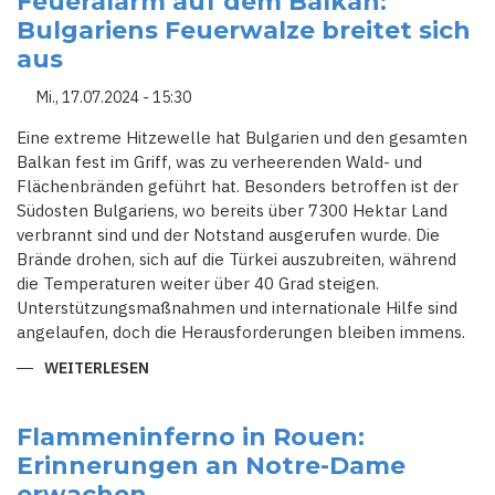
Feueralarm auf dem Balkan:
VERLETZTE
Bulgariens Feuerwalze breitet sich
AUF
HIGHFIELD-
aus
FESTIVAL
Mi., 17.07.2024 - 15:30
Eine extreme Hitzewelle hat Bulgarien und den gesamten
Balkan fest im Griff, was zu verheerenden Wald- und
Flächenbränden geführt hat. Besonders betroffen ist der
Südosten Bulgariens, wo bereits über 7300 Hektar Land
verbrannt sind und der Notstand ausgerufen wurde. Die
Brände drohen, sich auf die Türkei auszubreiten, während
die Temperaturen weiter über 40 Grad steigen.
Unterstützungsmaßnahmen und internationale Hilfe sind
angelaufen, doch die Herausforderungen bleiben immens.
WEITERLESEN
ÜBER
FEUERALARM
AUF
DEM
BALKAN:
Flammeninferno in Rouen:
BULGARIENS
Erinnerungen an Notre-Dame
FEUERWALZE
BREITET
erwachen
SICH