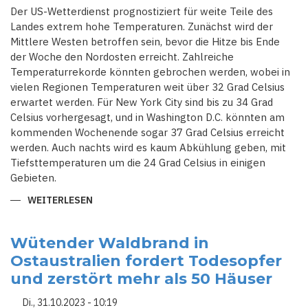
Der US-Wetterdienst prognostiziert für weite Teile des
Landes extrem hohe Temperaturen. Zunächst wird der
Mittlere Westen betroffen sein, bevor die Hitze bis Ende
der Woche den Nordosten erreicht. Zahlreiche
Temperaturrekorde könnten gebrochen werden, wobei in
vielen Regionen Temperaturen weit über 32 Grad Celsius
erwartet werden. Für New York City sind bis zu 34 Grad
Celsius vorhergesagt, und in Washington D.C. könnten am
kommenden Wochenende sogar 37 Grad Celsius erreicht
werden. Auch nachts wird es kaum Abkühlung geben, mit
Tiefsttemperaturen um die 24 Grad Celsius in einigen
Gebieten.
WEITERLESEN
ÜBER
USA
IM
AUSNAHMEZUSTAND:
HITZEWELLE
Wütender Waldbrand in
UND
Ostaustralien fordert Todesopfer
WALDBRÄNDE
SETZEN
und zerstört mehr als 50 Häuser
LAND
UNTER
DRUCK
Di., 31.10.2023 - 10:19