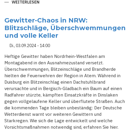
WEITERLESEN
ÜBER
BROCKEN-
BRAND
UNTER
KONTROLLE
Gewitter-Chaos in NRW:
–
Blitzschläge, Überschwemmungen
DOCH
DER
und volle Keller
VERDACHT
AUF
BRANDSTIFTUNG
Di., 03.09.2024 - 14:00
BLEIBT
Heftige Gewitter haben Nordrhein-Westfalen am
Montagabend in den Ausnahmezustand versetzt.
Überschwemmungen, Blitzeinschläge und Brandherde
hielten die Feuerwehren der Region in Atem. Während in
Duisburg ein Blitzeinschlag einen Dachstuhlbrand
verursachte und in Bergisch-Gladbach ein Baum auf einen
Radfahrer stürzte, kämpften Einsatzkräfte in Dinslaken
gegen vollgelaufene Keller und überflutete Straßen. Auch
die kommenden Tage bleiben unbeständig: Der Deutsche
Wetterdienst warnt vor weiteren Gewittern und
Starkregen. Wie sich die Lage entwickelt und welche
Vorsichtsmaßnahmen notwendig sind, erfahren Sie hier.