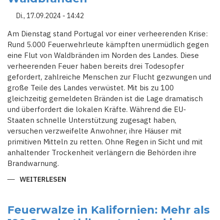
Di., 17.09.2024 - 14:42
Am Dienstag stand Portugal vor einer verheerenden Krise:
Rund 5.000 Feuerwehrleute kämpften unermüdlich gegen
eine Flut von Waldbränden im Norden des Landes. Diese
verheerenden Feuer haben bereits drei Todesopfer
gefordert, zahlreiche Menschen zur Flucht gezwungen und
große Teile des Landes verwüstet. Mit bis zu 100
gleichzeitig gemeldeten Bränden ist die Lage dramatisch
und überfordert die lokalen Kräfte. Während die EU-
Staaten schnelle Unterstützung zugesagt haben,
versuchen verzweifelte Anwohner, ihre Häuser mit
primitiven Mitteln zu retten. Ohne Regen in Sicht und mit
anhaltender Trockenheit verlängern die Behörden ihre
Brandwarnung.
WEITERLESEN
ÜBER
PORTUGAL
IN
FLAMMEN:
EU-
Feuerwalze in Kalifornien: Mehr als
LÄNDER