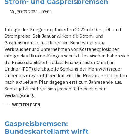
Strom- und Gaspreisbremsen
BETRIFFT
AUCH
ENERGIEPREISBREMSEN
Mi., 20.09.2023 - 09:03
Infolge des Krieges explodierten 2022 die Gas-, Öl- und
Strompreise. Seit Januar wirken die Strom- und
Gaspreisbremse, mit denen die Bundesregierung
Verbraucher und Unternehmen vor Kostenexplosionen
infolge des Ukraine-Krieges schützt. Inzwischen haben sich
die Preise stabilisiert, sodass Finanzminister Christian
Lindner (FDP) die aktuelle Senkung der Mehrwertsteuer
früher als erwartet beenden will. Die Preisbremsen laufen
nach aktuellem Plan dagegen erst zum Jahresende aus.
Schon jetzt mehren sich jedoch Rufe nach einer
Verlängerung.
WEITERLESEN
ÜBER
REGELUNG
LÄUFT
ENDE
DES
Gaspreisbremsen:
JAHRES
Bundeskartellamt wirft
AUS