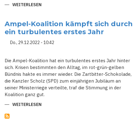
WEITERLESEN
ÜBER
GASPREISBREMSEN:
BUNDESKARTELLAMT
WIRFT
GASVERSORGERN
Ampel-Koalition kämpft sich durch
VOR
ein turbulentes erstes Jahr
UNGERECHTFERTIGT
HOHE
ENDKUNDEN-
Do., 29.12.2022 - 10:42
PREISE
ANGESETZT
ZU
HABEN
Die Ampel-Koalition hat ein turbulentes erstes Jahr hinter
sich. Krisen bestimmten den Alltag, im rot-grün-gelben
Bündnis hakte es immer wieder. Die Zartbitter-Schokolade,
die Kanzler Scholz (SPD) zum einjährigen Jubiläum an
seiner Ministerriege verteilte, traf die Stimmung in der
Koalition ganz gut.
WEITERLESEN
ÜBER
AMPEL-
KOALITION
KÄMPFT
SICH
DURCH
EIN
TURBULENTES