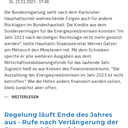
Di., 21.11.2023 - 17:48
Die Bundesregierung sieht nach dem Karlsruher
Haushaltsurteil weitreichende Folgen auch für andere
Rücklagen im Bundeshaushalt. Die Kredite aus dem
Sondervermögen für die Energiepreisbremsen könnten "im
Jahr 2023 nach derzeitiger Rechtslage nicht mehr genutzt
werden", teilte Haushalts-Staatssekretär Werner Gatzer
am Mittwoch den Ministerien mit. Mit dem Schreiben
sperrte er alle weiteren Ausgaben aus dem
Wirtschaftsstabilisierungsfonds für das laufende Jahr.
Zugleich hieß es aus Kreisen des Finanzministeriums: "Die
Auszahlung der Energiepreisbremsen im Jahr 2023 ist nicht
betroffen." Wie die Hilfen anders finanziert werden sollen,
blieb zunächst aber offen.
WEITERLESEN
ÜBER
KASSENSTURZ
IM
BUND:
DIE
Regelung läuft Ende des Jahres
FOLGEN
aus - Rufe nach Verlängerung der
DER
HAUSHALTSSPERRE