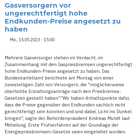
-
Gasversorgern vor
RUFE
NACH
ungerechtfertigt hohe
VERLÄNGERUNG
DER
Endkunden-Preise angesetzt zu
STROM-
UND
haben
GASPREISBREMSEN
Mo., 15.05.2023 - 15:00
Mehrere Gasversorger stehen im Verdacht, im
Zusammenhang mit den Gaspreisbremsen ungerechtfertigt
hohe Endkunden-Preise angesetzt zu haben. Das
Bundeskartellamt berichtete am Montag von einer
zweistelligen Zahl von Versorgern, die "möglicherweise
überhöhte Erstattungsanträge nach den Preisbremse-
Gesetzen gestellt haben"."Wir haben Anhaltspunkte dafür,
dass die Preise gegenüber den Endkunden sachlich nicht
gerechtfertigt sein könnten und sind dabei, Licht ins Dunkel
bringen", sagte der Behördenpräsident Andreas Mundt laut
Mitteilung. Erste Prüfverfahren auf der Grundlage der
Energiepreisbremsen-Gesetze seien eingeleitet worden.