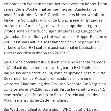
kommenden Wochen besser beurteilt werden könne. Denn
vergangene Wochen hatten die meisten Bundesländer
noch Schulferien. Vom RKI heißt es, dass bisher vor allem
Kinder im Schulalter und junge Erwachsene an Influenza
erkrankten. Am häufigsten wird in stichprobenartigen
virologischen Untersuchungen Influenza A(H1N1)pdm09
gefunden. Dieser Subtyp trat während der Grippe-Pandemie
2009 erstmals auf: als sogenannte Schweinegrippe. Er
zirkuliere laut RKI seitdem auch saisonal in Deutschland,
zuletzt deutlich in der Saison 2018/19.
Bei Corona dominiert in Deutschland eine Variante namens
JN.1: Nach den aktuellsten verfügbaren RKI-Zahlen dazu
lag sie bei der Untersuchung von Stichproben bereits Mitte
Dezember bei 59 Prozent. Es handelt sich um einen
weiteren Abkömmling der Omikron-Variante. Im Vergleich
zur Elternlinie BA.2.86 (auch als Pirola bekannt) weist JN.1
eine zusätzliche Mutation im Spike-Protein auf, mit dem das
Virus in menschliche Zellen eindringt.
Die Weltgesundheitsorganisation (WHO) listet JN.1 seit