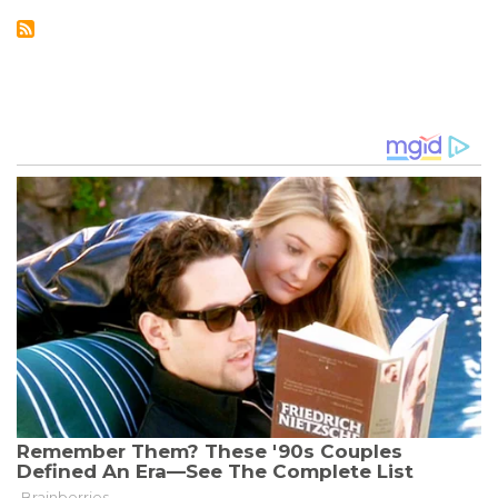
PROFESSOR
AN
GÖTTINGER
UNI
BLEIBT
TROTZ
SEXUELLER
BELÄSTIGUNG
IM
AMT