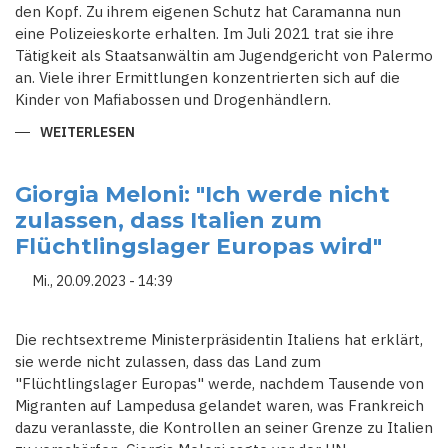
den Kopf. Zu ihrem eigenen Schutz hat Caramanna nun
eine Polizeieskorte erhalten. Im Juli 2021 trat sie ihre
Tätigkeit als Staatsanwältin am Jugendgericht von Palermo
an. Viele ihrer Ermittlungen konzentrierten sich auf die
Kinder von Mafiabossen und Drogenhändlern.
WEITERLESEN
ÜBER
DIE
KINDER
VERLASSEN
DIE
Giorgia Meloni: "Ich werde nicht
MAFIA
zulassen, dass Italien zum
Flüchtlingslager Europas wird"
Mi., 20.09.2023 - 14:39
Die rechtsextreme Ministerpräsidentin Italiens hat erklärt,
sie werde nicht zulassen, dass das Land zum
"Flüchtlingslager Europas" werde, nachdem Tausende von
Migranten auf Lampedusa gelandet waren, was Frankreich
dazu veranlasste, die Kontrollen an seiner Grenze zu Italien