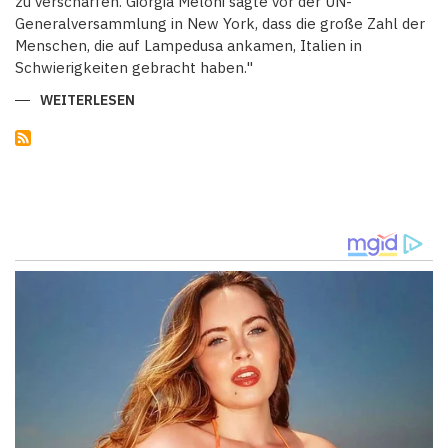
zu verschärfen. Giorgia Meloni sagte vor der UN-
Generalversammlung in New York, dass die große Zahl der
Menschen, die auf Lampedusa ankamen, Italien in
Schwierigkeiten gebracht haben."
WEITERLESEN
ÜBER
GIORGIA
MELONI:
"ICH
WERDE
NICHT
ZULASSEN,
DASS
ITALIEN
ZUM
FLÜCHTLINGSLAGER
EUROPAS
WIRD"