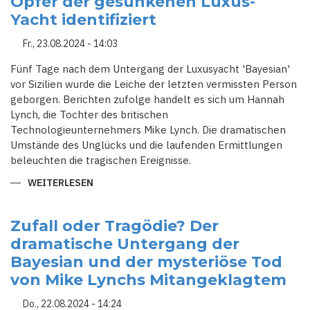
Opfer der gesunkenen Luxus-
Yacht identifiziert
Fr., 23.08.2024 - 14:03
Fünf Tage nach dem Untergang der Luxusyacht 'Bayesian'
vor Sizilien wurde die Leiche der letzten vermissten Person
geborgen. Berichten zufolge handelt es sich um Hannah
Lynch, die Tochter des britischen
Technologieunternehmers Mike Lynch. Die dramatischen
Umstände des Unglücks und die laufenden Ermittlungen
beleuchten die tragischen Ereignisse.
WEITERLESEN
ÜBER
STURM-
TOD
AUF
SIZILIEN:
Zufall oder Tragödie? Der
LETZTE
dramatische Untergang der
OPFER
DER
Bayesian und der mysteriöse Tod
GESUNKENEN
LUXUS-
von Mike Lynchs Mitangeklagtem
YACHT
IDENTIFIZIERT
Do., 22.08.2024 - 14:24