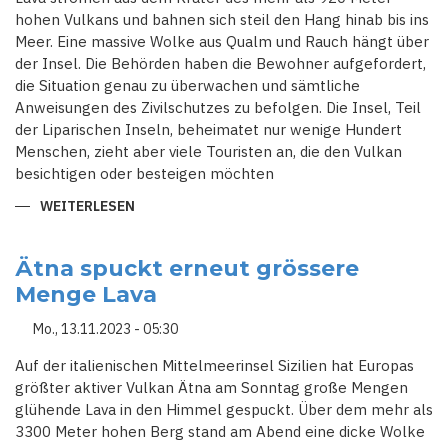
hohen Vulkans und bahnen sich steil den Hang hinab bis ins
Meer. Eine massive Wolke aus Qualm und Rauch hängt über
der Insel. Die Behörden haben die Bewohner aufgefordert,
die Situation genau zu überwachen und sämtliche
Anweisungen des Zivilschutzes zu befolgen. Die Insel, Teil
der Liparischen Inseln, beheimatet nur wenige Hundert
Menschen, zieht aber viele Touristen an, die den Vulkan
besichtigen oder besteigen möchten
WEITERLESEN
ÜBER
ALARMSTUFE
ROT:
VULKANISCHE
AKTIVITÄT
Ätna spuckt erneut grössere
AUF
Menge Lava
STROMBOLI
UND
ÄTNA
Mo., 13.11.2023 - 05:30
BEDROHT
ANWOHNER
UND
Auf der italienischen Mittelmeerinsel Sizilien hat Europas
TOURISTEN
größter aktiver Vulkan Ätna am Sonntag große Mengen
glühende Lava in den Himmel gespuckt. Über dem mehr als
3300 Meter hohen Berg stand am Abend eine dicke Wolke