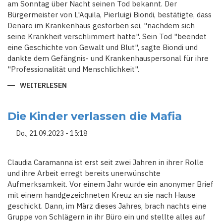
am Sonntag über Nacht seinen Tod bekannt. Der
Bürgermeister von L'Aquila, Pierluigi Biondi, bestätigte, dass
Denaro im Krankenhaus gestorben sei, "nachdem sich
seine Krankheit verschlimmert hatte". Sein Tod "beendet
eine Geschichte von Gewalt und Blut", sagte Biondi und
dankte dem Gefängnis- und Krankenhauspersonal für ihre
"Professionalität und Menschlichkeit".
WEITERLESEN
ÜBER
"LETZTER
PATE"
DER
SIZILIANISCHEN
Die Kinder verlassen die Mafia
MAFIA
NACH
Do., 21.09.2023 - 15:18
LANGER
KRANKHEIT
GESTORBEN
Claudia Caramanna ist erst seit zwei Jahren in ihrer Rolle
und ihre Arbeit erregt bereits unerwünschte
Aufmerksamkeit. Vor einem Jahr wurde ein anonymer Brief
mit einem handgezeichneten Kreuz an sie nach Hause
geschickt. Dann, im März dieses Jahres, brach nachts eine
Gruppe von Schlägern in ihr Büro ein und stellte alles auf