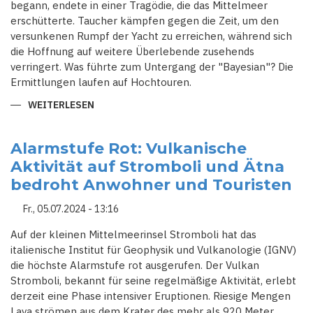
begann, endete in einer Tragödie, die das Mittelmeer
erschütterte. Taucher kämpfen gegen die Zeit, um den
versunkenen Rumpf der Yacht zu erreichen, während sich
die Hoffnung auf weitere Überlebende zusehends
verringert. Was führte zum Untergang der "Bayesian"? Die
Ermittlungen laufen auf Hochtouren.
WEITERLESEN
ÜBER
SCHIFFSUNGLÜCK
VOR
ITALIEN:
SUPERYACHT
Alarmstufe Rot: Vulkanische
VERSINKT
Aktivität auf Stromboli und Ätna
IN
STURM
bedroht Anwohner und Touristen
–
SUCHE
NACH
Fr., 05.07.2024 - 13:16
VERMISSTEN
LÄUFT
Auf der kleinen Mittelmeerinsel Stromboli hat das
italienische Institut für Geophysik und Vulkanologie (IGNV)
die höchste Alarmstufe rot ausgerufen. Der Vulkan
Stromboli, bekannt für seine regelmäßige Aktivität, erlebt
derzeit eine Phase intensiver Eruptionen. Riesige Mengen
Lava strömen aus dem Krater des mehr als 920 Meter