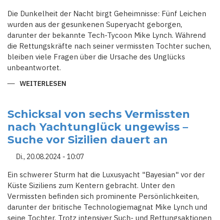
Die Dunkelheit der Nacht birgt Geheimnisse: Fünf Leichen
wurden aus der gesunkenen Superyacht geborgen,
darunter der bekannte Tech-Tycoon Mike Lynch. Während
die Rettungskräfte nach seiner vermissten Tochter suchen,
bleiben viele Fragen über die Ursache des Unglücks
unbeantwortet.
WEITERLESEN
ÜBER
ZUFALL
ODER
TRAGÖDIE?
DER
Schicksal von sechs Vermissten
DRAMATISCHE
nach Yachtunglück ungewiss –
UNTERGANG
DER
Suche vor Sizilien dauert an
BAYESIAN
UND
DER
Di., 20.08.2024 - 10:07
MYSTERIÖSE
TOD
VON
Ein schwerer Sturm hat die Luxusyacht "Bayesian" vor der
MIKE
Küste Siziliens zum Kentern gebracht. Unter den
LYNCHS
MITANGEKLAGTEM
Vermissten befinden sich prominente Persönlichkeiten,
darunter der britische Technologiemagnat Mike Lynch und
seine Tochter. Trotz intensiver Such- und Rettungsaktionen