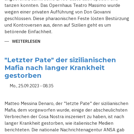
tanzen konnten. Das Opernhaus Teatro Massimo wurde
wegen einer privaten Aufführung von Don Giovanni
geschlossen. Diese pharaonischen Feste lösten Bestürzung
und Kontroversen aus, denn auf Sizilien geht es um
betörende Einfachheit.
WEITERLESEN
ÜBER
SIZILIEN
-
WO
MILLIARDÄRE
"Letzter Pate" der sizilianischen
ZUM
Mafia nach langer Krankheit
WESENTLICHEN
ZURÜCKKEHREN
gestorben
INDEM
SIE
EINE
Mo., 25.09.2023 - 08:35
GANZE
STADT
BUCHEN
Matteo Messina Denaro, der "letzte Pate" der sizilianischen
Mafia, dem vorgeworfen wurde, einige der abscheulichsten
Verbrechen der Cosa Nostra inszeniert zu haben, ist nach
langer Krankheit gestorben, wie italienische Medien
berichteten. Die nationale Nachrichtenagentur ANSA gab