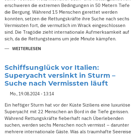
erschweren die extremen Bedingungen in 50 Metern Tiefe
die Bergung. Während 15 Menschen gerettet werden
konnten, setzen die Rettungskräfte ihre Suche nach sechs
Vermissten fort, die vermutlich im Wrack eingeschlossen
sind. Die Tragödie zieht internationale Aufmerksamkeit auf
sich, da die Rettungsteams um jede Minute kämpfen.
WEITERLESEN
ÜBER
SCHICKSAL
VON
SECHS
VERMISSTEN
Schiffsunglück vor Italien:
NACH
Superyacht versinkt in Sturm –
YACHTUNGLÜCK
UNGEWISS
Suche nach Vermissten läuft
–
SUCHE
VOR
Mo., 19.08.2024 - 13:14
SIZILIEN
DAUERT
AN
Ein heftiger Sturm hat vor der Küste Siziliens eine luxuriöse
Superyacht mit 22 Menschen an Bord in die Tiefe gerissen.
Während Rettungskräfte fieberhaft nach Überlebenden
suchen, werden sechs Menschen noch vermisst – darunter
mehrere internationale Gäste. Was als traumhafte Seereise