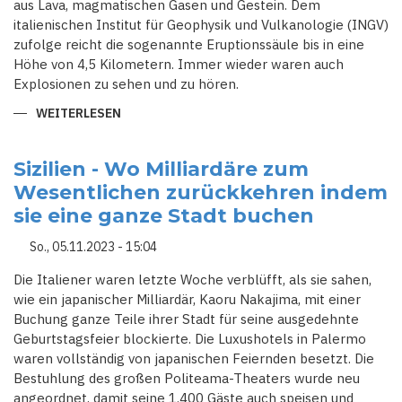
aus Lava, magmatischen Gasen und Gestein. Dem
italienischen Institut für Geophysik und Vulkanologie (INGV)
zufolge reicht die sogenannte Eruptionssäule bis in eine
Höhe von 4,5 Kilometern. Immer wieder waren auch
Explosionen zu sehen und zu hören.
WEITERLESEN
ÜBER
ÄTNA
SPUCKT
ERNEUT
GRÖSSERE
Sizilien - Wo Milliardäre zum
MENGE
Wesentlichen zurückkehren indem
LAVA
sie eine ganze Stadt buchen
So., 05.11.2023 - 15:04
Die Italiener waren letzte Woche verblüfft, als sie sahen,
wie ein japanischer Milliardär, Kaoru Nakajima, mit einer
Buchung ganze Teile ihrer Stadt für seine ausgedehnte
Geburtstagsfeier blockierte. Die Luxushotels in Palermo
waren vollständig von japanischen Feiernden besetzt. Die
Bestuhlung des großen Politeama-Theaters wurde neu
angeordnet, damit seine 1.400 Gäste auch speisen und