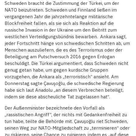
Schweden braucht die Zustimmung der Türkei, um der
NATO beizutreten. Schweden und Finnland ließen im
vergangenen Jahr die jahrzehntelange militärische
Blockfreiheit fallen, als sie sich als Reaktion auf die
russische Invasion in der Ukraine um den Beitritt zum
westlichen Verteidigungsbündnis bewarben. Ankara sagt,
jeder Fortschritt hänge von schwedischen Schritten ab, um
Menschen auszuliefern, die es des Terrorismus oder der
Beteiligung am Putschversuch 2016 gegen Erdogan
beschuldigt. Die Türkei argumentiert, dass Schweden nicht
genug getan habe, um gegen kurdische Gruppen
vorzugehen, die Ankara als „terroristisch“ ansieht. Am
Donnerstag sagte Çavuşoğlu, die schwedische Regierung
habe sich laut Anadolu „an diesem Verbrechen beteiligt,
indem sie diese abscheuliche Tat zugelassen hat“.
Der Außenminister bezeichnete den Vorfall als
„rassistischen Angriff“, der nichts mit Gedankenfreiheit zu
tun habe, teilte die Behörde mit. Çavuşoğlu riet Schweden,
seinen Weg zur NATO-Mitgliedschaft zu „terminieren“ oder
zu riskieren, seine Chance zu ruinieren, indem es „auf diese