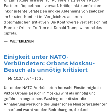
Ungarns Außenminister für Aufsehen, als er den Nato-
Partnern Doppelmoral vorwarf. Kritikpunkte umfassten
inkonsistente Strategien und die Ablehnung von Dialogen
im Ukraine-Konflikt im Vergleich zu anderen
diplomatischen Initiativen. Die Kontroverse vertieft sich mit
Premier Orbans Treffen mit Donald Trump während des
Gipfels.
WEITERLESEN
ÜBER
UNGARN
KRITISIERT
NATO
SCHARF:
Einigkeit unter NATO-
DOPPELMORAL
Verbündeten: Orbans Moskau-
IM
UMGANG
Besuch als unnötig kritisiert
MIT
UKRAINE-
KRIEG
Mi., 10.07.2024 - 16:25
Unter den NATO-Verbündeten herrscht Einstimmigkeit:
Viktor Orbáns Besuch in Moskau wird als unnötig und
gefährlich angesehen. Washington kritisiert die
Annäherungsversuche des ungarischen Ministerpräsidenten
scharf und warnt vor den Bedrohungen, die durch