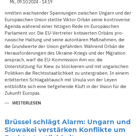
Mi., 09.10.2024 - 14:19
nmitten wachsender Spannungen zwischen Ungarn und der
Europäischen Union stellte Viktor Orbán seine kontroverse
Agenda während einer hitzigen Rede im Europäischen
Parlament vor. Die EU-Vertreter kritisierten Orbáns pro-
russische Haltung und seine autoritären Maßnahmen, die
die Grundwerte der Union gefährden. Während Orbán die
Herausforderungen des Ukraine-Kriegs und der Migration
ansprach, warf die EU-Kommission ihm vor, die
Unterstützung für Kiew zu blockieren und mit ungarischen
Politiken die Rechtsstaatlichkeit zu untergraben. In einem
erbitterten Schlagabtausch mit Ursula von der Leyen
entblößte sich eine tiefgehende Kluft in der Vision für die
Zukunft Europas.
WEITERLESEN
ÜBER
ESKALATION
IM
EUROPÄISCHEN
PARLAMENT:
Brüssel schlägt Alarm: Ungarn und
ORBÁNS
Slowakei verstärken Konflikte um
KONFRONTATION
MIT