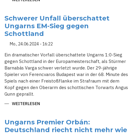
DIPLOMATISCHE
WENDE?:
ORBANS
ÜBERRASCHENDER
Schwerer Unfall überschattet
BESUCH
Ungarns EM-Sieg gegen
BEI
SELENSKYJ
Schottland
IN
KIEW
Mo., 24.06.2024 - 16:22
Ein dramatischer Vorfall überschattete Ungarns 1:0-Sieg
gegen Schottland in der Europameisterschaft, als Stürmer
Barnabás Varga schwer verletzt wurde. Der 29-jährige
Spieler von Ferencvaros Budapest war in der 68. Minute des
Spiels nach einer Freistoßflanke im Strafraum mit dem
Kopf gegen den Oberarm des schottischen Torwarts Angus
Gunn geprallt.
WEITERLESEN
ÜBER
SCHWERER
UNFALL
ÜBERSCHATTET
UNGARNS
Ungarns Premier Orbán:
EM-
Deutschland riecht nicht mehr wie
SIEG
GEGEN