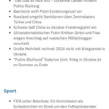
"Das Glas ist halb voll": Dutzende Länder fordern
Putins Rückzug
Baerbock wirft Putin Eroberungslust vor
Russland umgeht Sanktionen über Zentralasien,
Türkei und China
Schweiz lädt China zu Ukraine-Friedensgipfel ein
Ultranationalistischer Putin-Kritiker Girkin und Frau
wegen Anschlag auf russischen Militärblogger
verurteilt
Große Mehrheit rechnet 2024 nicht mit Kriegsende in
Ukraine
"Putins Bluthund" Kadyrow tönt: Krieg in Ukraine ist
im Sommer zu Ende
Sport
FIFA unter Beschuss: EU-Kommission als
Schiedsrichter im Streit um den Fußballkalender