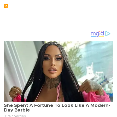
2024:
DEUTSCHLAND
WILL
GEGEN
UNGARN
REVANCHE
FÜR
2022