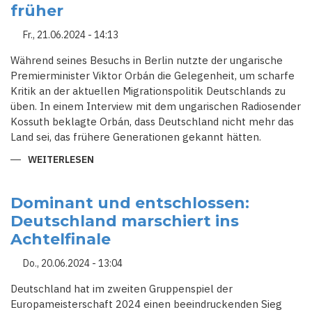
früher
SCHOTTLAND
Fr., 21.06.2024 - 14:13
Während seines Besuchs in Berlin nutzte der ungarische
Premierminister Viktor Orbán die Gelegenheit, um scharfe
Kritik an der aktuellen Migrationspolitik Deutschlands zu
üben. In einem Interview mit dem ungarischen Radiosender
Kossuth beklagte Orbán, dass Deutschland nicht mehr das
Land sei, das frühere Generationen gekannt hätten.
WEITERLESEN
ÜBER
UNGARNS
PREMIER
ORBÁN:
DEUTSCHLAND
Dominant und entschlossen:
RIECHT
Deutschland marschiert ins
NICHT
MEHR
Achtelfinale
WIE
FRÜHER
Do., 20.06.2024 - 13:04
Deutschland hat im zweiten Gruppenspiel der
Europameisterschaft 2024 einen beeindruckenden Sieg