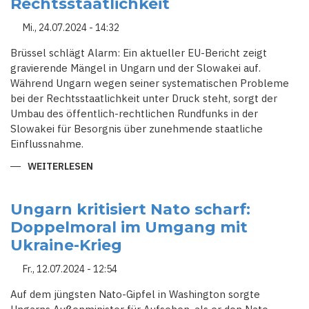
Rechtsstaatlichkeit
DEN
EU-
ELITEN
Mi., 24.07.2024 - 14:32
Brüssel schlägt Alarm: Ein aktueller EU-Bericht zeigt
gravierende Mängel in Ungarn und der Slowakei auf.
Während Ungarn wegen seiner systematischen Probleme
bei der Rechtsstaatlichkeit unter Druck steht, sorgt der
Umbau des öffentlich-rechtlichen Rundfunks in der
Slowakei für Besorgnis über zunehmende staatliche
Einflussnahme.
WEITERLESEN
ÜBER
BRÜSSEL
SCHLÄGT
ALARM:
UNGARN
Ungarn kritisiert Nato scharf:
UND
Doppelmoral im Umgang mit
SLOWAKEI
VERSTÄRKEN
Ukraine-Krieg
KONFLIKTE
UM
RECHTSSTAATLICHKEIT
Fr., 12.07.2024 - 12:54
Auf dem jüngsten Nato-Gipfel in Washington sorgte