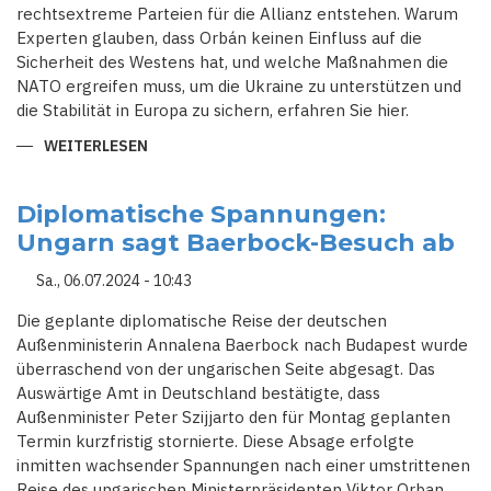
rechtsextreme Parteien für die Allianz entstehen. Warum
Experten glauben, dass Orbán keinen Einfluss auf die
Sicherheit des Westens hat, und welche Maßnahmen die
NATO ergreifen muss, um die Ukraine zu unterstützen und
die Stabilität in Europa zu sichern, erfahren Sie hier.
WEITERLESEN
ÜBER
EINIGKEIT
UNTER
NATO-
VERBÜNDETEN:
Diplomatische Spannungen:
ORBANS
Ungarn sagt Baerbock-Besuch ab
MOSKAU-
BESUCH
ALS
Sa., 06.07.2024 - 10:43
UNNÖTIG
KRITISIERT
Die geplante diplomatische Reise der deutschen
Außenministerin Annalena Baerbock nach Budapest wurde
überraschend von der ungarischen Seite abgesagt. Das
Auswärtige Amt in Deutschland bestätigte, dass
Außenminister Peter Szijjarto den für Montag geplanten
Termin kurzfristig stornierte. Diese Absage erfolgte
inmitten wachsender Spannungen nach einer umstrittenen
Reise des ungarischen Ministerpräsidenten Viktor Orban