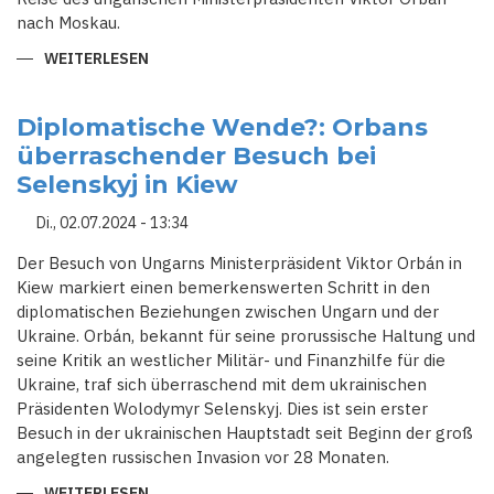
nach Moskau.
WEITERLESEN
ÜBER
DIPLOMATISCHE
SPANNUNGEN:
UNGARN
SAGT
Diplomatische Wende?: Orbans
BAERBOCK-
überraschender Besuch bei
BESUCH
AB
Selenskyj in Kiew
Di., 02.07.2024 - 13:34
Der Besuch von Ungarns Ministerpräsident Viktor Orbán in
Kiew markiert einen bemerkenswerten Schritt in den
diplomatischen Beziehungen zwischen Ungarn und der
Ukraine. Orbán, bekannt für seine prorussische Haltung und
seine Kritik an westlicher Militär- und Finanzhilfe für die
Ukraine, traf sich überraschend mit dem ukrainischen
Präsidenten Wolodymyr Selenskyj. Dies ist sein erster
Besuch in der ukrainischen Hauptstadt seit Beginn der groß
angelegten russischen Invasion vor 28 Monaten.
WEITERLESEN
ÜBER