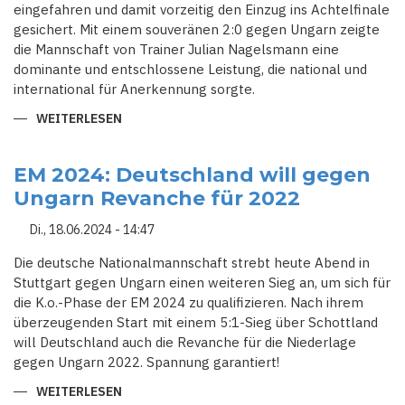
eingefahren und damit vorzeitig den Einzug ins Achtelfinale
gesichert. Mit einem souveränen 2:0 gegen Ungarn zeigte
die Mannschaft von Trainer Julian Nagelsmann eine
dominante und entschlossene Leistung, die national und
international für Anerkennung sorgte.
WEITERLESEN
ÜBER
DOMINANT
UND
ENTSCHLOSSEN:
DEUTSCHLAND
EM 2024: Deutschland will gegen
MARSCHIERT
Ungarn Revanche für 2022
INS
ACHTELFINALE
Di., 18.06.2024 - 14:47
Die deutsche Nationalmannschaft strebt heute Abend in
Stuttgart gegen Ungarn einen weiteren Sieg an, um sich für
die K.o.-Phase der EM 2024 zu qualifizieren. Nach ihrem
überzeugenden Start mit einem 5:1-Sieg über Schottland
will Deutschland auch die Revanche für die Niederlage
gegen Ungarn 2022. Spannung garantiert!
WEITERLESEN
ÜBER
EM