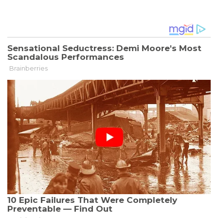
MUSIK
-
DEN
WEIHNACHTSMÄRKTEN
DROHT
DIE
STILLE