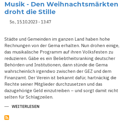
Musik - Den Weihnachtsmärkten
STEIGENDE
PREISE
droht die Stille
–
WAS
BESUCHER
So., 15.10.2023 - 13:47
ERWARTET
Städte und Gemeinden im ganzen Land haben hohe
Rechnungen von der Gema erhalten. Nun drohen einige,
das musikalische Programm auf ihren Volksfesten zu
reduzieren. Gäbe es ein Beliebtheitsranking deutscher
Behörden und Institutionen, dann stünde die Gema
wahrscheinlich irgendwo zwischen der GEZ und dem
Finanzamt. Der Verein ist bekannt dafür, hartnäckig die
Rechte seiner Mitglieder durchzusetzen und das
dazugehörige Geld einzutreiben – und sorgt damit nicht
selten für Schlagzeilen.
WEITERLESEN
ÜBER
STREIT
HOHE
GEMA-
GEBÜHREN
FÜR