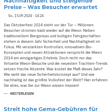
Nachhaltigkeit und steigende
Preise – Was Besucher erwartet
So., 15.09.2024 - 14:24
Das Oktoberfest 2024 steht vor der Tür – Millionen
Besucher strömen bald wieder auf die Wiesn. Neben
traditionellem Biergenuss und kultigen Fahrgeschäften
stehen in diesem Jahr Sicherheit und Nachhaltigkeit im
Fokus. Mit verstärkten Kontrollen, innovativen Bio-
Konzepten und neuen Attraktionen verspricht die Wiesn
2024 ein einzigartiges Erlebnis. Doch nicht nur das:
Virtuelle Wiesn-Besuche und die neuesten Trachten-Trends
setzen frische Akzente. Was kostet die Maß dieses Jahr?
Wie sieht das neue Sicherheitskonzept aus? Und wie
nachhaltig ist das größte Volksfest der Welt? Hier erfahren
Sie alles, was Sie zur Wiesn wissen müssen!
WEITERLESEN
ÜBER
OKTOBERFEST
2024:
SICHERHEIT,
NACHHALTIGKEIT
Streit hohe Gema-Gebühren für
UND