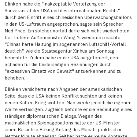
Blinken habe die "inakzeptable Verletzung der
Souveränität der USA und des internationalen Rechts"
durch den Eintritt eines chinesischen Überwachungsballons
in den US-Luftraum angesprochen, sagte sein Sprecher
Ned Price. Ein solcher Vorfall dürfe sich nicht wiederholen.
Der frühere Außenminister Wang Yi wiederum machte
"Chinas harte Haltung im sogenannten Luftschiff-Vorfall
deutlich", wie die Staatsagentur Xinhua am Sonntag
berichtete. Zudem habe er die USA aufgefordert, den
Schaden für die beiderseitigen Beziehungen durch
"exzessiven Einsatz von Gewalt" anzuerkennen und zu
beheben.
Blinken versicherte nach Angaben der amerikanischen
Seite, dass die USA keinen Konflikt suchten und keinen
neuen Kalten Krieg wollten. Man werde jedoch die eigenen
Werte verteidigen. Zugleich betonte er die Bedeutung eines
ständigen diplomatischen Dialogs. Wegen des
mutmaßlichen Spionageballons hatte der US-Minister
einen Besuch in Peking Anfang des Monats praktisch in
letzter Minute abgesagt. Seither hatte es keine Kontakte