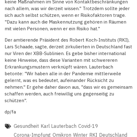
keine Maßnahmen im Sinne von Kontaktbeschränkungen
nach allem, was wir derzeit wissen." Trotzdem sollte jeder
sich auch selbst schützen, wenn er Risikofaktoren trage.
"Dazu kann auch die Maskennutzung gehören in Räumen
mit vielen Personen, wenn er ein Risiko hat."
Der amtierende Präsident des Robert Koch-Instituts (RKI),
Lars Schaade, sagte, derzeit zirkulierten in Deutschland fast
nur Viren der XBB-Sublinien. Es gebe bisher international
keine Hinweise, dass diese Varianten mit schwereren
Erkrankungsmustern verknüpft wären. Lauterbach
betonte: "Wir haben alle in der Pandemie mittlerweile
gelernt, was es bedeutet, aufeinander Rücksicht zu
nehmen." Er gehe daher davon aus, "dass wir es gemeinsam
schaffen werden, auch freiwillig uns gegenseitig zu
schützen".
dp/fa
Gesundheit
Karl Lauterbach
Covid-19
Corona-Impfung
Omikron
Winter
RKI
Deutschland