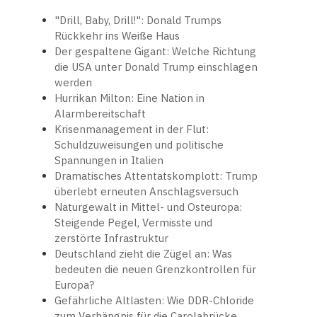
"Drill, Baby, Drill!": Donald Trumps
Rückkehr ins Weiße Haus
Der gespaltene Gigant: Welche Richtung
die USA unter Donald Trump einschlagen
werden
Hurrikan Milton: Eine Nation in
Alarmbereitschaft
Krisenmanagement in der Flut:
Schuldzuweisungen und politische
Spannungen in Italien
Dramatisches Attentatskomplott: Trump
überlebt erneuten Anschlagsversuch
Naturgewalt in Mittel- und Osteuropa:
Steigende Pegel, Vermisste und
zerstörte Infrastruktur
Deutschland zieht die Zügel an: Was
bedeuten die neuen Grenzkontrollen für
Europa?
Gefährliche Altlasten: Wie DDR-Chloride
zum Verhängnis für die Carolabrücke