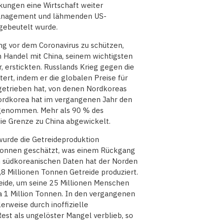
ngen eine Wirtschaft weiter
management und lähmenden US-
ebeutelt wurde.
g vor dem Coronavirus zu schützen,
n Handel mit China, seinem wichtigsten
 erstickten. Russlands Krieg gegen die
ert, indem er die globalen Preise für
 getrieben hat, von denen Nordkoreas
 Nordkorea hat im vergangenen Jahr den
fgenommen. Mehr als 90 % des
ie Grenze zu China abgewickelt.
urde die Getreideproduktion
 Tonnen geschätzt, was einem Rückgang
n südkoreanischen Daten hat der Norden
8 Millionen Tonnen Getreide produziert.
eide, um seine 25 Millionen Menschen
wa 1 Million Tonnen. In den vergangenen
rweise durch inoffizielle
est als ungelöster Mangel verblieb, so