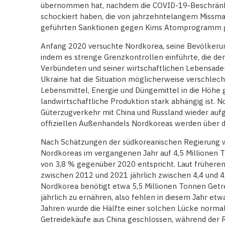
übernommen hat, nachdem die COVID-19-Beschränku
schockiert haben, die von jahrzehntelangem Miss
geführten Sanktionen gegen Kims Atomprogramm g
Anfang 2020 versuchte Nordkorea, seine Bevölkerun
indem es strenge Grenzkontrollen einführte, die de
Verbündeten und seiner wirtschaftlichen Lebensader,
Ukraine hat die Situation möglicherweise verschlecht
Lebensmittel, Energie und Düngemittel in die Höhe
landwirtschaftliche Produktion stark abhängig ist.
Güterzugverkehr mit China und Russland wieder au
offiziellen Außenhandels Nordkoreas werden über d
Nach Schätzungen der südkoreanischen Regierung w
Nordkoreas im vergangenen Jahr auf 4,5 Millionen
von 3,8 % gegenüber 2020 entspricht. Laut frühere
zwischen 2012 und 2021 jährlich zwischen 4,4 und 4,
Nordkorea benötigt etwa 5,5 Millionen Tonnen Getr
jährlich zu ernähren, also fehlen in diesem Jahr et
Jahren wurde die Hälfte einer solchen Lücke normale
Getreidekäufe aus China geschlossen, während der R