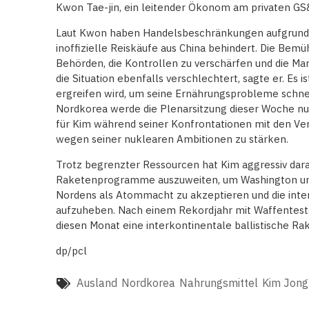
Kwon Tae-jin, ein leitender Ökonom am privaten GS&
Laut Kwon haben Handelsbeschränkungen aufgrund 
inoffizielle Reiskäufe aus China behindert. Die Be
Behörden, die Kontrollen zu verschärfen und die Mar
die Situation ebenfalls verschlechtert, sagte er. E
ergreifen wird, um seine Ernährungsprobleme schne
Nordkorea werde die Plenarsitzung dieser Woche nu
für Kim während seiner Konfrontationen mit den Ve
wegen seiner nuklearen Ambitionen zu stärken.
Trotz begrenzter Ressourcen hat Kim aggressiv dar
Raketenprogramme auszuweiten, um Washington unte
Nordens als Atommacht zu akzeptieren und die int
aufzuheben. Nach einem Rekordjahr mit Waffentesta
diesen Monat eine interkontinentale ballistische R
dp/pcl
Ausland
Nordkorea
Nahrungsmittel
Kim Jong