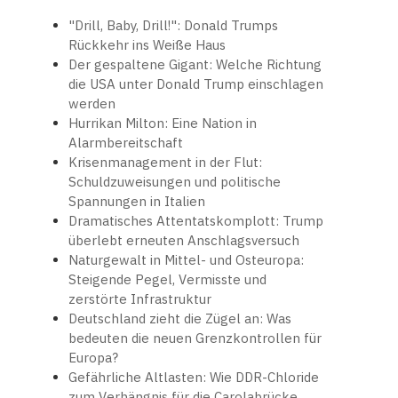
"Drill, Baby, Drill!": Donald Trumps
Rückkehr ins Weiße Haus
Der gespaltene Gigant: Welche Richtung
die USA unter Donald Trump einschlagen
werden
Hurrikan Milton: Eine Nation in
Alarmbereitschaft
Krisenmanagement in der Flut:
Schuldzuweisungen und politische
Spannungen in Italien
Dramatisches Attentatskomplott: Trump
überlebt erneuten Anschlagsversuch
Naturgewalt in Mittel- und Osteuropa:
Steigende Pegel, Vermisste und
zerstörte Infrastruktur
Deutschland zieht die Zügel an: Was
bedeuten die neuen Grenzkontrollen für
Europa?
Gefährliche Altlasten: Wie DDR-Chloride
zum Verhängnis für die Carolabrücke