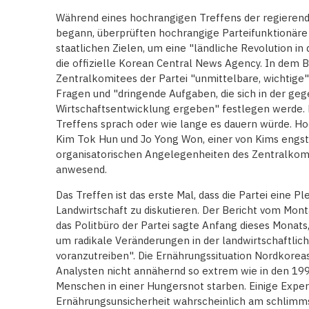
Während eines hochrangigen Treffens der regierend
begann, überprüften hochrangige Parteifunktionäre 
staatlichen Zielen, um eine "ländliche Revolution in
die offizielle Korean Central News Agency. In dem Be
Zentralkomitees der Partei "unmittelbare, wichtige"
Fragen und "dringende Aufgaben, die sich in der ge
Wirtschaftsentwicklung ergeben" festlegen werde. 
Treffens sprach oder wie lange es dauern würde. H
Kim Tok Hun und Jo Yong Won, einer von Kims engste
organisatorischen Angelegenheiten des Zentralkom
anwesend.
Das Treffen ist das erste Mal, dass die Partei eine P
Landwirtschaft zu diskutieren. Der Bericht vom Mont
das Politbüro der Partei sagte Anfang dieses Monats,
um radikale Veränderungen in der landwirtschaftli
voranzutreiben". Die Ernährungssituation Nordkoreas
Analysten nicht annähernd so extrem wie in den 19
Menschen in einer Hungersnot starben. Einige Exper
Ernährungsunsicherheit wahrscheinlich am schlimmst