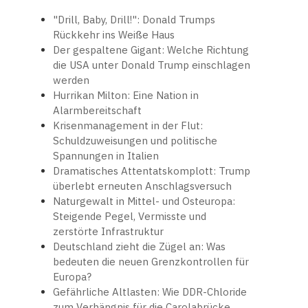
"Drill, Baby, Drill!": Donald Trumps
Rückkehr ins Weiße Haus
Der gespaltene Gigant: Welche Richtung
die USA unter Donald Trump einschlagen
werden
Hurrikan Milton: Eine Nation in
Alarmbereitschaft
Krisenmanagement in der Flut:
Schuldzuweisungen und politische
Spannungen in Italien
Dramatisches Attentatskomplott: Trump
überlebt erneuten Anschlagsversuch
Naturgewalt in Mittel- und Osteuropa:
Steigende Pegel, Vermisste und
zerstörte Infrastruktur
Deutschland zieht die Zügel an: Was
bedeuten die neuen Grenzkontrollen für
Europa?
Gefährliche Altlasten: Wie DDR-Chloride
zum Verhängnis für die Carolabrücke