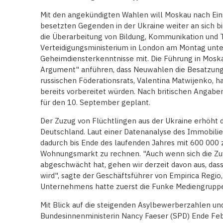
Mit den angekündigten Wahlen will Moskau nach Ein
besetzten Gegenden in der Ukraine weiter an sich bi
die Überarbeitung von Bildung, Kommunikation und T
Verteidigungsministerium in London am Montag unte
Geheimdiensterkenntnisse mit. Die Führung in Moska
Argument" anführen, dass Neuwahlen die Besatzung 
russischen Föderationsrats, Valentina Matwijenko, h
bereits vorbereitet würden. Nach britischen Angab
für den 10. September geplant.
Der Zuzug von Flüchtlingen aus der Ukraine erhöht
Deutschland. Laut einer Datenanalyse des Immobilien
dadurch bis Ende des laufenden Jahres mit 600 000
Wohnungsmarkt zu rechnen. "Auch wenn sich die Zu
abgeschwächt hat, gehen wir derzeit davon aus, das
wird", sagte der Geschäftsführer von Empirica Regio,
Unternehmens hatte zuerst die Funke Mediengruppe
Mit Blick auf die steigenden Asylbewerberzahlen und
Bundesinnenministerin Nancy Faeser (SPD) Ende Fe