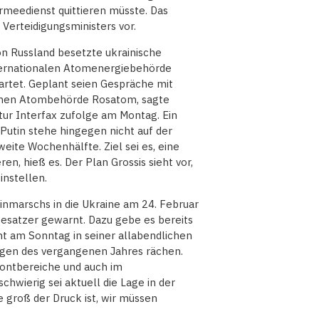
meedienst quittieren müsste. Das
 Verteidigungsministers vor.
n Russland besetzte ukrainische
nternationalen Atomenergiebehörde
wartet. Geplant seien Gespräche mit
schen Atombehörde Rosatom, sagte
ur Interfax zufolge am Montag. Ein
 Putin stehe hingegen nicht auf der
weite Wochenhälfte. Ziel sei es, eine
en, hieß es. Der Plan Grossis sieht vor,
instellen.
inmarschs in die Ukraine am 24. Februar
Besatzer gewarnt. Dazu gebe es bereits
nt am Sonntag in seiner allabendlichen
lagen des vergangenen Jahres rächen.
Frontbereiche und auch im
wierig sei aktuell die Lage in der
e groß der Druck ist, wir müssen