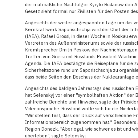
der mutmaßliche Nachfolger Kyrylo Budanow den Ar
Gesetz sieht formal nur Zivilisten für den Posten des
Angesichts der weiter angespannten Lage um das vo
Kernkraftwerk Saporischschja wird der Chef der I
(IAEA), Rafael Grossi, in dieser Woche in Moskau er
Vertretern des Außenministeriums sowie der russi
Kremlsprecher Dmitri Peskow der Nachrichtenagent
Treffen von Grossi mit Russlands Präsident Wladimir
Agenda. Die IAEA bestätigte die Reisepläne für die z
Sicherheitszone rund um Saporischschja zu organisier
dass beide Seiten den Beschuss der Nuklearanlage e
Angesichts des baldigen Jahrestags des russischen E
hat Selenskyj vor einer "symbolhaften Aktion" der 
zahlreiche Berichte und Hinweise, sagte der Präside
Videoansprache. Russland wolle sich für die Nieder
"Wir stellen fest, dass der Druck auf verschiedene 
Informationsbereich zugenommen hat." Besonders sch
Region Donezk. "Aber egal, wie schwer es ist und wi
überleben", sagte Selenskyj.