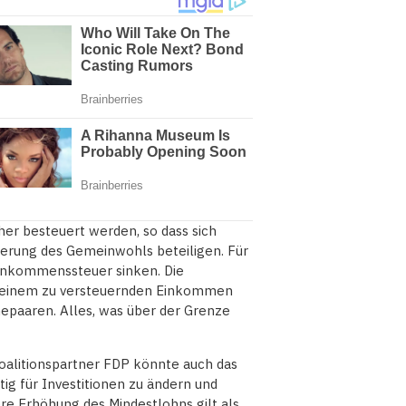
r besteuert werden, so dass sich
zierung des Gemeinwohls beteiligen. Für
Einkommenssteuer sinken. Die
b einem zu versteuernden Einkommen
paaren. Alles, was über der Grenze
alitionspartner FDP könnte auch das
g für Investitionen zu ändern und
ere Erhöhung des Mindestlohns gilt als