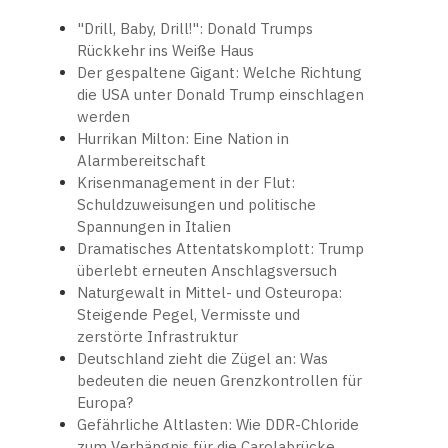
"Drill, Baby, Drill!": Donald Trumps
Rückkehr ins Weiße Haus
Der gespaltene Gigant: Welche Richtung
die USA unter Donald Trump einschlagen
werden
Hurrikan Milton: Eine Nation in
Alarmbereitschaft
Krisenmanagement in der Flut:
Schuldzuweisungen und politische
Spannungen in Italien
Dramatisches Attentatskomplott: Trump
überlebt erneuten Anschlagsversuch
Naturgewalt in Mittel- und Osteuropa:
Steigende Pegel, Vermisste und
zerstörte Infrastruktur
Deutschland zieht die Zügel an: Was
bedeuten die neuen Grenzkontrollen für
Europa?
Gefährliche Altlasten: Wie DDR-Chloride
zum Verhängnis für die Carolabrücke